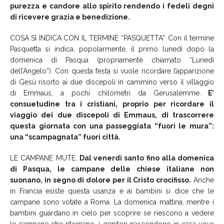
purezza e candore allo spirito rendendo i fedeli degni
di ricevere grazia e benedizione.
COSA SI INDICA CON IL TERMINE “PASQUETTA”. Con il termine
Pasquetta si indica, popolarmente, il primo lunedì dopo la
domenica di Pasqua (propriamente chiamato “Lunedì
dell’Angelo”). Con questa festa si vuole ricordare l’apparizione
di Gesù risorto ai due discepoli in cammino verso il villaggio
di Emmaus, a pochi chilometri da Gerusalemme.
E’
consuetudine tra i cristiani, proprio per ricordare il
viaggio dei due discepoli di Emmaus, di trascorrere
questa giornata con una passeggiata “fuori le mura”:
una “scampagnata” fuori città.
LE CAMPANE MUTE.
Dal venerdì santo fino alla domenica
di Pasqua, le campane delle chiese italiane non
suonano, in segno di dolore per il Cristo crocifisso.
Anche
in Francia esiste questa usanza e ai bambini si dice che le
campane sono votate a Roma. La domenica mattina, mentre i
bambini guardano in cielo per scoprire se riescono a vedere