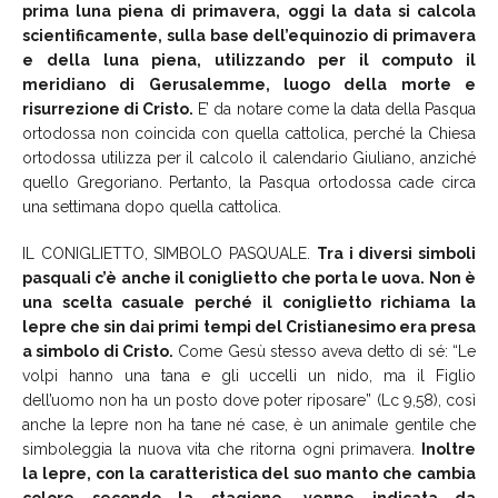
prima luna piena di primavera, oggi la data si calcola
scientificamente, sulla base dell’equinozio di primavera
e della luna piena, utilizzando per il computo il
meridiano di Gerusalemme, luogo della morte e
risurrezione di Cristo.
E’ da notare come la data della Pasqua
ortodossa non coincida con quella cattolica, perché la Chiesa
ortodossa utilizza per il calcolo il calendario Giuliano, anziché
quello Gregoriano. Pertanto, la Pasqua ortodossa cade circa
una settimana dopo quella cattolica.
IL CONIGLIETTO, SIMBOLO PASQUALE.
Tra i diversi simboli
pasquali c’è anche il coniglietto che porta le uova. Non è
una scelta casuale perché il coniglietto richiama la
lepre che sin dai primi tempi del Cristianesimo era presa
a simbolo di Cristo.
Come Gesù stesso aveva detto di sé: “Le
volpi hanno una tana e gli uccelli un nido, ma il Figlio
dell’uomo non ha un posto dove poter riposare” (Lc 9,58), così
anche la lepre non ha tane né case, è un animale gentile che
simboleggia la nuova vita che ritorna ogni primavera.
Inoltre
la lepre, con la caratteristica del suo manto che cambia