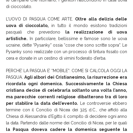
le campane che ritornano, i genitori nascondono in casa uova
di cioccolato.
L’UOVO DI PASQUA COME ARTE.
Oltre alla delizia delle
uova di cioccolato,
in tutto il mondo esistono tradizioni
pasquali che prevedono
la realizzazione di uova
artistiche.
In particolare, bellissime e famose sono le uova
ucraine, dette “Pysanky” ossia “cose che sono scritte sopra”. Le
Pysanky sono realizzate con un processo di tintura fissato con
cera e donate in un cestino di vimini foderato d’erba.
PERCHE’ LA PASQUA E’ “MOBILE”: COME SI CALCOLA OGGI LA
PASQUA.
Agli albori dei Cristianesimo, la risurrezione era
ricordata ogni domenica. Successivamente la Chiesa
cristiana decise di celebrarla soltanto una volta l’anno,
ma parecchie correnti religiose dibatterono tra di loro
per stabilire la data dell’evento.
Le controversie ebbero
termine con il Concilio di Nicea dei 325 d.C., che affidò alla
Chiesa di Alessandria d’Egitto il compito di decidere ogni anno
la data. Partendo dalle norme dei Concilio di Nicea, per le quali
la Pasqua doveva cadere la domenica seguente la