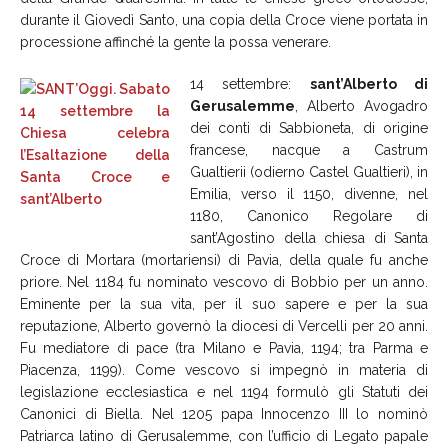
durante il Giovedì Santo, una copia della Croce viene portata in
processione affinché la gente la possa venerare.
14 settembre:
sant’Alberto di
Gerusalemme
, Alberto Avogadro
dei conti di Sabbioneta, di origine
francese, nacque a Castrum
Gualtierii (odierno Castel Gualtieri), in
Emilia, verso il 1150, divenne, nel
1180, Canonico Regolare di
sant’Agostino della chiesa di Santa
Croce di Mortara (mortariensi) di Pavia, della quale fu anche
priore. Nel 1184 fu nominato vescovo di Bobbio per un anno.
Eminente per la sua vita, per il suo sapere e per la sua
reputazione, Alberto governò la diocesi di Vercelli per 20 anni.
Fu mediatore di pace (tra Milano e Pavia, 1194; tra Parma e
Piacenza, 1199). Come vescovo si impegnò in materia di
legislazione ecclesiastica e nel 1194 formulò gli Statuti dei
Canonici di Biella. Nel 1205 papa Innocenzo III lo nominò
Patriarca latino di Gerusalemme, con l’ufficio di Legato papale