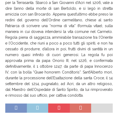
per la Terrasanta. Sbarcò a San Giovanni d’Acri nel 1206, vale a
dire l’anno della morte di san Bertoldo, e si legò in stretta
amicizia con san Brocardo. Appena quest’ultimo ebbe preso le
redini del governo dell’Ordine carmelitano, chiese al santo
Patriarca di scrivere una “norma di vita” (formula vitae), sulla
maniera in cui doveva intendersi la vita comune nel Carmelo.
Regola piena di saggezza, ammirabile transazione tra l’Oriente
e l’Occidente, che riunì a poco a poco tutti gli spiriti, e non ha
cessato di produrre, d’allora in poi, frutti divini di santità in un
numero quasi infinito di cuori generosi. La regola fu poi
approvata prima da papa Onorio III, nel 1226, e confermata
definitivamente, il 1 ottobre 1247, da parte di papa Innocenzo
IV, con la bolla “Quae honorem Conditoris”. Sant’Alberto morì,
durante la processione dell’Esaltazione della santa Croce, il 14
settembre del 1214, pugnalato, ad Acri, da un altro religioso,
dal Maestro dell’Ospedale di Santo Spirito, da lui rimproverato
e rimosso dal suo ufficio, per cattiva condotta.