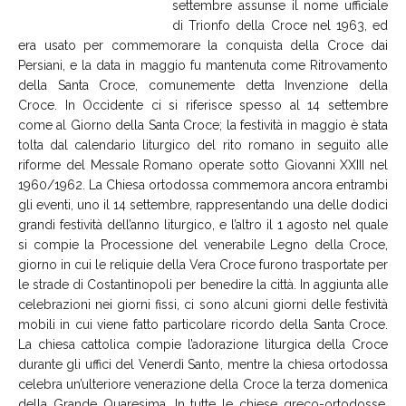
settembre assunse il nome ufficiale
di Trionfo della Croce nel 1963, ed
era usato per commemorare la conquista della Croce dai
Persiani, e la data in maggio fu mantenuta come Ritrovamento
della Santa Croce, comunemente detta Invenzione della
Croce. In Occidente ci si riferisce spesso al 14 settembre
come al Giorno della Santa Croce; la festività in maggio è stata
tolta dal calendario liturgico del rito romano in seguito alle
riforme del Messale Romano operate sotto Giovanni XXIII nel
1960/1962. La Chiesa ortodossa commemora ancora entrambi
gli eventi, uno il 14 settembre, rappresentando una delle dodici
grandi festività dell’anno liturgico, e l’altro il 1 agosto nel quale
si compie la Processione del venerabile Legno della Croce,
giorno in cui le reliquie della Vera Croce furono trasportate per
le strade di Costantinopoli per benedire la città. In aggiunta alle
celebrazioni nei giorni fissi, ci sono alcuni giorni delle festività
mobili in cui viene fatto particolare ricordo della Santa Croce.
La chiesa cattolica compie l’adorazione liturgica della Croce
durante gli uffici del Venerdì Santo, mentre la chiesa ortodossa
celebra un’ulteriore venerazione della Croce la terza domenica
della Grande Quaresima. In tutte le chiese greco-ortodosse,