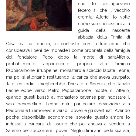
che lo distinguevano
fecero sì che il vecchio
eremita Alferio, lo volle
come suo successore alla
guida della nascente
abbazia della Trinità di
Cava, da lui fondata, in contrasto con la tradizione che
considerava i beni dei monasteri come proprietà della famiglia
del fondatore. Poco dopo la morte di sant’Alferio,
probabilmente appartenente proprio alla famiglia
Pappacarbone, irruppe nel monastero e scacciò l’abate Leone,
ma poi si allontanò restituendo la carica che aveva usurpato.
Tale episodio spiegherebbe l’iniziale diffidenza che l’abate
Leone ebbe verso Pietro Pappacarbone, nipote di Alferio,
quando questi bussò al monastero cavense per indossare il
saio benedettino. Leone nutrì particolare devozione alla
Madonna e fu amorevole verso i poveri e gli sventurati. Avendo
poche disponibilità economiche, sovente questo amore lo
indusse a caricarsi di fascine che poi andava a vendere a
Salerno per soccorrere i poveri. Negli ultimi anni della sua vita,