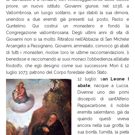
priore, un nuovo istituto. Giovanni giunse, nel 1036, a
Vallombrosa, un luogo solitario, e qui stabilì la sua dimora,
unendosi a due eremiti già presenti sul posto, Paolo e
Guntelmo. Qui costruì un monastero e fondò la
Congregazione vallombrosana. Degli ultimi anni di vita di
Giovanni non si sa molto. Ritiratosi nell’Abbazia di San Michele
Arcangelo a Passignano, Giovanni, ammalato, convocò gli abati
di tutti i monasteri, rivolse loro le ultime raccomandazioni, li
benedisse e raccomandò ai suoi monaci l’obbedienza all’abate
Rodolfo, che egli designò come suo successore. Morì il 12
luglio 1073; patrono del Corpo forestale dello Stato.
12 luglio: s
an Leone I
abate
, nacque a Lucca.
Divenne uno dei primi
discepoli di sant’Alferio
Pappacarbone, il nobile
eremita salernitano, già da
quando questi viveva
ancora nella sua grotta; la
sua bontà, l’umiltà, la pietà