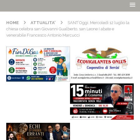
HOME
ATTUALITA'
SANT’Oggi. Mercoledì 12 luglio la
chiesa celebra san Giovanni Gualberto, san Leone I abate e
venerabile Francesco Antonio Marcucci