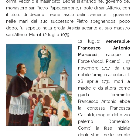
ormai vecchio e malandato, Leone si affiancò nel governo del
monastero san Pietro Pappacarbone, nipote di sant’Alferio, con
il titolo di decano. Leone lasciò definitivamente il governo
nelle mani del suo successore Pietro spegnendosi poco
dopo, fu sepolto nella grotta Arsicia accanto al suo maestro
sant’Alferio. Morì il 12 luglio 1079.
12 luglio:
venerabile
Francesco Antonio
Marcucci,
nacque a
Force (Ascoli Piceno) il 27
novembre 1717, da una
nobile famiglia ascolana. Il
26 aprile 1731 morì la
madre e da allora come
guida femminile
Francesco Antonio ebbe
la contessa Francesca
Gastaldi, moglie dello zio
paterno Domenico.
Compì la fase iniziale
degli studi nelle scuole