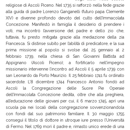
religiose di Ascoli Piceno. Nel 1735 si rafforzò nella fede grazie
alla guida di padre Lorenzo Ganganelli (futuro papa Clemente
XIV) e divenne profondo devoto del culto dell’Immacolata
Concezione. Manifestò in famiglia il desiderio di prendere i
voti, ma incontrò l’avversione del padre e dello zio che,
tuttavia, fu presto mitigata grazie alla mediazione della zia
Francesca. Si distinse subito per l’abilità di predicatore, e la sua
prima missione al popolo si svolse dal 25 gennaio al 2
febbraio 1739, nella chiesa di San Giovanni Battista ad
Appignano (Ascoli Piceno); a fortificarlo nell’impegno
missionario intervenne l’incontro ad Ascoli il 5 aprile 1739 con
san Leonardo da Porto Maurizio. Il 25 febbraio 1741 fu ordinato
sacerdote. L’8 dicembre 1744 Francesco Antonio fondò ad
Ascoli la Congregazione delle Suore Pie Operaie
dell’Immacolata Concezione dedita, oltre che alla preghiera,
all’educazione delle giovani per cui, il 6 marzo 1745, aprì una
scuola pia nei locali della congregazione sovvenzionandola
con fondi dal suo patrimonio familiare. Il 30 maggio 1755
conseguì il titolo di dottore in utroque iure presso l’Università
di Fermo. Nel 1769 morì il padre e, rimasto unico erede di una