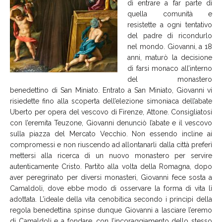
di entrare a far parte di
quella comunità e
resistette a ogni tentativo
del padre di ricondurlo
nel mondo. Giovanni, a 18
anni, maturò la decisione
di farsi monaco all’interno
del monastero
benedettino di San Miniato. Entrato a San Miniato, Giovanni vi
risiedette fino alla scoperta dell’elezione simoniaca dell’abate
Uberto per opera del vescovo di Firenze, Attone. Consigliatosi
con l’eremita Teuzone, Giovanni denunciò l’abate e il vescovo
sulla piazza del Mercato Vecchio. Non essendo incline ai
compromessi e non riuscendo ad allontanarli dalla città preferì
mettersi alla ricerca di un nuovo monastero per servire
autenticamente Cristo. Partito alla volta della Romagna, dopo
aver peregrinato per diversi monasteri, Giovanni fece sosta a
Camaldoli, dove ebbe modo di osservare la forma di vita lì
adottata. L’ideale della vita cenobitica secondo i principi della
regola benedettina spinse dunque Giovanni a lasciare l’eremo
di Camaldoli e a fondare, con l’incoraggiamento dello stesso