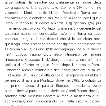
larga fortuna, la devolvé completamente in favore della
congregazione. Il 6 agosto 1770 Clemente XIV lo nominò
vescovo di Montalto delle Marche. Recatosi a Roma per la
consacrazione, vi conobbe san Paolo della Croce, con il quale
iniziò un rapporto di devota amicizia. Il 19 gennaio 1774, pur
rimanendo vescovo di Montalto, fu nominato vicegerente del
cardinale vicario, per cui dovette trasferirsi a Roma, da dove
continuò a seguire la sua diocesi, che visitò per alcuni mesi
quasi ogni anno. Prescelto come consigliere e confessore, dal
27 febbraio al 13 giugno 1782 accompagnò Pio VI a Vienna
nell’infruttuoso viaggio diplomatico intrapreso per indurre
l’imperatore Giuseppe II d’Asburgo Lorena a una più mite
politica di riforme religiose. Poco dopo il ritorno a Roma,
Francesco Antonio cominciò a denunciare problemi di salute;
il 12 aprile 1786 rinunciò alla carica di vicegerente ed ebbe il
permesso di ritirarsi a Montalto, dove, nel 1789, fu colpito da
un primo attacco di paralisi. Ripresosi abbastanza bene,
ottenne licenza papale per trasferirsi ad Ascoli Piceno, dove gli
sarebbe stato possibile ricevere al meglio l’assistenza di cui
abbisognava; non soggiornando più nella propria diocesi,