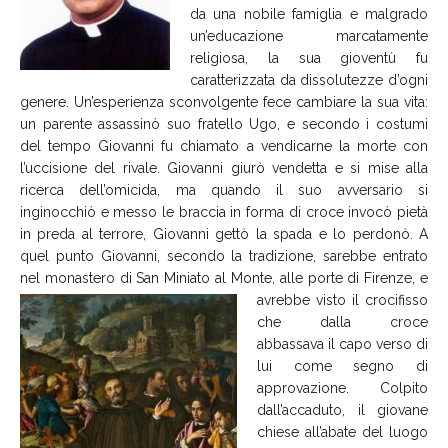
da una nobile famiglia e malgrado
un’educazione marcatamente
religiosa, la sua gioventù fu
caratterizzata da dissolutezze d’ogni
genere. Un’esperienza sconvolgente fece cambiare la sua vita:
un parente assassinò suo fratello Ugo, e secondo i costumi
del tempo Giovanni fu chiamato a vendicarne la morte con
l’uccisione del rivale. Giovanni giurò vendetta e si mise alla
ricerca dell’omicida, ma quando il suo avversario si
inginocchiò e messo le braccia in forma di croce invocò pietà
in preda al terrore, Giovanni gettò la spada e lo perdonò. A
quel punto Giovanni, secondo la tradizione, sarebbe entrato
nel monastero di San Miniato al Monte, alle
porte di Firenze, e
avrebbe visto il crocifisso
che dalla croce
abbassava il capo verso di
lui come segno di
approvazione. Colpito
dall’accaduto, il giovane
chiese all’abate del luogo