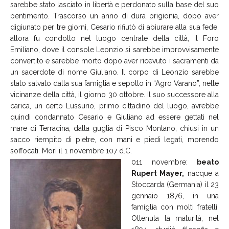
sarebbe stato lasciato in libertà e perdonato sulla base del suo
pentimento. Trascorso un anno di dura prigionia, dopo aver
digiunato per tre giorni, Cesario rifiutò di abiurare alla sua fede,
allora fu condotto nel luogo centrale della città, il Foro
Emiliano, dove il console Leonzio si sarebbe improvvisamente
convertito e sarebbe morto dopo aver ricevuto i sacramenti da
un sacerdote di nome Giuliano. Il corpo di Leonzio sarebbe
stato salvato dalla sua famiglia e sepolto in “Agro Varano”, nelle
vicinanze della città, il giorno 30 ottobre. Il suo successore alla
carica, un certo Lussurio, primo cittadino del luogo, avrebbe
quindi condannato Cesario e Giuliano ad essere gettati nel
mare di Terracina, dalla guglia di Pisco Montano, chiusi in un
sacco riempito di pietre, con mani e piedi legati, morendo
soffocati. Morì il 1 novembre 107 d.C.
011 novembre:
beato
Rupert Mayer,
nacque a
Stoccarda (Germania) il 23
gennaio 1876, in una
famiglia con molti fratelli.
Ottenuta la maturità, nel