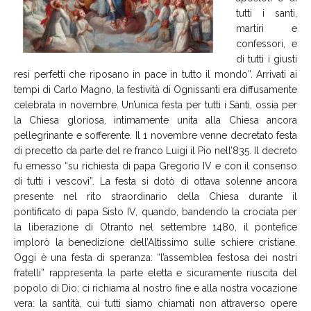
tutti i santi,
martiri e
confessori, e
di tutti i giusti
resi perfetti che riposano in pace in tutto il mondo”. Arrivati ai
tempi di Carlo Magno, la festività di Ognissanti era diffusamente
celebrata in novembre. Un’unica festa per tutti i Santi, ossia per
la Chiesa gloriosa, intimamente unita alla Chiesa ancora
pellegrinante e sofferente. Il 1 novembre venne decretato festa
di precetto da parte del re franco Luigi il Pio nell’835. Il decreto
fu emesso “su richiesta di papa Gregorio IV e con il consenso
di tutti i vescovi”. La festa si dotò di ottava solenne ancora
presente nel rito straordinario della Chiesa durante il
pontificato di papa Sisto IV, quando, bandendo la crociata per
la liberazione di Otranto nel settembre 1480, il pontefice
implorò la benedizione dell’Altissimo sulle schiere cristiane.
Oggi è una festa di speranza: “l’assemblea festosa dei nostri
fratelli” rappresenta la parte eletta e sicuramente riuscita del
popolo di Dio; ci richiama al nostro fine e alla nostra vocazione
vera: la santità, cui tutti siamo chiamati non attraverso opere