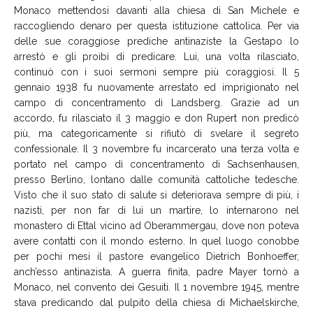
Monaco mettendosi davanti alla chiesa di San Michele e
raccogliendo denaro per questa istituzione cattolica. Per via
delle sue coraggiose prediche antinaziste la Gestapo lo
arrestò e gli proibì di predicare. Lui, una volta rilasciato,
continuò con i suoi sermoni sempre più coraggiosi. Il 5
gennaio 1938 fu nuovamente arrestato ed imprigionato nel
campo di concentramento di Landsberg. Grazie ad un
accordo, fu rilasciato il 3 maggio e don Rupert non predicò
più, ma categoricamente si rifiutò di svelare il segreto
confessionale. Il 3 novembre fu incarcerato una terza volta e
portato nel campo di concentramento di Sachsenhausen,
presso Berlino, lontano dalle comunità cattoliche tedesche.
Visto che il suo stato di salute si deteriorava sempre di più, i
nazisti, per non far di lui un martire, lo internarono nel
monastero di Ettal vicino ad Oberammergau, dove non poteva
avere contatti con il mondo esterno. In quel luogo conobbe
per pochi mesi il pastore evangelico Dietrich Bonhoeffer,
anch’esso antinazista. A guerra finita, padre Mayer tornò a
Monaco, nel convento dei Gesuiti. Il 1 novembre 1945, mentre
stava predicando dal pulpito della chiesa di Michaelskirche,