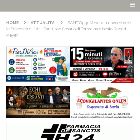
HOME
ATTUALITA'
SANT’Oggi. Venerdì 1 novembre è
la Solennità di tutti i Santi, san Cesario di Terracina e beato Rupert
Mayer