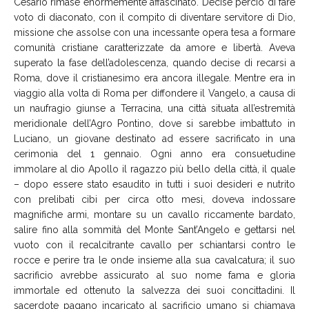
Cesario rimase enormemente affascinato. Decise perciò di fare
voto di diaconato, con il compito di diventare servitore di Dio,
missione che assolse con una incessante opera tesa a formare
comunità cristiane caratterizzate da amore e libertà. Aveva
superato la fase dell’adolescenza, quando decise di recarsi a
Roma, dove il cristianesimo era ancora illegale. Mentre era in
viaggio alla volta di Roma per diffondere il Vangelo, a causa di
un naufragio giunse a Terracina, una città situata all’estremità
meridionale dell’Agro Pontino, dove si sarebbe imbattuto in
Luciano, un giovane destinato ad essere sacrificato in una
cerimonia del 1 gennaio. Ogni anno era consuetudine
immolare al dio Apollo il ragazzo più bello della città, il quale
– dopo essere stato esaudito in tutti i suoi desideri e nutrito
con prelibati cibi per circa otto mesi, doveva indossare
magnifiche armi, montare su un cavallo riccamente bardato,
salire fino alla sommità del Monte Sant’Angelo e gettarsi nel
vuoto con il recalcitrante cavallo per schiantarsi contro le
rocce e perire tra le onde insieme alla sua cavalcatura; il suo
sacrificio avrebbe assicurato al suo nome fama e gloria
immortale ed ottenuto la salvezza dei suoi concittadini. Il
sacerdote pagano incaricato al sacrificio umano si chiamava