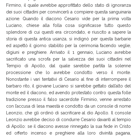
Firmino, il quale avrebbe approfittato dello stato di ignoranza
dei suoi cittadini per convincerli a compiere questa sanguinaria
azione. Quando il diacono Cesario vide per la prima volta
Luciano, chiese alla folla cosa significasse tutto questo
splendore di cui questi era circondato, e riuscito a sapere la
storia di questa antica usanza, si indignò per questa barbarie
ed aspettò il giorno stabilito per la cerimonia facendo veglie,
digiuni e preghiere. Arrivato il 1 gennaio, Luciano avrebbe
sacrificato una scrofa per la salvezza dei suoi cittadini nel
Tempio di Apollo, dal quale sarebbe partita la solenne
processione che lo avrebbe condotto verso il monte.
Nonostante i vari tentativi di Cesario al fine di interrompere il
barbaro rito, il giovane Luciano si sarebbe gettato dall’alto del
monte ed il diacono, ed avendo protestato contro questa folle
tradizione presso il falso sacerdote Firminio, venne arrestato
con l’accusa di lesa maestà e condotto da un console di nome
Leonzio, che gli ordinò di sacrificare al dio Apollo. Il console
Leonzio avrebbe deciso di condurre Cesario davanti al tempio
di Apollo: se il diacono avesse rinnegato la sua fede in Cristo
ed offerto incenso e preghiere alla loro divinità pagana,