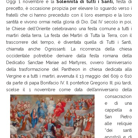
Oggi 1 novembre è la
Solennità di tutti i Santi,
festa di
precetto, è occasione propizia per elevare lo sguardo verso i
fratelli che ci hanno preceduto con il loro esempio e la loro
santità e vivono ormai nella gloria di Dio. Dal IV secolo in poi,
le Chiese dell’Oriente celebravano una festa comune a tutti i
martiri della terra. La festa dei Martiri di Tutta la Terra, con il
trascorrere del tempo, è diventata quella di Tutti i Santi,
chiamata anche Ognissanti. La ricorrenza della chiesa
occidentale potrebbe derivare dalla festa romana della
Dedicatio Sanctae Mariae ad Martyres, ovvero l’anniversario
della trasformazione del Pantheon in chiesa dedicata alla
Vergine e a tutti i martiri, avvenuta il 13 maggio del 609 o 610
da parte di papa Bonifacio IV. Il pontefice Gregorio III, più tardi,
scelse il 1 novembre come data dell’anniversario della
consacrazion
e di una
cappella a
San Pietro
alle reliquie
“dei santi
apostoli e di