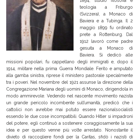
1894, studiò filosofia e
teologia a Friburgo
(Svizzera), a Monaco di
Baviera e a Tubinga. Il 2
maggio 1899 fu ordinato
prete a Rottenburg. Dal
1912 lavorò come padre
gesuita a Monaco di
Baviera. Si dedicò alle
missioni popolari, fu cappellano degli immigrati e, dopo il
1914, militare nella prima Guerra Mondiale. Ferito e amputato
alla gamba sinistra, riprese il ministero pastorale specialmente
tra i poveri. Nel novembre del 1921 assunse la direzione della
Congregazione Mariana degli uomini di Monaco, dirigendola in
modo ammirevole. Vedendo nel nascente movimento nazista
un grande pericolo incombente sull’umanità, predicò che i
cattolici non avrebbe mai potuto essere nazionalsocialisti
essendo le due cose incompatibili. Quando Hitler si impadronì
del potere, egli continuò a sostenere coraggiosamente la sua
idea e per questo venne più volte arrestato. Nonostante il
divieto di raccogliere fondi per la Caritas, sfidò i nazisti di