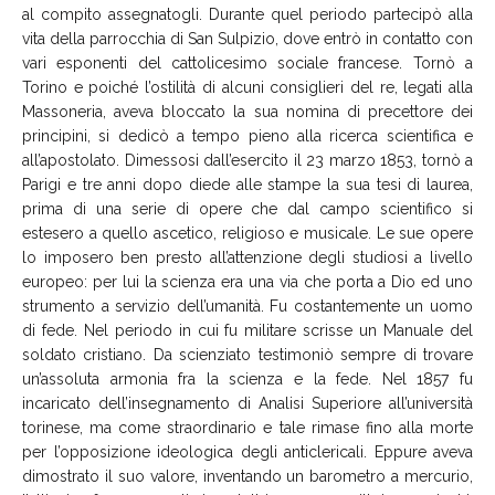
al compito assegnatogli. Durante quel periodo partecipò alla
vita della parrocchia di San Sulpizio, dove entrò in contatto con
vari esponenti del cattolicesimo sociale francese. Tornò a
Torino e poiché l’ostilità di alcuni consiglieri del re, legati alla
Massoneria, aveva bloccato la sua nomina di precettore dei
principini, si dedicò a tempo pieno alla ricerca scientifica e
all’apostolato. Dimessosi dall’esercito il 23 marzo 1853, tornò a
Parigi e tre anni dopo diede alle stampe la sua tesi di laurea,
prima di una serie di opere che dal campo scientifico si
estesero a quello ascetico, religioso e musicale. Le sue opere
lo imposero ben presto all’attenzione degli studiosi a livello
europeo: per lui la scienza era una via che porta a Dio ed uno
strumento a servizio dell’umanità. Fu costantemente un uomo
di fede. Nel periodo in cui fu militare scrisse un Manuale del
soldato cristiano. Da scienziato testimoniò sempre di trovare
un’assoluta armonia fra la scienza e la fede. Nel 1857 fu
incaricato dell’insegnamento di Analisi Superiore all’università
torinese, ma come straordinario e tale rimase fino alla morte
per l’opposizione ideologica degli anticlericali. Eppure aveva
dimostrato il suo valore, inventando un barometro a mercurio,