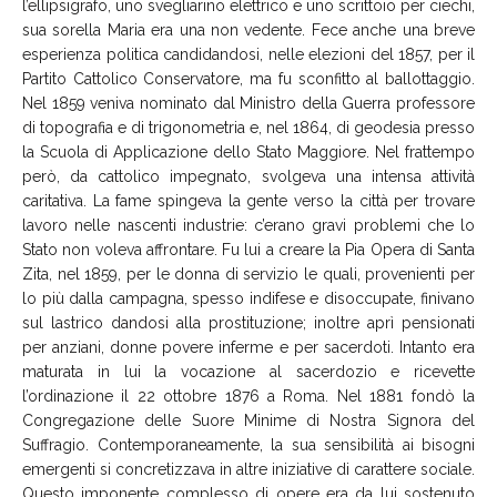
l’ellipsigrafo, uno svegliarino elettrico e uno scrittoio per ciechi,
sua sorella Maria era una non vedente. Fece anche una breve
esperienza politica candidandosi, nelle elezioni del 1857, per il
Partito Cattolico Conservatore, ma fu sconfitto al ballottaggio.
Nel 1859 veniva nominato dal Ministro della Guerra professore
di topografia e di trigonometria e, nel 1864, di geodesia presso
la Scuola di Applicazione dello Stato Maggiore. Nel frattempo
però, da cattolico impegnato, svolgeva una intensa attività
caritativa. La fame spingeva la gente verso la città per trovare
lavoro nelle nascenti industrie: c’erano gravi problemi che lo
Stato non voleva affrontare. Fu lui a creare la Pia Opera di Santa
Zita, nel 1859, per le donna di servizio le quali, provenienti per
lo più dalla campagna, spesso indifese e disoccupate, finivano
sul lastrico dandosi alla prostituzione; inoltre aprì pensionati
per anziani, donne povere inferme e per sacerdoti. Intanto era
maturata in lui la vocazione al sacerdozio e ricevette
l’ordinazione il 22 ottobre 1876 a Roma. Nel 1881 fondò la
Congregazione delle Suore Minime di Nostra Signora del
Suffragio. Contemporaneamente, la sua sensibilità ai bisogni
emergenti si concretizzava in altre iniziative di carattere sociale.
Questo imponente complesso di opere era da lui sostenuto