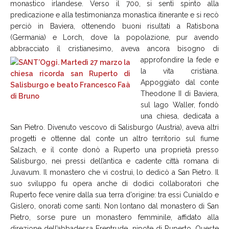
monastico irlandese. Verso il 700, si sentì spinto alla
predicazione e alla testimonianza monastica itinerante e si recò
perciò in Baviera, ottenendo buoni risultati a Ratisbona
(Germania) e Lorch, dove la popolazione, pur avendo
abbracciato il cristianesimo,
aveva ancora bisogno di
approfondire la fede e
la vita cristiana.
Appoggiato dal conte
Theodone II di Baviera,
sul lago Waller, fondò
una chiesa, dedicata a
San Pietro. Divenuto vescovo di Salisburgo (Austria), aveva altri
progetti e ottenne dal conte un altro territorio sul fiume
Salzach, e il conte donò a Ruperto una proprietà presso
Salisburgo, nei pressi dell’antica e cadente città romana di
Juvavum. Il monastero che vi costruì, lo dedicò a San Pietro. Il
suo sviluppo fu opera anche di dodici collaboratori che
Ruperto fece venire dalla sua terra d’origine: tra essi Cunialdo e
Gislero, onorati come santi. Non lontano dal monastero di San
Pietro, sorse pure un monastero femminile, affidato alla
direzione dell’abbadessa Erentrude, nipote di Ruperto. Queste