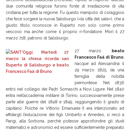
due comunità religiose furono fonte di irradiazione di vita
cristiana per tutta la regione. Fu questo manipolo di coraggiosi
che fece sorgere la nuova Salisburgo («la città del sale»), che a
giusto titolo riconosce in Ruperto non solo come primo
vescovo ma anche come il proprio ri-fondatore. Morì il 27
marzo 718; patrono di Salisburgo.
27 marzo:
beato
Francesco Faà di Bruno
,
nacque ad Alessandria il
29 marzo 1825, da una
famiglia della nobiltà
piemontese. Nel 1836
entrò nel collegio dei Padri Somaschi a Novi Ligure. Nel 1840
entra nell’accademia militare di Torino, successivamente prese
parte alle guerre del 1848 e 1849, raggiungendo il grado di
capitano. Poiché re Vittorio Emanuele II era intenzionato ad
affidargli l’educazione dei figli Umberto e Amedeo, si recò a
Parigi, alla Sorbona, perché potesse approfondire gli studi
matematici e astronomici ed essere sufficientemente preparato