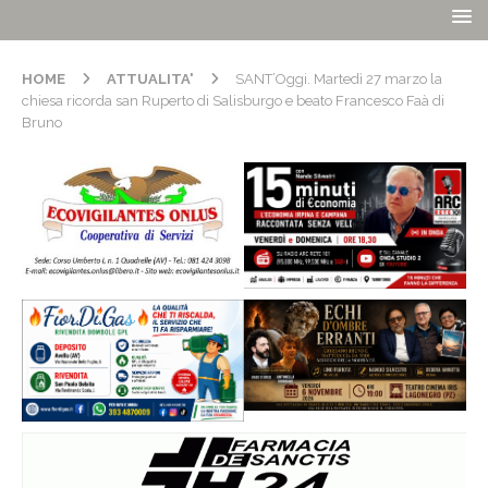
HOME
ATTUALITA'
SANT’Oggi. Martedì 27 marzo la
chiesa ricorda san Ruperto di Salisburgo e beato Francesco Faà di
Bruno