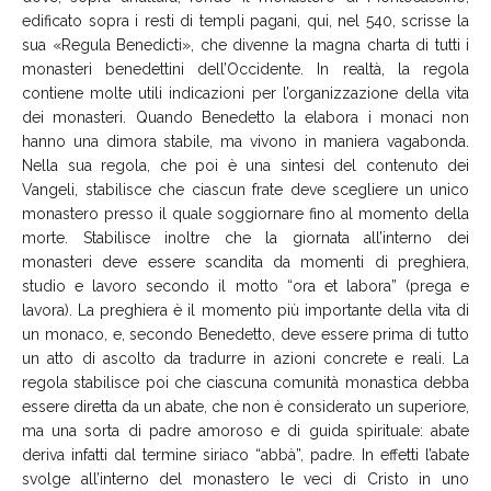
edificato sopra i resti di templi pagani, qui, nel 540, scrisse la
sua «Regula Benedicti», che divenne la magna charta di tutti i
monasteri benedettini dell’Occidente. In realtà, la regola
contiene molte utili indicazioni per l’organizzazione della vita
dei monasteri. Quando Benedetto la elabora i monaci non
hanno una dimora stabile, ma vivono in maniera vagabonda.
Nella sua regola, che poi è una sintesi del contenuto dei
Vangeli, stabilisce che ciascun frate deve scegliere un unico
monastero presso il quale soggiornare fino al momento della
morte. Stabilisce inoltre che la giornata all’interno dei
monasteri deve essere scandita da momenti di preghiera,
studio e lavoro secondo il motto “ora et labora” (prega e
lavora). La preghiera è il momento più importante della vita di
un monaco, e, secondo Benedetto, deve essere prima di tutto
un atto di ascolto da tradurre in azioni concrete e reali. La
regola stabilisce poi che ciascuna comunità monastica debba
essere diretta da un abate, che non è considerato un superiore,
ma una sorta di padre amoroso e di guida spirituale: abate
deriva infatti dal termine siriaco “abbà”, padre. In effetti l’abate
svolge all’interno del monastero le veci di Cristo in uno