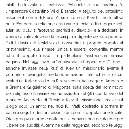
infatti battezzata dal patriarca Polieucte e suo padrino fu
l’imperatore Costantino VII di Bisanzio. A seguito del battesimo
assunse il nome di Elena. Al suo ritorno a Kiev fu molto attiva
nel diffondere la religione cristiana e intenta a distruggere «gli
altari sui quali si facevano sacrifici al diavolo» e a dedicarsi in
opere caritatevoli verso la fascia più indigente del suo popolo.
Fallì tuttavia nel tentativo di convertire il proprio popolo al
cristianesimo, ella rimase l’unica a essersi convertita, mentre
tutto il popolo russo, in particolare l’aristocrazia, rimase
pagano. Nel 959 inviò un’ambasciata all’imperatore Ottone I
affinché inviasse nella Rus’ di Kiev un missionario avente il
compito di evangelizzare la popolazione. Tale richiesta, da cui
scaturì un forte dissidio tra l’arcivescovo Adaldago di Amburgo
e Brema e Guglielmo di Magonza, sulla scelta del nominativo
del religioso da inviare, venne esaudita nel 961 con l’arrivo del
monaco Adalberto di Treviri a Kiev. Il missionario rimase sul
luogo solo un anno: nel 962 fu infatti costretto a tornare in
patria a seguito dei forti dissidi sorti con la popolazione locale.
Olga pregava giorno e notte per la conversione del figlio e per
il bene dei sudditi. Al termine della reggenza, secondo le leggi