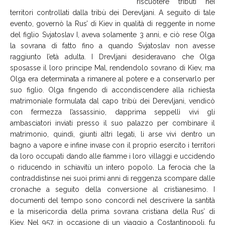
riscuotere tributi nei
territori controllati dalla tribù dei Derevljani. A seguito di tale
evento, governò la Rus’ di Kiev in qualità di reggente in nome
del figlio Svjatoslav I, aveva solamente 3 anni, e ciò rese Olga
la sovrana di fatto fino a quando Svjatoslav non avesse
raggiunto l’età adulta. I Drevljani desideravano che Olga
sposasse il loro principe Mal, rendendolo sovrano di Kiev, ma
Olga era determinata a rimanere al potere e a conservarlo per
suo figlio. Olga fingendo di accondiscendere alla richiesta
matrimoniale formulata dal capo tribù dei Derevljani, vendicò
con fermezza l’assassinio, dapprima seppellì vivi gli
ambasciatori inviati presso il suo palazzo per combinare il
matrimonio, quindi, giunti altri legati, li arse vivi dentro un
bagno a vapore e infine invase con il proprio esercito i territori
da loro occupati dando alle fiamme i loro villaggi e uccidendo
o riducendo in schiavitù un intero popolo. La ferocia che la
contraddistinse nei suoi primi anni di reggenza scompare dalle
cronache a seguito della conversione al cristianesimo. I
documenti del tempo sono concordi nel descrivere la santità
e la misericordia della prima sovrana cristiana della Rus’ di
Kiev. Nel 957, in occasione di un viaggio a Costantinopoli, fu