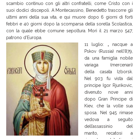
scambio continuo con gli altri confratelli, come Cristo con i
suoi dodici discepoli. A Montecassino, Benedetto trascorre gli
ultimi anni della sua vita, e qui muore dopo 6 giorni di forti
febbri e 40 giorni dopo la scomparsa della sorella Scolastica,
con la quale ebbe comune sepoltura. Morì il 21 marzo 547;
patrono d’Europa.
11 luglio:
,
nacque a
Pskov (Russia) nell’879,
da una famiglia nobile
variaga (mercenari)
della casata Izborsk.
Nel 903 fu vista dal
principe Igor Rjurikovic,
divenuto nove anni
dopo Gran Principe di
Kiev, che la volle sua
sposa. Nel 945 rimase
vedova a seguito
dell’assassinio del
marito, recatosi a