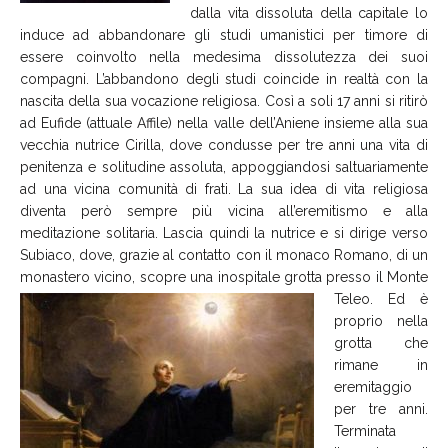
dalla vita dissoluta della capitale lo
induce ad abbandonare gli studi umanistici per timore di
essere coinvolto nella medesima dissolutezza dei suoi
compagni. L’abbandono degli studi coincide in realtà con la
nascita della sua vocazione religiosa. Così a soli 17 anni si ritirò
ad Eufide (attuale Affile) nella valle dell’Aniene insieme alla sua
vecchia nutrice Cirilla, dove condusse per tre anni una vita di
penitenza e solitudine assoluta, appoggiandosi saltuariamente
ad una vicina comunità di frati. La sua idea di vita religiosa
diventa però sempre più vicina all’eremitismo e alla
meditazione solitaria. Lascia quindi la nutrice e si dirige verso
Subiaco, dove, grazie al contatto con il monaco Romano, di un
monastero vicino,
scopre una inospitale grotta presso il Monte
Teleo. Ed è
proprio nella
grotta che
rimane in
eremitaggio
per tre anni.
Terminata