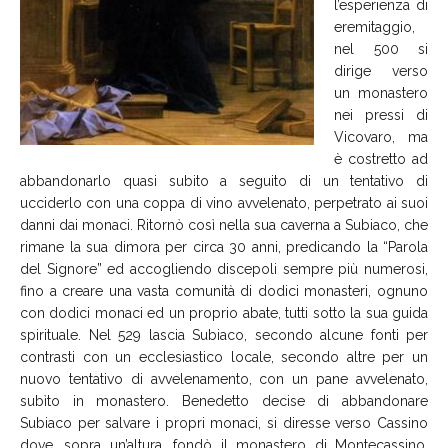
l’esperienza di
eremitaggio,
nel 500 si
dirige verso
un monastero
nei pressi di
Vicovaro, ma
è costretto ad
abbandonarlo quasi subito a seguito di un tentativo di
ucciderlo con una coppa di vino avvelenato, perpetrato ai suoi
danni dai monaci. Ritornò così nella sua caverna a Subiaco, che
rimane la sua dimora per circa 30 anni, predicando la “Parola
del Signore” ed accogliendo discepoli sempre più numerosi,
fino a creare una vasta comunità di dodici monasteri, ognuno
con dodici monaci ed un proprio abate, tutti sotto la sua guida
spirituale. Nel 529 lascia Subiaco, secondo alcune fonti per
contrasti con un ecclesiastico locale, secondo altre per un
nuovo tentativo di avvelenamento, con un pane avvelenato,
subìto in monastero. Benedetto decise di abbandonare
Subiaco per salvare i propri monaci, si diresse verso Cassino
dove, sopra un’altura, fondò il monastero di Montecassino,