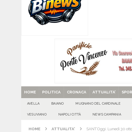
[ 09/08/2026 ]
Baiano, smarrito un Chihuahua: l
[ 09/08/2026 ]
Festa della Mozzarella di Bufala
CASERTANA
[ 09/08/2026 ]
Mugnano del Cardinale, tragedi
ATTUALITA'
[ 09/08/2026 ]
Avella, cucciolo smarrito in via C
[ 29/08/2025 ]
SANT’Oggi. Venerdì 29 agosto la 
HOME
POLITICA
CRONACA
ATTUALITA’
SPO
AVELLA
BAIANO
MUGNANO DEL CARDINALE
VESUVIANO
NAPOLI CITTÀ
NEWS CAMPANIA
HOME
ATTUALITA'
SANT’Oggi. Lunedì 30 ottob