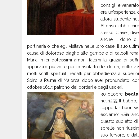
consigli e venerato 
era un’esperienza d
allora studente ne
Alfonso ebbe circ
stesso Claver, div
anche il dono di 
portineria o che egli visitava nelle loro case. Il suo ultim
causa di dolorose piaghe alle gambe e di calcoli renali
Maria, miei dolcissimi amori, fatemi la grazia di so
apparvero più volte per consolarlo dei dolori, delle vess
molti scritti spirituali, redatti per obbedienza ai super
Spirò, a Palma di Maiorca, dopo aver pronunciato, con
ottobre 1617; patrono dei portieri e degli uscieri.
30 ottobre:
beata 
nel 1255. Il babbo
seppe far buon viso
esclamò: «Sia anc
questo suo atto di
sorelle non riusci
suo fervore, e dal