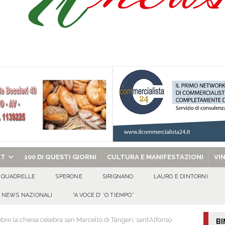
’appello per ritrovarlo
ATTUALITA'
 a Cancello ed Arnone: filiera bufalina solida ed in crescita continua
AREA
a nel giorno di Santa Filomena: muore il 60enne Carmine Colucci
arlo III: l’appello della famiglia per ritrovarlo
AVELLA
chiesa celebra il Martirio di san Giovanni Battista e santa Sabina
EVIDENZA
RT
100 DI QUESTI GIORNI
CULTURA E MANIFESTAZIONI
VI
QUADRELLE
SPERONE
SIRIGNANO
LAURO E DINTORNI
NEWS NAZIONALI
“A VOCE D’ ‘O TIEMPO”
re la chiesa celebra san Marcello di Tangeri, sant’Alfonso
BI