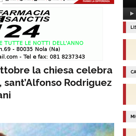
LI
ttobre la chiesa celebra
CA
, sant’Alfonso Rodriguez
ani
MI