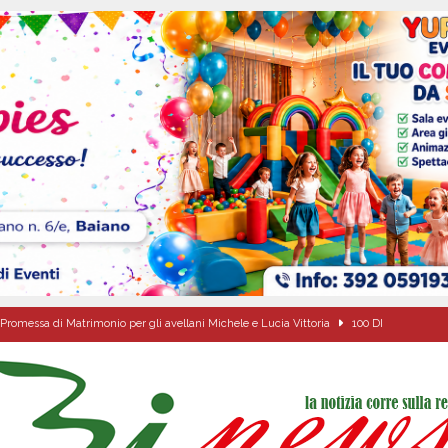
Promessa di Matrimonio per gli avellani Michele e Lucia Vittoria
100 DI
a Carmine Colucci, il 60enne morto tragicamente nel giorno della festa di