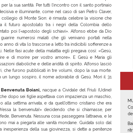
per la sua santità. Per tutti l’incontro con il santo portinaio
ecisiva e illuminante, come nel caso di san Pietro Claver,
l collegio di Monte Sion: è rimasta celebre la visione che
a il futuro apostolato tra i negri della Colombia dello
entato poi l’«apostolo degli schiavi». Alfonso ebbe da Dio
guarire numerosi malati che gli venivano portati nella
o anno di vita lo trascorse a letto tra indicibili sofferenze a
. Nelle fasi acute della malattia egli pregava così: «Gesù,
ffrire e di morire per vostro amore». E Gesù e Maria gli
azioni diaboliche e delle aridità di spirito. Alfonso lasciò
iori, che furono pubblicati in tre volumi, dopo la sua morte.
 un lungo sospiro, il nome adorabile di Gesù. Morì il 31
Benvenuta Boiani,
nacque a Cividale del Friuli (Udine)
, che dopo sei figlie aspettava con impazienza un maschio,
MU
 alla settima arrivata, e da quell’ottimo cristiano che era
Co
h’essa la benvenuta!» decidendo che si chiamasse, per
de
 fede, Benvenuta. Nessuna cosa passeggera l’attraeva, e le
rono mai a piegarla alle vanità mondane. Guidata solo dal
Ba
la inesperienza della sua giovinezza, si dette a penitenze
rit