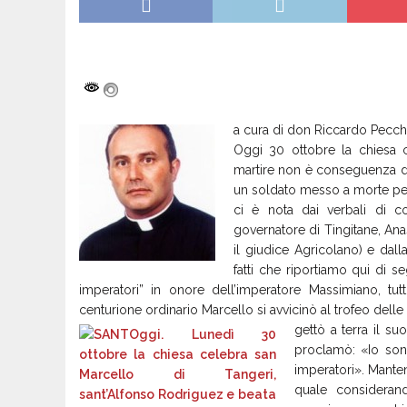
a cura di don Riccardo Pecch
Oggi 30 ottobre la chiesa 
martire non è conseguenza di 
un soldato messo a morte per r
ci è nota dai verbali di co
governatore di Tingitane, Anast
il giudice Agricolano) e dall
fatti che riportiamo qui di se
imperatori” in onore dell’imperatore Massimiano, tutti
centurione ordinario Marcello si avvicinò al trofeo delle i
gettò a terra il s
proclamò: «Io sono
imperatori». Manten
quale considerand