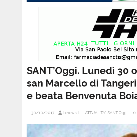
SANT’Oggi. Lunedì 30 o
san Marcello di Tangeri
e beata Benvenuta Boi
30/10/2017
binews.it
ATTUALITA'
,
SANT'Oggi
0