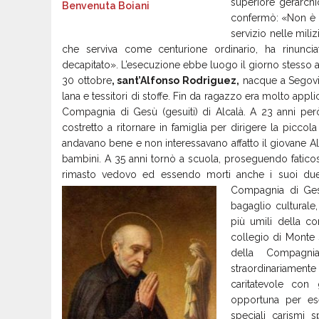
superiore gerarchi
confermò: «Non è c
servizio nelle mili
che serviva come centurione ordinario, ha rinunc
decapitato». L’esecuzione ebbe luogo il giorno stesso a 
30 ottobre
, sant’Alfonso Rodriguez,
nacque a Segovia 
lana e tessitori di stoffe. Fin da ragazzo era molto appl
Compagnia di Gesù (gesuiti) di Alcalà. A 23 anni per
costretto a ritornare in famiglia per dirigere la piccol
andavano bene e non interessavano affatto il giovane A
bambini. A 35 anni tornò a scuola, proseguendo faticosam
rimasto vedovo ed essendo morti anche i suoi due 
Compagnia di Ges
bagaglio culturale,
più umili della co
collegio di Monte 
della Compagni
straordinariamen
caritatevole con 
opportuna per ese
speciali carismi s