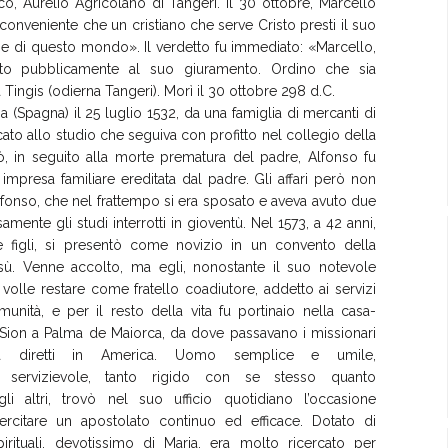
co, Aurelio Agricolano di Tangeri. Il 30 ottobre, Marcello
onveniente che un cristiano che serve Cristo presti il suo
zie di questo mondo». Il verdetto fu immediato: «Marcello,
iato pubblicamente al suo giuramento. Ordino che sia
Tingis (odierna Tangeri). Morì il 30 ottobre 298 d.C.
(Spagna) il 25 luglio 1532, da una famiglia di mercanti di
icato allo studio che seguiva con profitto nel collegio della
ò, in seguito alla morte prematura del padre, Alfonso fu
a impresa familiare ereditata dal padre. Gli affari però non
lfonso, che nel frattempo si era sposato e aveva avuto due
ente gli studi interrotti in gioventù. Nel 1573, a 42 anni,
figli, si presentò come novizio in un convento della
ù. Venne accolto, ma egli,
nonostante il suo notevole
 volle restare come fratello coadiutore, addetto ai servizi
munità, e per il resto della vita fu portinaio nella casa-
Sion a Palma de Maiorca, da dove passavano i missionari
a diretti in America. Uomo semplice e umile,
te servizievole, tanto rigido con se stesso quanto
gli altri, trovò nel suo ufficio quotidiano l’occasione
rcitare un apostolato continuo ed efficace. Dotato di
pirituali, devotissimo di Maria, era molto ricercato per