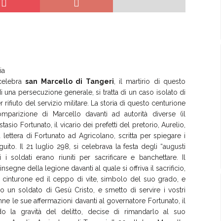
ia
celebra
san Marcello di Tangeri
, il martirio di questo
una persecuzione generale, si tratta di un caso isolato di
ifiuto del servizio militare. La storia di questo centurione
mparizione di Marcello davanti ad autorità diverse (il
asio Fortunato, il vicario dei prefetti del pretorio, Aurelio,
a lettera di Fortunato ad Agricolano, scritta per spiegare i
guito. Il 21 luglio 298, si celebrava la festa degli “augusti
 i soldati erano riuniti per sacrificare e banchettare. Il
nsegne della legione davanti al quale si offriva il sacrificio,
uo cinturone ed il ceppo di vite, simbolo del suo grado, e
 un soldato di Gesù Cristo, e smetto di servire i vostri
ne le sue affermazioni davanti al governatore Fortunato, il
o la gravità del delitto, decise di rimandarlo al suo