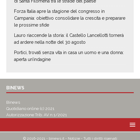
di Santa Filomena tra le strade del paese
Forza Italia apre la stagione del congresso in
Campania: obiettivo consolidare la crescita e preparare
le prossime sfide
Lauro riaccende la storia: il Castello Lancellotti tornerà
ad ardere nella notte del 30 agosto
Portici, trovati senza vita in casa un uomo e una donna:
aperta un’indagine
BINEWS
Binews
Quotidiano online (c) 2021
Autorizzazione Trib. AV n.1/2021
© 2016-2021 - binews.it - Notizie - Tutti i diritti riservati