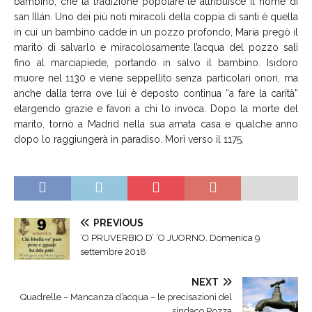
bambino, che la tradizione popolare le attribuisce il nome di
san Illán. Uno dei più noti miracoli della coppia di santi è quella
in cui un bambino cadde in un pozzo profondo, Maria pregò il
marito di salvarlo e miracolosamente l’acqua del pozzo salì
fino al marciapiede, portando in salvo il bambino. Isidoro
muore nel 1130 e viene seppellito senza particolari onori, ma
anche dalla terra ove lui è deposto continua “a fare la carità”
elargendo grazie e favori a chi lo invoca. Dopo la morte del
marito, tornò a Madrid nella sua amata casa e qualche anno
dopo lo raggiungerà in paradiso. Morì verso il 1175.
PREVIOUS
‘O PRUVERBIO D’ ‘O JUORNO. Domenica 9
settembre 2018
NEXT
Quadrelle – Mancanza d’acqua – le precisazioni del
sindaco Rozza