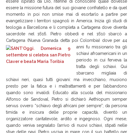
essere ispirato da Dio, ritenne di conoscere quale dovesse
essere la missione futura del suo giovane confratello e da quel
momento in poi non smise mai di esortarlo a partire per
evangelizzare i territori spagnoli in America. Inizia gli studi di
teologia a Barcellona e li completa a Cartagena dove diventa
sacerdote nel 1616. Pietro obbedì e nel 1610 sbarcò a
Cartagena (Nueva Granada detta poi
Colombia) dove per 44
anni fu missionario tra gli
schiavi afroamericani in un
periodo in cui ferveva la
tratta degli schiavi. Qui
sbarcano migliaia di
schiavi neri, quasi tutti giovani: ma invecchiano, muoiono
presto per la fatica e i maltrattamenti e per l’abbandono
quando sono invalidi. Educato alla scuola del missionario
Alfonso de Sandoval, Pietro si dichiarò Aethiopum semper
servus ovvero “schiavo degli africani per sempre”; da persona
timida e insicura delle proprie capacità, diventò un
organizzatore caritatevole, ardito e ingegnoso. Ogni mese,
quando veniva segnalato l’arrivo di nuovi schiavi, stipati nelle
stive delle navi, Pietro usciva in mare con il suo battello per