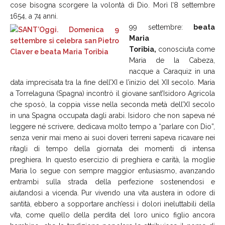
cose bisogna scorgere la volontà di Dio. Morì l’8 settembre
1654, a 74 anni.
99 settembre:
beata
Maria
Toribia,
conosciuta come
Maria de la Cabeza,
nacque a Caraquiz in una
data imprecisata tra la fine dell’XI e l’inizio del XII secolo. Maria
a Torrelaguna (Spagna) incontrò il giovane sant’Isidoro Agricola
che sposò, la coppia visse nella seconda metà dell’XI secolo
in una Spagna occupata dagli arabi. Isidoro che non sapeva né
leggere né scrivere, dedicava molto tempo a “parlare con Dio”,
senza venir mai meno ai suoi doveri terreni sapeva ricavare nei
ritagli di tempo della giornata dei momenti di intensa
preghiera. In questo esercizio di preghiera e carità, la moglie
Maria lo segue con sempre maggior entusiasmo, avanzando
entrambi sulla strada della perfezione sostenendosi e
aiutandosi a vicenda. Pur vivendo una vita austera in odore di
santità, ebbero a sopportare anch’essi i dolori ineluttabili della
vita, come quello della perdita del loro unico figlio ancora