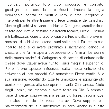
incontrarli; portando loro cibo, soccorso e conforto,
guadagnandosi così la loro fiducia. Impara la lingua
dell’Angola, parlata da molti di loro, e crea un’équipe di
interpreti per le altre lingue e li fece diventare dei catechisti.
Mentre gli schiavi stavano rinchiusi a Cartagena, aspettando di
essere acquistati e destinati a differenti località, Pietro li istruiva
e li battezzava. Questo lavoro causò a Pietro difficili prove e i
mercanti di schiavi non erano i suoi soli nemici. Fu accusato di
incauto zelo e di avere profanato i sacramenti, dandoli a
creature che “a malapena possedevano un’anima”. Le donne
della buona società di Cartagena si rifiutavano di entrare nelle
chiese dove Claver aveva riunito i suoi “negri”. I superiori di
Pietro furono spesso influenzati dalle molte critiche che
arrivavano ai loro orecchi. Ciò nonostante Pietro continuò la
sua missione, accettando tutte le umiliazioni e aggiungendo
penitenze rigorose alle sue opere di carità. Gli mancava l’aiuto
degli uomini, ma riteneva di avere forza da Dio. Si ammala,
forse di peste, sopravvive, ma senza più forze, trascinandosi
allo stesso modo dei vecchi schiavi. Deve sopportare i
maltrattamenti del suo infermiere: un nero. Anche in queste