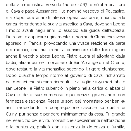
della vita monastica. Verso la fine del 1067 tornò al monastero
di Cava e papa Alessandro II lo nominò vescovo di Policastro,
ma dopo due anni di intensa opera pastorale, rinunziò alla
carica riprendendo la sua vita ascetica a Cava, dove san Leone
I molto avanti negli anni, lo associò alla guida dell’abbazia.
Pietro volle applicare rigidamente le norme di Cluny che aveva
appreso in Francia, provocando una vivace reazione da parte
dei monaci, che riuscirono a convincere delle loro ragioni
anche il vecchio abate Leone. Pietro allora si allontanò dalla
badia, ritirandosi nel monastero di Sant’Arcangelo nel Cilento,
dove restaurò la vita monastica secondo il rigore cluniacense.
Dopo qualche tempo ritornò al governo di Cava, richiamato
dai monaci che si erano ricreduti. Il 12 luglio 1079 morì l’abate
san Leone I e Pietro subentrò in pieno nella carica di abate di
Cava e delle sue numerose dipendenze, governando con
fermezza e sapienza. Resse le sorti del monastero per ben 45
anni, modellando la congregazione cavense su quella di
Cluny, pur senza dipendere minimamente da essa. Fu grande
nell’esercizio delle virtù monastiche specialmente nell’orazione
e la penitenza, praticò con insistenza la dolcezza e l’umiltà,