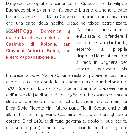
Dlugosz, storiografo e canonico di Cracovia, e da Filippo
Buonaccorsi. A 13 anni gli fu offerto il trono d’Ungheria dalle
fazioni avverse al re Mattia Corvino al momento in carica, ma
che una parte della nobiltà locale vorrebbe detronizzare.
Casimiro, inizialmente
entusiasta di difendere i
territori cristiani dai Turchi,
esternò la propria
disponibilità in tal senso e
si recò in Ungheria per
essere incoronato. Ma
l’impresa fallisce, Mattia Corvino resta al potere, e Casimiro,
che era stato già condotto in Ungheria, ritornò in Polonia nel
1472. Due anni dopo si stabilisce, a 16 anni, a Cracovia, sede
dell’università jagellonica fin dal 1364, qui il giovane continua a
studiare. Conosce il Trattato sull’educazione dei bambini, di
Enea Silvio Piccolomini, futuro papa Pio II. Segue anche gli
affari di stato, il giovane Casimiro. Assiste ai consigli della
corona. E nel 1481 addirittura governa al posto di suo padre,
che si recò per 5 anni in Lituania, lasciando di fatto il figlio al