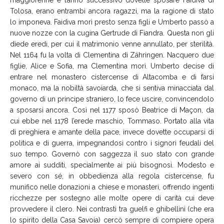
Tolosa, erano entrambi ancora ragazzi, ma la ragione di stato
lo imponeva. Faidiva morì presto senza figli e Umberto passò a
nuove nozze con la cugina Gertrude di Fiandra. Questa non gli
diede eredi, per cui il matrimonio venne annullato, per sterilità.
Nel 1164 fu la volta di Clementina di Zähringen. Nacquero due
figlie, Alice e Sofia, ma Clementina morì. Umberto decise di
entrare nel monastero cistercense di Altacomba e di farsi
monaco, ma la nobiltà savoiarda, che si sentiva minacciata dal
governo di un principe straniero, lo fece uscire, convincendolo
a sposarsi ancora. Così nel 1177 sposò Beatrice di Maçon, da
cui ebbe nel 1178 l’erede maschio, Tommaso. Portato alla vita
di preghiera e amante della pace, invece dovette occuparsi di
politica e di guerra, impegnandosi contro i signori feudali del
suo tempo. Governò con saggezza il suo stato con grande
amore ai sudditi, specialmente ai più bisognosi. Modesto e
severo con sé, in obbedienza alla regola cistercense, fu
munifico nelle donazioni a chiese e monasteri, offrendo ingenti
ricchezze per sostegno alle molte opere di carità cui deve
provvedere il clero. Nei contrasti tra guelfi e ghibellini (che era
lo spirito della Casa Savoia) cercò sempre di compiere opera