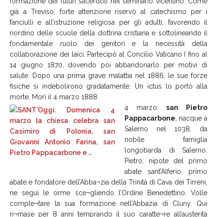
formazione dei futuri sacerdoti nel seminario vicentino. Come
già a Treviso, forte attenzione riservò al catechismo per i
fanciulli e all’istruzione religiosa per gli adulti, favorendo il
riordino delle scuole della dottrina cristiana e sottolineando il
fondamentale ruolo dei genitori e la necessità della
collaborazione dei laici. Partecipò al Concilio Vaticano I fino al
14 giugno 1870, dovendo poi abbandonarlo per motivi di
salute. Dopo una prima grave malattia nel 1886, le sue forze
fisiche si indebolirono gradatamente. Un ictus lo portò alla
morte. Morì il 4 marzo 1888.
4 marzo:
san Pietro
Pappacarbone
, nacque a
Salerno nel 1038, da
nobile famiglia
longobarda di Salerno.
Pietro, nipote del primo
abate sant’Alferio, primo
abate e fondatore dell’Abba¬zia della Trinità di Cava dei Tirreni,
ne seguì le orme sce¬gliendo l’Ordine Benedettino. Volle
comple¬tare la sua formazione nell’Abbazia di Cluny. Qui
ri¬mase per 8 anni temprando il suo caratte¬re all’austerità