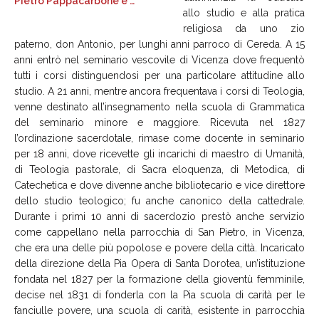
allo studio e alla pratica
religiosa da uno zio
paterno, don Antonio, per lunghi anni parroco di Cereda. A 15
anni entrò nel seminario vescovile di Vicenza dove frequentò
tutti i corsi distinguendosi per una particolare attitudine allo
studio. A 21 anni, mentre ancora frequentava i corsi di Teologia,
venne destinato all’insegnamento nella scuola di Grammatica
del seminario minore e maggiore. Ricevuta nel 1827
l’ordinazione sacerdotale, rimase come docente in seminario
per 18 anni, dove ricevette gli incarichi di maestro di Umanità,
di Teologia pastorale, di Sacra eloquenza, di Metodica, di
Catechetica e dove divenne anche bibliotecario e vice direttore
dello studio teologico; fu anche canonico della cattedrale.
Durante i primi 10 anni di sacerdozio prestò anche servizio
come cappellano nella parrocchia di San Pietro, in Vicenza,
che era una delle più popolose e povere della città. Incaricato
della direzione della Pia Opera di Santa Dorotea, un’istituzione
fondata nel 1827 per la formazione della gioventù femminile,
decise nel 1831 di fonderla con la Pia scuola di carità per le
fanciulle povere, una scuola di carità, esistente in parrocchia