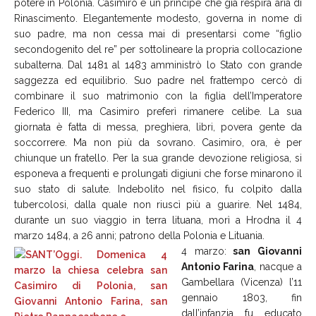
potere in Polonia. Casimiro è un principe che già respira aria di
Rinascimento. Elegantemente modesto, governa in nome di
suo padre, ma non cessa mai di presentarsi come “figlio
secondogenito del re” per sottolineare la propria collocazione
subalterna. Dal 1481 al 1483 amministrò lo Stato con grande
saggezza ed equilibrio. Suo padre nel frattempo cercò di
combinare il suo matrimonio con la figlia dell’Imperatore
Federico III, ma Casimiro preferì rimanere celibe. La sua
giornata è fatta di messa, preghiera, libri, povera gente da
soccorrere. Ma non più da sovrano. Casimiro, ora, è per
chiunque un fratello. Per la sua grande devozione religiosa, si
esponeva a frequenti e prolungati digiuni che forse minarono il
suo stato di salute. Indebolito nel fisico, fu colpito dalla
tubercolosi, dalla quale non riuscì più a guarire. Nel 1484,
durante un suo viaggio in terra lituana, morì a Hrodna il 4
marzo 1484, a 26 anni; patrono della Polonia e Lituania.
4 marzo:
san Giovanni
Antonio Farina
, nacque a
Gambellara (Vicenza) l’11
gennaio 1803, fin
dall’infanzia fu educato