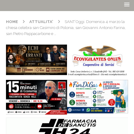
HOME
ATTUALITA'
SANT’Oggi. Domenica 4 marzo la
chiesa celebra san Casimiro di Polonia, san Giovanni Antonio Farina,
san Pietro Pappacarbone e …