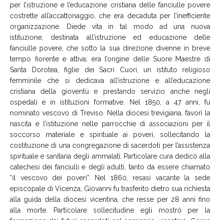
per l’istruzione e l’educazione cristiana delle fanciulle povere
costrette all’accattonaggio, che era decaduta per l’inefficiente
organizzazione. Diede vita in tal modo ad una nuova
istituzione, destinata all’istruzione ed educazione delle
fanciulle povere, che sotto la sua direzione divenne in breve
tempo fiorente e attiva; era l’origine delle Suore Maestre di
Santa Dorotea, figlie dei Sacri Cuori, un istituto religioso
femminile che si dedicava all’istruzione e all’educazione
cristiana della gioventù e prestando servizio anche negli
ospedali e in istituzioni formative. Nel 1850, a 47 anni, fu
nominato vescovo di Treviso. Nella diocesi trevigiana, favorì la
nascita e l’istituzione nelle parrocchie di associazioni per il
soccorso materiale e spirituale ai poveri, sollecitando la
costituzione di una congregazione di sacerdoti per l’assistenza
spirituale e sanitaria degli ammalati. Particolare cura dedicò alla
catechesi dei fanciulli e degli adulti, tanto da essere chiamato
“il vescovo dei poveri”. Nel 1860, resasi vacante la sede
episcopale di Vicenza, Giovanni fu trasferito dietro sua richiesta
alla guida della diocesi vicentina, che resse per 28 anni fino
alla morte. Particolare sollecitudine egli mostrò per la