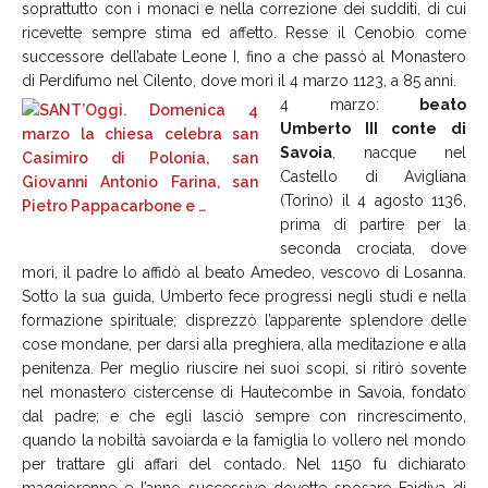
soprattutto con i monaci e nella correzione dei sudditi, di cui
ricevette sempre stima ed affetto. Resse il Cenobio come
successore dell’abate Leone I, fino a che passò al Monastero
di Perdifumo nel Cilento, dove morì il 4 marzo 1123, a 85 anni.
4 marzo:
beato
Umberto III conte di
Savoia
, nacque nel
Castello di Avigliana
(Torino) il 4 agosto 1136,
prima di partire per la
seconda crociata, dove
morì, il padre lo affidò al beato Amedeo, vescovo di Losanna.
Sotto la sua guida, Umberto fece progressi negli studi e nella
formazione spirituale; disprezzò l’apparente splendore delle
cose mondane, per darsi alla preghiera, alla meditazione e alla
penitenza. Per meglio riuscire nei suoi scopi, si ritirò sovente
nel monastero cistercense di Hautecombe in Savoia, fondato
dal padre; e che egli lasciò sempre con rincrescimento,
quando la nobiltà savoiarda e la famiglia lo vollero nel mondo
per trattare gli affari del contado. Nel 1150 fu dichiarato
maggiorenne e l’anno successivo dovette sposare Faidiva di