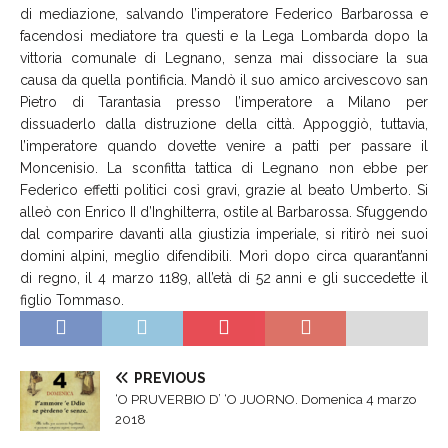
di mediazione, salvando l’imperatore Federico Barbarossa e
facendosi mediatore tra questi e la Lega Lombarda dopo la
vittoria comunale di Legnano, senza mai dissociare la sua
causa da quella pontificia. Mandò il suo amico arcivescovo san
Pietro di Tarantasia presso l’imperatore a Milano per
dissuaderlo dalla distruzione della città. Appoggiò, tuttavia,
l’imperatore quando dovette venire a patti per passare il
Moncenisio. La sconfitta tattica di Legnano non ebbe per
Federico effetti politici così gravi, grazie al beato Umberto. Si
alleò con Enrico II d’Inghilterra, ostile al Barbarossa. Sfuggendo
dal comparire davanti alla giustizia imperiale, si ritirò nei suoi
domini alpini, meglio difendibili. Morì dopo circa quarant’anni
di regno, il 4 marzo 1189, all’età di 52 anni e gli succedette il
figlio Tommaso.
PREVIOUS
‘O PRUVERBIO D’ ‘O JUORNO. Domenica 4 marzo
2018