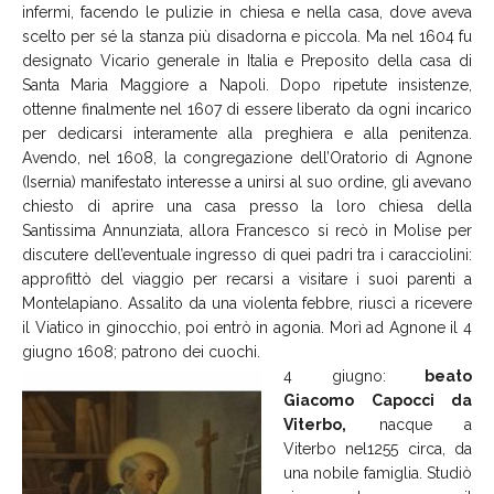
infermi, facendo le pulizie in chiesa e nella casa, dove aveva
scelto per sé la stanza più disadorna e piccola. Ma nel 1604 fu
designato Vicario generale in Italia e Preposito della casa di
Santa Maria Maggiore a Napoli. Dopo ripetute insistenze,
ottenne finalmente nel 1607 di essere liberato da ogni incarico
per dedicarsi interamente alla preghiera e alla penitenza.
Avendo, nel 1608, la congregazione dell’Oratorio di Agnone
(Isernia) manifestato interesse a unirsi al suo ordine, gli avevano
chiesto di aprire una casa presso la loro chiesa della
Santissima Annunziata, allora Francesco si recò in Molise per
discutere dell’eventuale ingresso di quei padri tra i caracciolini:
approfittò del viaggio per recarsi a visitare i suoi parenti a
Montelapiano. Assalito da una violenta febbre, riuscì a ricevere
il Viatico in ginocchio, poi entrò in agonia. Morì ad Agnone il 4
giugno 1608; patrono dei cuochi
.
4 giugno:
beato
Giacomo Capocci da
Viterbo,
nacque a
Viterbo nel1255 circa, da
una nobile famiglia. Studiò