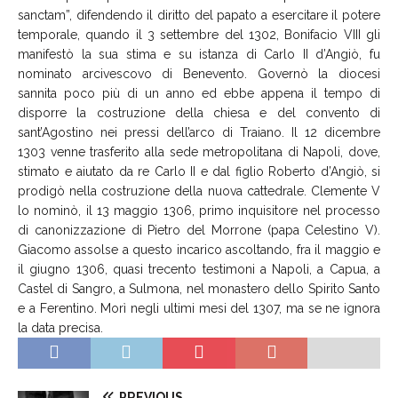
sanctam”, difendendo il diritto del papato a esercitare il potere
temporale, quando il 3 settembre del 1302, Bonifacio VIII gli
manifestò la sua stima e su istanza di Carlo II d’Angiò, fu
nominato arcivescovo di Benevento. Governò la diocesi
sannita poco più di un anno ed ebbe appena il tempo di
disporre la costruzione della chiesa e del convento di
sant’Agostino nei pressi dell’arco di Traiano. Il 12 dicembre
1303 venne trasferito alla sede metropolitana di Napoli, dove,
stimato e aiutato da re Carlo II e dal figlio Roberto d’Angiò, si
prodigò nella costruzione della nuova cattedrale. Clemente V
lo nominò, il 13 maggio 1306, primo inquisitore nel processo
di canonizzazione di Pietro del Morrone (papa Celestino V).
Giacomo assolse a questo incarico ascoltando, fra il maggio e
il giugno 1306, quasi trecento testimoni a Napoli, a Capua, a
Castel di Sangro, a Sulmona, nel monastero dello Spirito Santo
e a Ferentino. Morì negli ultimi mesi del 1307, ma se ne ignora
la data precisa
.
PREVIOUS