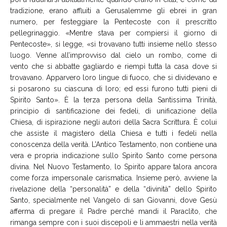
tradizione, erano affluiti a Gerusalemme gli ebrei in gran
numero, per festeggiare la Pentecoste con il prescritto
pellegrinaggio. «Mentre stava per compiersi il giorno di
Pentecoste», si legge, «si trovavano tutti insieme nello stesso
luogo. Venne all’improvviso dal cielo un rombo, come di
vento che si abbatte gagliardo e riempì tutta la casa dove si
trovavano. Apparvero loro lingue di fuoco, che si dividevano e
si posarono su ciascuna di loro; ed essi furono tutti pieni di
Spirito Santo». È la terza persona della Santissima Trinità,
principio di santificazione dei fedeli, di unificazione della
Chiesa, di ispirazione negli autori della Sacra Scrittura. È colui
che assiste il magistero della Chiesa e tutti i fedeli nella
conoscenza della verità. L’Antico Testamento, non contiene una
vera e propria indicazione sullo Spirito Santo come persona
divina. Nel Nuovo Testamento, lo Spirito appare talora ancora
come forza impersonale carismatica. Insieme però, avviene la
rivelazione della “personalità” e della “divinità” dello Spirito
Santo, specialmente nel Vangelo di san Giovanni, dove Gesù
afferma di pregare il Padre perché mandi il Paraclito, che
rimanga sempre con i suoi discepoli e li ammaestri nella verità