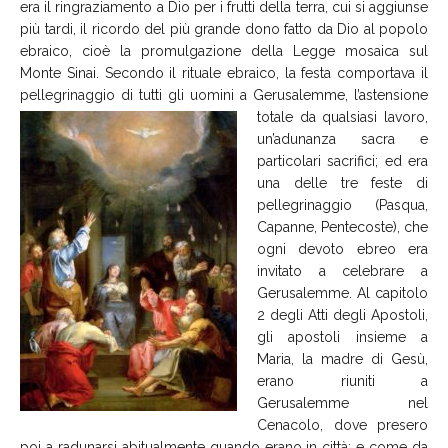
era il ringraziamento a Dio per i frutti della terra, cui si aggiunse
più tardi, il ricordo del più grande dono fatto da Dio al popolo
ebraico, cioè la promulgazione della Legge mosaica sul
Monte Sinai. Secondo il rituale ebraico, la festa comportava il
pellegrinaggio di tutti gli uomini a Gerusalemme,
l’astensione
totale da qualsiasi lavoro,
un’adunanza sacra e
particolari sacrifici; ed era
una delle tre feste di
pellegrinaggio (Pasqua,
Capanne, Pentecoste), che
ogni devoto ebreo era
invitato a celebrare a
Gerusalemme. Al capitolo
2 degli Atti degli Apostoli,
gli apostoli insieme a
Maria, la madre di Gesù,
erano riuniti a
Gerusalemme nel
Cenacolo, dove presero
poi a radunarsi abitualmente quando erano in città; e come da