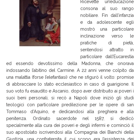
Ricevette un’educazione
consona al suo rango
nobiliare. Fin dall’infanzia
e da adolescente egli
mostrò una particolare
inclinazione verso le
pratiche di pietà,
sentendosi attratto in
particolare dall’Eucarestia
ed essendo devotissimo della Madonna, che onorava
indossando l’abitino del Carmine. A 22 anni venne colpito da
una malattia (forse l’elefantiasi) che ne sfigurò il volto: promise
di abbracciare lo stato ecclesiastico in caso di guarigione. Il
suo voto fu esaudito e Ascanio, dopo aver distribuito ai poveri i
suoi beni personali, si recò a Napoli dove iniziò gli studi
teologici con particolare predilezione per le opere di san
Tommaso d’Aquino, e dedicandosi alla preghiera e alla
penitenza. Ordinato sacerdote nel 1587, si dedicò
specialmente alla cura dei poveri e degli infermi e cominciò il
suo apostolato iscrivendosi alla Compagnia dei Bianchi della
Giustizia, una confraternita il cui scopo era l’assistenza dei