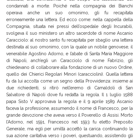
condannati a morte. Poiché nella compagnia dei Bianchi
operava anche un suo omonimo, gli fu recapitata
erroneamente una lettera. Ed ecco come: nella cappella della
Compagnia, situata nei pressi dell’ospedale degli Incurabili,
svolgeva il suo ministero un altro sacerdote di nome Ascanio
Caracciolo: al nostro santo fu recapitata per sbaglio una lettera
destinata al suo omonimo, con la quale un nobile genovese, il
venerabile Agostino Adorno, e l’abate di Santa Maria Maggiore
di Napoli, anch’egli un Caracciolo di nome Fabrizio, gli
chiedevano di collaborare alla fondazione di un nuovo Ordine,
quello dei Chierici Regolari Minori (caracciolini). Quella lettera
fu da lui accolta come un segno della Provvidenza: insieme ai
due richiedenti, si ritirò nell’eremo di Camaldoli di San
Salvatore di Napoli dove fu redatta la regola. Il 1 luglio 1588
papa Sisto V approvava la regola e il 9 aprile 1589 Ascanio
faceva la professione, assumendo il nome di Francesco, per la
grande devozione che aveva verso il Poverello di Assisi. Morto
l’Adorno, nel 1591, Francesco nel 1593 fu eletto Preposito
Generale, ma egli per umiltà accettò la carica continuando la
sua azione caritativa verso i poveri, questuando, assistendo gli