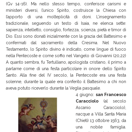
(Gv 14-16). Ma nello stesso tempo, conferisce carismi e
ministeri diversi, l’unico Spirito, costruisce la Chiesa con
l’apporto di una molteplicità di doni. L’insegnamento
tradizionale, seguendo un testo di Isaia, ne elenca sette:
sapienza, intelletto, consiglio, fortezza, scienza, pietà e timor di
Dio. Essi sono donati inizialmente con la grazia del Battesimo e
confermati dal sacramento della Cresima. Nel Nuovo
Testamento, lo Spirito divino è indicato, come lingue di fuoco
nella Pentecoste e come soffio nel Vangelo di Giovanni (20,22)
A quanto sembra, fu Tertulliano, apologista cristiano, il primo a
parlarne come di una festa particolare in onore dello Spirito
Santo. Alla fine del IV secolo, la Pentecoste era una festa
solenne, durante la quale era conferito il Battesimo a chi non
aveva potuto riceverlo durante la Veglia pasquale.
4 giugno:
san Francesco
Caracciolo
(al secolo
Ascanio Caracciolo),
nacque a Villa Santa Maria
(Chieti) 13 ottobre 1563, da
una nobile famiglia.