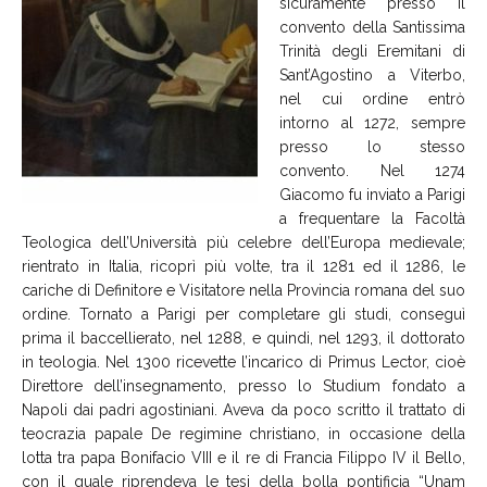
sicuramente presso il
convento della Santissima
Trinità degli Eremitani di
Sant’Agostino a Viterbo,
nel cui ordine entrò
intorno al 1272, sempre
presso lo stesso
convento. Nel 1274
Giacomo fu inviato a Parigi
a frequentare la Facoltà
Teologica dell’Università più celebre dell’Europa medievale;
rientrato in Italia, ricoprì più volte, tra il 1281 ed il 1286, le
cariche di Definitore e Visitatore nella Provincia romana del suo
ordine. Tornato a Parigi per completare gli studi, conseguì
prima il baccellierato, nel 1288, e quindi, nel 1293, il dottorato
in teologia. Nel 1300 ricevette l’incarico di Primus Lector, cioè
Direttore dell’insegnamento, presso lo Studium fondato a
Napoli dai padri agostiniani. Aveva da poco scritto il trattato di
teocrazia papale De regimine christiano, in occasione della
lotta tra papa Bonifacio VIII e il re di Francia Filippo IV il Bello,
con il quale riprendeva le tesi della bolla pontificia “Unam