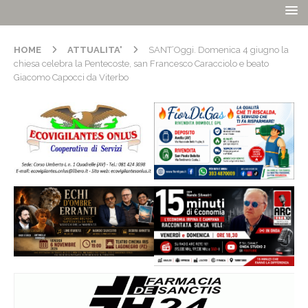
HOME
ATTUALITA'
SANT’Oggi. Domenica 4 giugno la
chiesa celebra la Pentecoste, san Francesco Caracciolo e beato
Giacomo Capocci da Viterbo