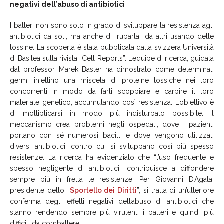
negativi dell’abuso di antibiotici
I batteri non sono solo in grado di sviluppare la resistenza agli
antibiotici da soli, ma anche di “rubarla” da altri usando delle
tossine. La scoperta è stata pubblicata dalla svizzera Università
di Basilea sulla rivista “Cell Reports”. L’equipe di ricerca, guidata
dal professor Marek Basler ha dimostrato come determinati
germi iniettino una miscela di proteine tossiche nei loro
concorrenti in modo da farli scoppiare e carpire il loro
materiale genetico, accumulando così resistenza. L’obiettivo è
di moltiplicarsi in modo più indisturbato possibile. Il
meccanismo crea problemi negli ospedali, dove i pazienti
portano con sé numerosi bacilli e dove vengono utilizzati
diversi antibiotici, contro cui si sviluppano così più spesso
resistenze. La ricerca ha evidenziato che “l’uso frequente e
spesso negligente di antibiotici” contribuisce a diffondere
sempre più in fretta le resistenze. Per Giovanni D’Agata,
presidente dello “
Sportello dei Diritti
”, si tratta di un’ulteriore
conferma degli effetti negativi dell’abuso di antibiotici che
stanno rendendo sempre più virulenti i batteri e quindi più
difficili da combattere.