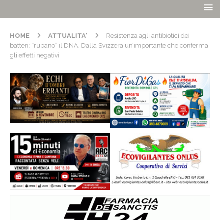
HOME
ATTUALITA'
Resistenza agli antibiotici dei
batteri: “rubano” il DNA. Dalla Svizzera un’importante che conferma
gli effetti negativi