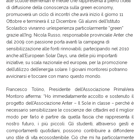
alle scuole elementari e medie che rappresenta a pieno l’idea
di diffusione della conoscenza sulla green economy,
promuoverà un ciclo di incontri che avrà inizio il giorno 11
Ottobre e terminerà il 12 Dicembre. Gli alunni dell’Istituto
Scolastico vivranno un’esperienza particolarmente “green”
grazie all’Ing. Nicola Russo, responsabile provinciale Anter che
dal 2009 con passione porta avanti la campagna di
sensibilizzazione alle fonti rinnovabili, partecipando nel 2010
anche all’European Solar Days, una delle più importanti
iniziative, su scala nazionale ed europea, per la promozione
dell’utilizzo dell’energia solare. I giovani montoresi potranno
avvicinarsi e toccare con mano questo mondo.
Francesco Tolino, Presidente dell’Associazione PrimaVera
Montoro afferma: “Ho immediatamente accolto e sostenuto il
progetto dell’Associazione Anter – Il Sole in classe – perché è
necessario sensibilizzare le coscienze dei cittadini ed il miglior
modo per farlo è partire da quella fascia che rappresenta il
nostro futuro, i più piccoli. Gli studenti, attraverso gesti e
comportamenti quotidiani, possono contribuire a diffondere
uno stile di vita ecosostenibile. Ciò che mi ha particolarmente