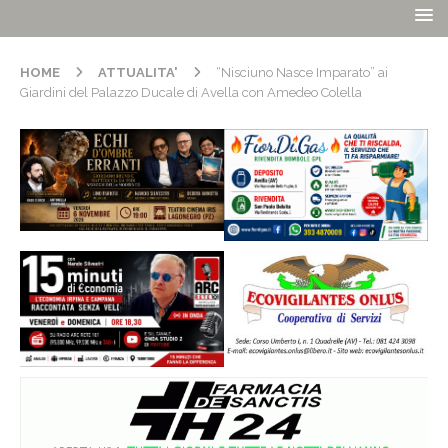
HOME
ATTUALITA'
“Nisciuno Nasce Imparato” ai
Giardini del Palazzo Ducale di Avella con Amedeo Colella