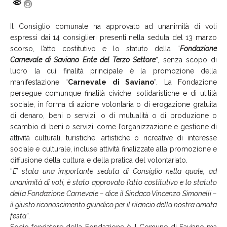
Il Consiglio comunale ha approvato ad unanimità di voti
espressi dai 14 consiglieri presenti nella seduta del 13 marzo
scorso, l’atto costitutivo e lo statuto della “
Fondazione
Carnevale di Saviano Ente del Terzo Settore
”, senza scopo di
lucro la cui finalità principale è la promozione della
manifestazione “
Carnevale di Saviano
”. La Fondazione
persegue comunque finalità civiche, solidaristiche e di utilità
sociale, in forma di azione volontaria o di erogazione gratuita
di denaro, beni o servizi, o di mutualità o di produzione o
scambio di beni o servizi, come l’organizzazione e gestione di
attività culturali, turistiche, artistiche o ricreative di interesse
sociale e culturale, incluse attività finalizzate alla promozione e
diffusione della cultura e della pratica del volontariato.
“
E’ stata una importante seduta di Consiglio nella quale, ad
unanimità di voti, è stato approvato l’atto costitutivo e lo statuto
della Fondazione Carnevale – dice il Sindaco Vincenzo Simonelli –
il giusto riconoscimento giuridico per il rilancio della nostra amata
festa
”.
Socio fondatore della Fondazione è il Comune di Saviano ma