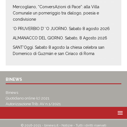
Mercogliano, “ConversAzioni di Pace”: alla Villa
Comunale un pomeriggio tra dialogo, poesia e
condivisione
‘O PRUVERBIO D’ ‘O JUORNO. Sabato 8 agosto 2026
ALMANACCO DEL GIORNO. Sabato, 8 Agosto 2026
SANT’Oggi. Sabato 8 agosto la chiesa celebra san
Domenico di Guzmán e san Ciriaco di Roma
BINEWS
Binews
Quotidiano online (c) 2021
Autorizzazione Trib. AV n.1/2021
© 2016-2021 - binews.it - Notizie - Tutti i diritti riservati