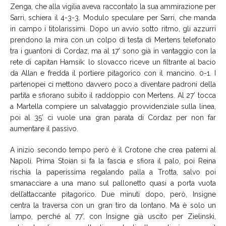
Zenga, che alla vigilia aveva raccontato la sua ammirazione per
Sarri, schiera il 4-3-3. Modulo speculare per Sarri, che manda
in campo i titolarissimi. Dopo un avvio sotto ritmo, gli azzurri
prendono la mira con un colpo di testa di Mertens telefonato
tra i guantoni di Cordaz, ma al 17’ sono già in vantaggio con la
rete di capitan Hamsik: lo slovacco riceve un filtrante al bacio
da Allan e fredda il portiere pitagorico con il mancino. 0-1. I
partenopei ci mettono davvero poco a diventare padroni della
partita e sfiorano subito il raddoppio con Mertens. Al 27’ tocca
a Martella compiere un salvataggio provvidenziale sulla linea,
poi al 35’ ci vuole una gran parata di Cordaz per non far
aumentare il passivo.
A inizio secondo tempo però è il Crotone che crea patemi al
Napoli. Prima Stoian si fa la fascia e sfiora il palo, poi Reina
rischia la paperissima regalando palla a Trotta, salvo poi
smanacciare a una mano sul pallonetto quasi a porta vuota
dell’attaccante pitagorico. Due minuti dopo, però, Insigne
centra la traversa con un gran tiro da lontano. Ma è solo un
lampo, perché al 77’, con Insigne già uscito per Zielinski,