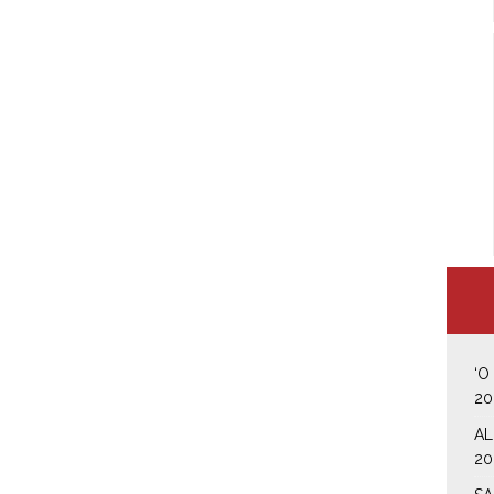
‘O
20
AL
20