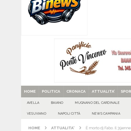
[ 06/08/2026 ]
SANT’Oggi. Giovedì 6 agosto si 
[ 05/08/2026 ]
Taurano, il Centro Estivo Comun
San Giovanni del Palco
ATTUALITA'
[ 05/08/2026 ]
Baiano, rieccoti! Il ripescaggio
[ 29/08/2025 ]
SANT’Oggi. Venerdì 29 agosto la 
HOME
POLITICA
CRONACA
ATTUALITA’
SPO
AVELLA
BAIANO
MUGNANO DEL CARDINALE
VESUVIANO
NAPOLI CITTÀ
NEWS CAMPANIA
HOME
ATTUALITA'
È morto dj Fabo. Il 39enne i