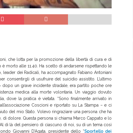
ni, che lotta per la promozione della libertà di cura e di
bo è morto alle 11.40. Ha scelto di andarsene rispettando le
ano, leader dei Radicali, ha accompagnato Fabiano Antoniani
er consentirgli di usufruire del suicidio assistito. L’ultimo
 dopo un grave incidente stradale, era partito poche ore
ssistenza medica alla morte volontaria. Un viaggio dovuto
alia, dove la pratica è vietata. “Sono finalmente arrivato in
ll’associazione Coscioni e riportato su La Stampa – e ci
aiuto del mio Stato. Volevo ringraziare una persona che ha
re, di dolore. Questa persona si chiama Marco Cappato e lo
 Al di là del pensiero di ciascuno di noi, su di un tema così
ondo Giovanni D’Agata, presidente dello “
Sportello dei