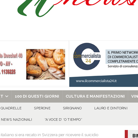
celebra la Trasfigurazione del Signore e sant’Ormisda
EVIDENZA
ale si chiude con una serata di emozioni e il primo campeggio nel Convento di
 riporta i granata in Promozione
ATTUALITA'
chiesa celebra il Martirio di san Giovanni Battista e santa Sabina
EVIDENZA
RT
100 DI QUESTI GIORNI
CULTURA E MANIFESTAZIONI
VI
QUADRELLE
SPERONE
SIRIGNANO
LAURO E DINTORNI
NEWS NAZIONALI
“A VOCE D’ ‘O TIEMPO”
taliano si era recato in Svizzera per ricevere il suicidio
BI