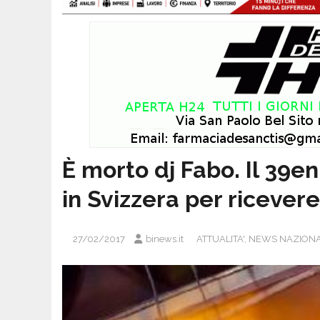
È morto dj Fabo. Il 39en
in Svizzera per ricevere 
27/02/2017
binews.it
ATTUALITA'
,
NEWS NAZIONA