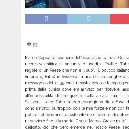
Marco Cappato, tesoriere dell’associazione Luca Coscio
ricerca scientifica, ha annunciato lunedì su Twitter: “Fa
regole di un Paese che non è il suo”. Il politico itali
(in arte dj Fabo) in Svizzera, in una clinica zurighese, p
messaggio del dj 39enne, rimasto cieco e tetraplegico
prima dalla clinica dove era arrivato per ricevere l’a
all’impossibilità di fare questa scelta a casa sua, in It
Svizzera – dice Fabo in un messaggio audio diffuso da
sono arrivato, purtroppo, con le mie forze e non con l’
potuto sollevarmi da questo inferno di dolore, di dolo
ringrazierò fino alla morte. Grazie Marco. Grazie mille”.
delicato, ciò che però emerge nel nostro Paese, sec