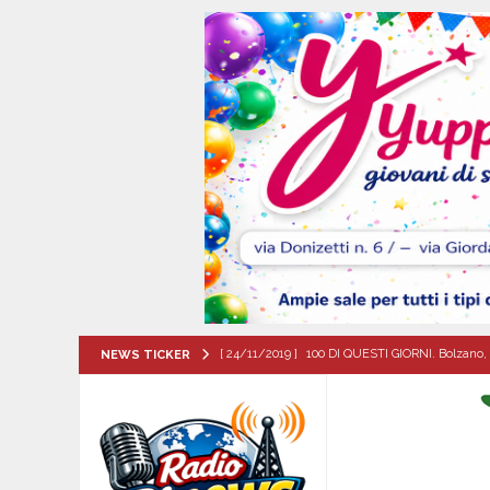
[ 24/11/2019 ]
100 DI QUESTI GIORNI. Bolzano, 
NEWS TICKER
QUESTI GIORNI
[ 06/08/2026 ]
‘O PRUVERBIO D’ ‘O JUORNO. Gi
[ 06/08/2026 ]
ALMANACCO DEL GIORNO. Giove