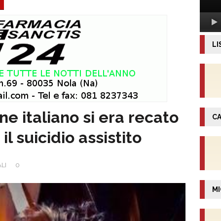
LI
ne italiano si era recato
CA
il suicidio assistito
LI
0
MI