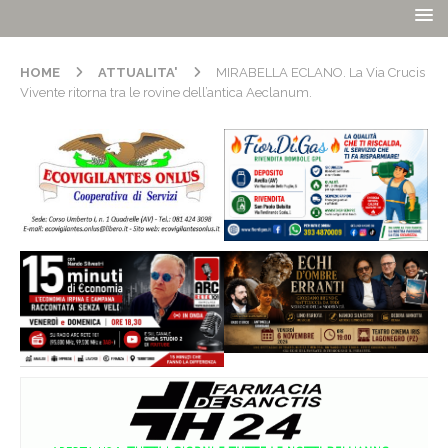
HOME
ATTUALITA'
MIRABELLA ECLANO. La Via Crucis
Vivente ritorna tra le rovine dell’antica Aeclanum.