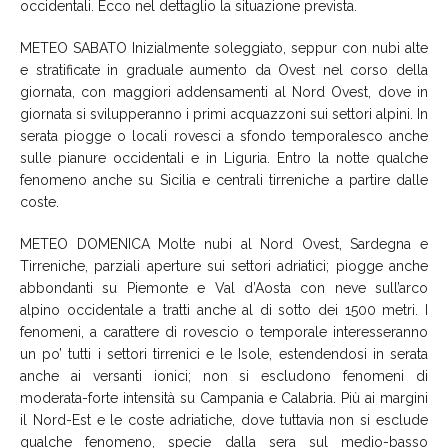
occidentali. Ecco nel dettaglio la situazione prevista.
METEO SABATO Inizialmente soleggiato, seppur con nubi alte
e stratificate in graduale aumento da Ovest nel corso della
giornata, con maggiori addensamenti al Nord Ovest, dove in
giornata si svilupperanno i primi acquazzoni sui settori alpini. In
serata piogge o locali rovesci a sfondo temporalesco anche
sulle pianure occidentali e in Liguria. Entro la notte qualche
fenomeno anche su Sicilia e centrali tirreniche a partire dalle
coste.
METEO DOMENICA Molte nubi al Nord Ovest, Sardegna e
Tirreniche, parziali aperture sui settori adriatici; piogge anche
abbondanti su Piemonte e Val d’Aosta con neve sull’arco
alpino occidentale a tratti anche al di sotto dei 1500 metri. I
fenomeni, a carattere di rovescio o temporale interesseranno
un po’ tutti i settori tirrenici e le Isole, estendendosi in serata
anche ai versanti ionici; non si escludono fenomeni di
moderata-forte intensità su Campania e Calabria. Più ai margini
il Nord-Est e le coste adriatiche, dove tuttavia non si esclude
qualche fenomeno, specie dalla sera sul medio-basso