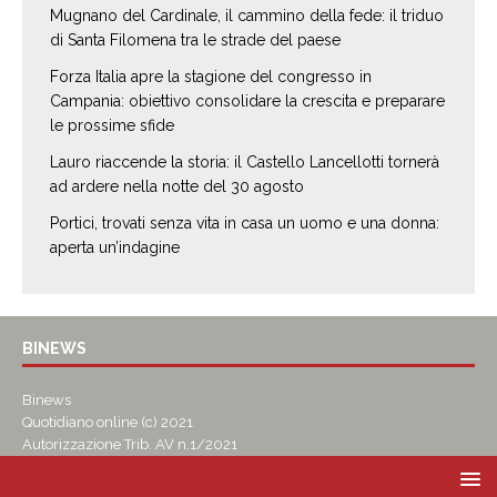
Mugnano del Cardinale, il cammino della fede: il triduo
di Santa Filomena tra le strade del paese
Forza Italia apre la stagione del congresso in
Campania: obiettivo consolidare la crescita e preparare
le prossime sfide
Lauro riaccende la storia: il Castello Lancellotti tornerà
ad ardere nella notte del 30 agosto
Portici, trovati senza vita in casa un uomo e una donna:
aperta un’indagine
BINEWS
Binews
Quotidiano online (c) 2021
Autorizzazione Trib. AV n.1/2021