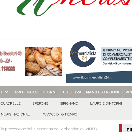
Pace”: alla Villa Comunale un pomeriggio tra dialogo, poesia e condivisione
abato 8 agosto 2026
EVIDENZA
o, 8 Agosto 2026
ALMANACCO
chiesa celebra il Martirio di san Giovanni Battista e santa Sabina
EVIDENZA
RT
100 DI QUESTI GIORNI
CULTURA E MANIFESTAZIONI
VI
QUADRELLE
SPERONE
SIRIGNANO
LAURO E DINTORNI
NEWS NAZIONALI
“A VOCE D’ ‘O TIEMPO”
a processione della Madonna dell’Abbondanza. VIDEO
BI