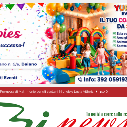
Promessa di Matrimonio per gli avellani Michele e Lucia Vittoria
100 DI
di Antonio Napolitano
AVELLA
alle agenzie funebri. Due attività chiuse e tre persone denunciate
CRONACA