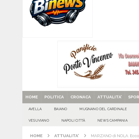
[ 08/08/2026 ]
Mercogliano, “ConversAzioni di 
CULTURA E MANIFESTAZIONI
[ 08/08/2026 ]
‘O PRUVERBIO D’ ‘O JUORNO. S
[ 08/08/2026 ]
ALMANACCO DEL GIORNO. Sabat
[ 29/08/2025 ]
SANT’Oggi. Venerdì 29 agosto la 
HOME
POLITICA
CRONACA
ATTUALITA’
SPO
AVELLA
BAIANO
MUGNANO DEL CARDINALE
VESUVIANO
NAPOLI CITTÀ
NEWS CAMPANIA
HOME
ATTUALITA'
MARZANO di NOLA. Ecco l