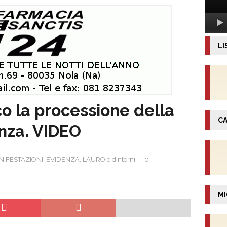
LI
 la processione della
CA
nza. VIDEO
NIFESTAZIONI
,
EVIDENZA
,
LAURO e dintorni
0
MI