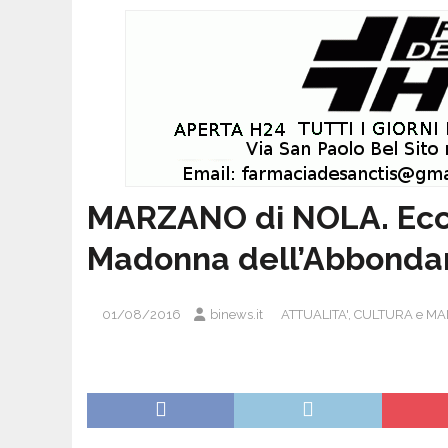
MARZANO di NOLA. Ecco
Madonna dell’Abbonda
01/08/2016
binews.it
ATTUALITA'
,
CULTURA e MA