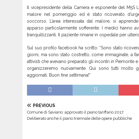
Il vicepresidente della Camera e esponente del M5S Lu
malore nel pomeriggio ed è stato ricoverato d’urge
soccorso. L’area interessata dal malore, si apprende
apparso particolarmente sofferente. I medici hanno a
tranquillizzanti. Il paziente rimane in ospedale per ulterior
Sul suo profilo facebook ha scritto: “Sono stato ricovera
giorni, ma sono stato costretto, come immaginate, a far 
attivisti che avevano preparato gli incontri in Piemonte e
organizzeremo nuovamente. Qui sono tutti molto gen
aggiornati. Buon fine settimana!”
PREVIOUS
Comune di Saviano: approvato il piano tariffario 2017.
Deliberato anche il piano triennale delle opere pubbliche