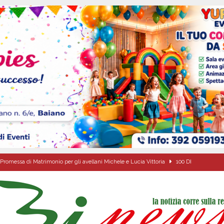
Promessa di Matrimonio per gli avellani Michele e Lucia Vittoria
100 DI
ipula protolocco d’intesa con la guardia Agroforestale Italiana
SALERNO