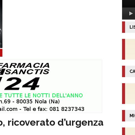
LI
CA
MI
o, ricoverato d’urgenza