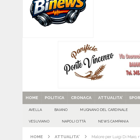
[ 06/08/2026 ]
Mugnano del Cardinale, Iolanda 
[ 06/08/2026 ]
Lutto ad Avella: è scomparso i
[ 06/08/2026 ]
Brusciano dà il benvenuto all’Ago
Gigli
CULTURA E MANIFESTAZIONI
[ 06/08/2026 ]
VALLESACCARDA, torna CumVivere
E MANIFESTAZIONI
[ 29/08/2025 ]
SANT’Oggi. Venerdì 29 agosto la 
HOME
POLITICA
CRONACA
ATTUALITA’
SPO
AVELLA
BAIANO
MUGNANO DEL CARDINALE
VESUVIANO
NAPOLI CITTÀ
NEWS CAMPANIA
HOME
ATTUALITA'
Malore per Luigi Di Maio, 