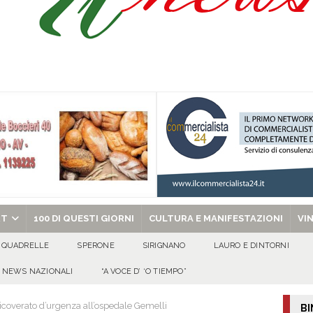
Prisco è la nuova agente della Polizia Municipale
ATTUALITA'
l dott. Domenico Amato, aveva 85 anni
AVELLA
sto Antoniano Bruscianese: al via il conto alla rovescia per la 151ª Festa dei
: la tavola come simbolo di condivisione, armonia e bellezza.
CULTURA
chiesa celebra il Martirio di san Giovanni Battista e santa Sabina
EVIDENZA
RT
100 DI QUESTI GIORNI
CULTURA E MANIFESTAZIONI
VI
QUADRELLE
SPERONE
SIRIGNANO
LAURO E DINTORNI
NEWS NAZIONALI
“A VOCE D’ ‘O TIEMPO”
ricoverato d’urgenza all’ospedale Gemelli
BI