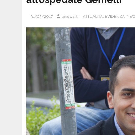
31/03/2017
binews.it
ATTUALITA'
,
EVIDENZA
,
NEW