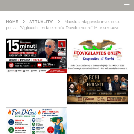
HOME
ATTUALITA'
Maestra antagonista inveisce su
polizia: “Vigliacchi, mi fate schifo. Dovete morire”. Miur si muove