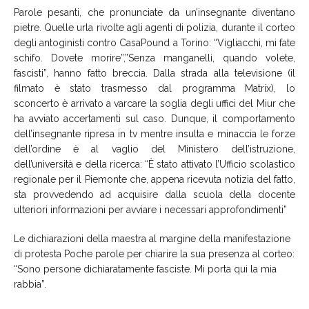
Parole pesanti, che pronunciate da un’insegnante diventano
pietre. Quelle urla rivolte agli agenti di polizia, durante il corteo
degli antoginisti contro CasaPound a Torino: “Vigliacchi, mi fate
schifo. Dovete morire”,”Senza manganelli, quando volete,
fascisti”, hanno fatto breccia. Dalla strada alla televisione (il
filmato è stato trasmesso dal programma Matrix), lo
sconcerto è arrivato a varcare la soglia degli uffici del Miur che
ha avviato accertamenti sul caso. Dunque, il comportamento
dell’insegnante ripresa in tv mentre insulta e minaccia le forze
dell’ordine è al vaglio del Ministero dell’istruzione,
dell’università e della ricerca: “È stato attivato l’Ufficio scolastico
regionale per il Piemonte che, appena ricevuta notizia del fatto,
sta provvedendo ad acquisire dalla scuola della docente
ulteriori informazioni per avviare i necessari approfondimenti”
Le dichiarazioni della maestra al margine della manifestazione
di protesta Poche parole per chiarire la sua presenza al corteo:
“Sono persone dichiaratamente fasciste. Mi porta qui la mia
rabbia”.