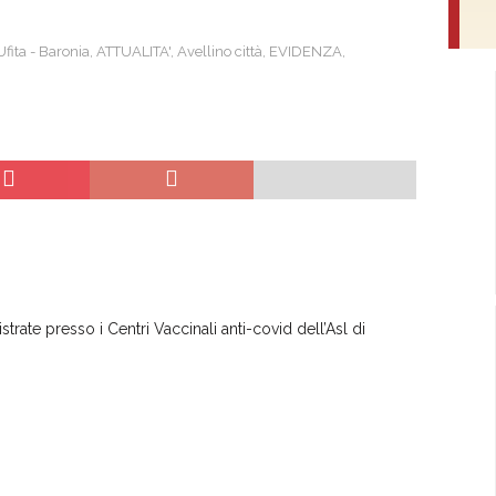
Ufita - Baronia
,
ATTUALITA'
,
Avellino città
,
EVIDENZA
,
trate presso i Centri Vaccinali anti-covid dell’Asl di