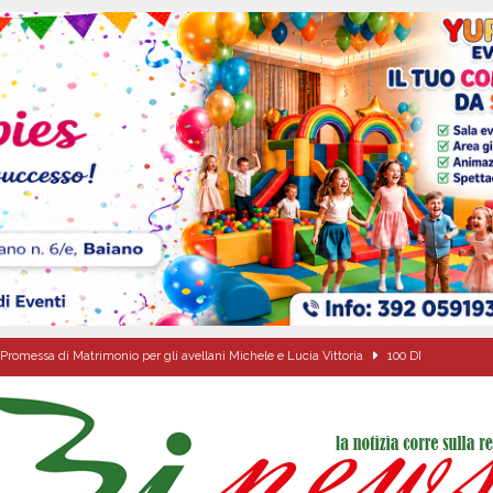
Promessa di Matrimonio per gli avellani Michele e Lucia Vittoria
100 DI
 per i solenni festeggiamenti in onore di San Giovanni Battista 2026!