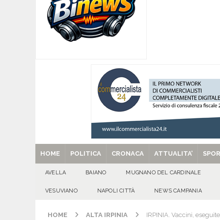
[ 08/08/2026 ]
Mugnano del Cardinale, “Puparuol
ATTUALITA'
[ 08/08/2026 ]
U.S. Avellino. Sponsor e kit ga
[ 08/08/2026 ]
Avella: lutto per la scomparsa 
[ 08/08/2026 ]
Nola. Controlli dei carabinieri 
[ 29/08/2025 ]
SANT’Oggi. Venerdì 29 agosto la 
HOME
POLITICA
CRONACA
ATTUALITA’
SPO
AVELLA
BAIANO
MUGNANO DEL CARDINALE
VESUVIANO
NAPOLI CITTÀ
NEWS CAMPANIA
HOME
ALTA IRPINIA
IRPINIA. Vaccini, eseguit