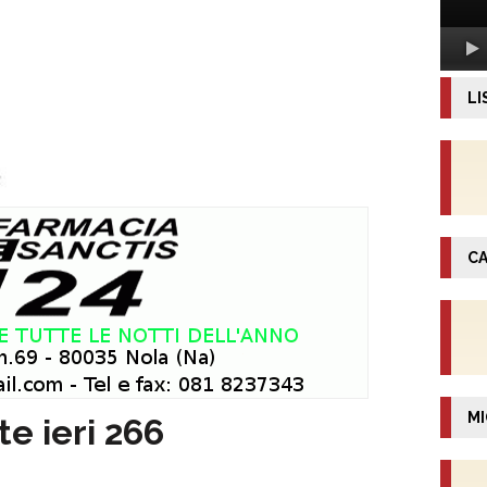
LI
CA
MI
te ieri 266