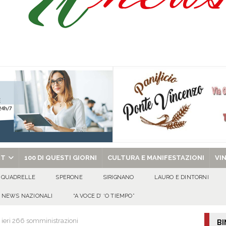
o” dal 1948: da Saverio ai figli Francesco e Giuseppe, la storia continua
ra della stagione 2026/27
ATTUALITA'
di Antonio Napolitano
AVELLA
alle agenzie funebri. Due attività chiuse e tre persone denunciate
CRONACA
chiesa celebra il Martirio di san Giovanni Battista e santa Sabina
EVIDENZA
RT
100 DI QUESTI GIORNI
CULTURA E MANIFESTAZIONI
VI
QUADRELLE
SPERONE
SIRIGNANO
LAURO E DINTORNI
NEWS NAZIONALI
“A VOCE D’ ‘O TIEMPO”
e ieri 266 somministrazioni
BI