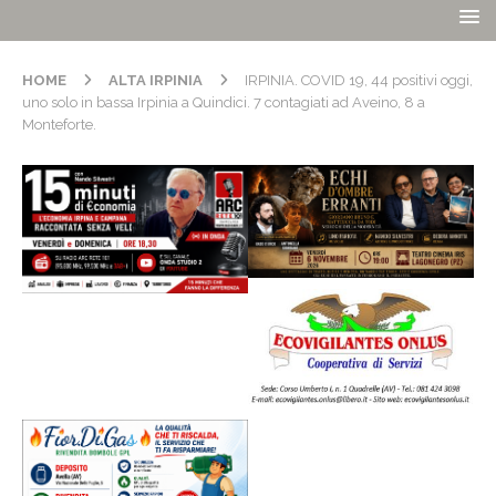
HOME
ALTA IRPINIA
IRPINIA. COVID 19, 44 positivi oggi,
uno solo in bassa Irpinia a Quindici. 7 contagiati ad Aveino, 8 a
Monteforte.