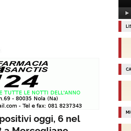
LI
CA
MI
ositivi oggi, 6 nel
8 a Mercogliano …