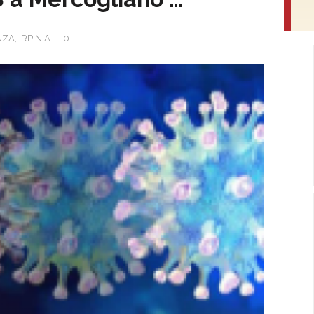
NZA
,
IRPINIA
0