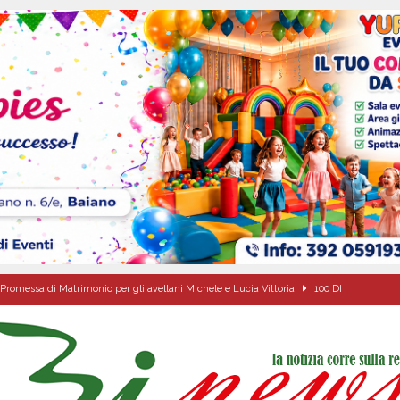
Promessa di Matrimonio per gli avellani Michele e Lucia Vittoria
100 DI
 sfida parte anche dall’Irpinia: nuovo incarico per Gerardo Gonnella