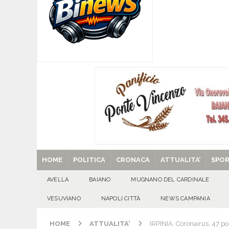
[ 07/08/2026 ]
Visciano celebra Padre Arturo D’
MANIFESTAZIONI
[ 07/08/2026 ]
MUGNANO DEL CARDINALE. L’Ipocr
usato – abbandonato – vandalizzato e destinato
[ 07/08/2026 ]
Emergenza cinghiali: nasce il 
[ 07/08/2026 ]
8 agosto, anniversario della tra
una cultura collettiva. Nessuna crescita econom
MANIFESTAZIONI
[ 29/08/2025 ]
SANT’Oggi. Venerdì 29 agosto la 
HOME
POLITICA
CRONACA
ATTUALITA’
SPO
AVELLA
BAIANO
MUGNANO DEL CARDINALE
VESUVIANO
NAPOLI CITTÀ
NEWS CAMPANIA
HOME
ATTUALITA'
IRPINIA. Coronairus, 47 po