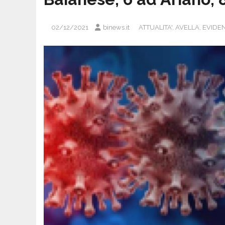
02/12/2021
binews.it
ATTUALITA'
,
AVELLA
,
EVIDE