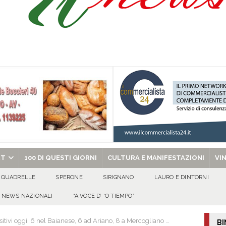
Onofrio: due giorni di fede nel ricordo del fondatore
CULTURA E
isia delle Apparenze e il Sociale Negato: il Caso del Centro Sociale mai
 al privato
EVIDENZA
Tavolo tecnico permanente della Regione Campania
EVIDENZA
gedia di Marcinelle. Pmi International: “La sicurezza sul lavoro deve diventare
ica può prescindere dalla tutela della vita umana”
CULTURA E
chiesa celebra il Martirio di san Giovanni Battista e santa Sabina
EVIDENZA
RT
100 DI QUESTI GIORNI
CULTURA E MANIFESTAZIONI
VI
QUADRELLE
SPERONE
SIRIGNANO
LAURO E DINTORNI
NEWS NAZIONALI
“A VOCE D’ ‘O TIEMPO”
sitivi oggi, 6 nel Baianese, 6 ad Ariano, 8 a Mercogliano …
BI