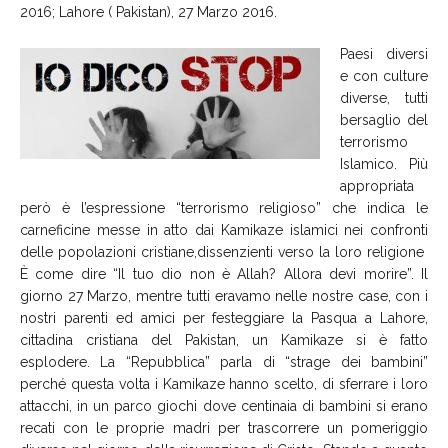
2016; Lahore ( Pakistan), 27 Marzo 2016.
Paesi diversi
e con culture
diverse, tutti
bersaglio del
terrorismo
Islamico. Più
appropriata
però è l’espressione “terrorismo religioso” che indica le
carneficine messe in atto dai Kamikaze islamici nei confronti
delle popolazioni cristiane,dissenzienti verso la loro religione
È come dire “Il tuo dio non è Allah? Allora devi morire”. Il
giorno 27 Marzo, mentre tutti eravamo nelle nostre case, con i
nostri parenti ed amici per festeggiare la Pasqua a Lahore,
cittadina cristiana del Pakistan, un Kamikaze si è fatto
esplodere. La “Repubblica” parla di “strage dei bambini”
perché questa volta i Kamikaze hanno scelto, di sferrare i loro
attacchi, in un parco giochi dove centinaia di bambini si erano
recati con le proprie madri per trascorrere un pomeriggio