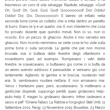
trasmesso un coro di urla selvagge. Ripetute, selvagge. «God!
Oh, God! Oh, God, God, God! Gooooooood! Dio! Oddio!
Oddio! Dio, Dio, Dioooooooo!» E l’aereo s’è infilato nella
seconda torre come un coltello che si infila dentro un panetto
di burro. Erano le 9 e un quarto, ora. E non chiedermi che cosa
ho provato durante quei quindici minuti. Non lo so, non lo
ricordo. Ero un pezzo di ghiaccio. Anche il mio cervello era
ghiaccio. Non ricordo nemmeno se certe cose le ho viste sulla
prima torre o sulla seconda. La gente che per non morire
bruciata viva si buttava dalle finestre degli ottantesimi o
novantesimi piani, ad esempio. Rompevano i vetri delle
finestre, le scavalcavano, si buttavano giù come ci si butta da
un aereo avendo addosso il paracadute, e venivano giù così
lentamente. Agitando le gambe e le braccia, nuotando nell’
aria. Sì, sembravano nuotare nell’aria. E non arrivavano mai.
Verso i trentesimi piani, però, acceleravano. Si mettevano a
gesticolar disperati, suppongo pentiti, quasi gridassero help-
aiuto-help. E magari lo gridavano davvero. Infine cadevano a
sasso e paf! “(Oriana Fallaci, La Rabbia e l’orgoglio) Stati Uniti, 11
Settembre 2001; Parigi, 13 Novembre 2015; Bruxelles, 23 Marzo