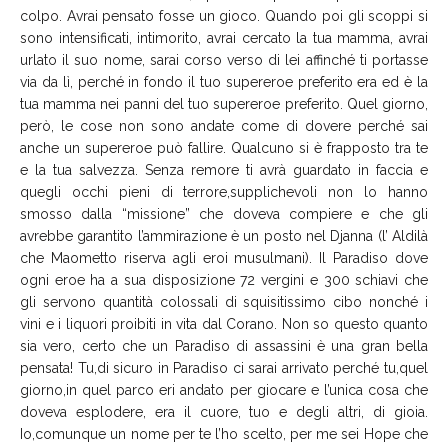
colpo. Avrai pensato fosse un gioco. Quando poi gli scoppi si
sono intensificati, intimorito, avrai cercato la tua mamma, avrai
urlato il suo nome, sarai corso verso di lei affinché ti portasse
via da lì, perché in fondo il tuo supereroe preferito era ed è la
tua mamma nei panni del tuo supereroe preferito. Quel giorno,
però, le cose non sono andate come di dovere perché sai
anche un supereroe può fallire. Qualcuno si è frapposto tra te
e la tua salvezza. Senza remore ti avrà guardato in faccia e
quegli occhi pieni di terrore,supplichevoli non lo hanno
smosso dalla “missione” che doveva compiere e che gli
avrebbe garantito l’ammirazione è un posto nel Djanna (l’ Aldilà
che Maometto riserva agli eroi musulmani). Il Paradiso dove
ogni eroe ha a sua disposizione 72 vergini e 300 schiavi che
gli servono quantità colossali di squisitissimo cibo nonché i
vini e i liquori proibiti in vita dal Corano. Non so questo quanto
sia vero, certo che un Paradiso di assassini è una gran bella
pensata! Tu,di sicuro in Paradiso ci sarai arrivato perché tu,quel
giorno,in quel parco eri andato per giocare e l’unica cosa che
doveva esplodere, era il cuore, tuo e degli altri, di gioia.
Io,comunque un nome per te l’ho scelto, per me sei Hope che