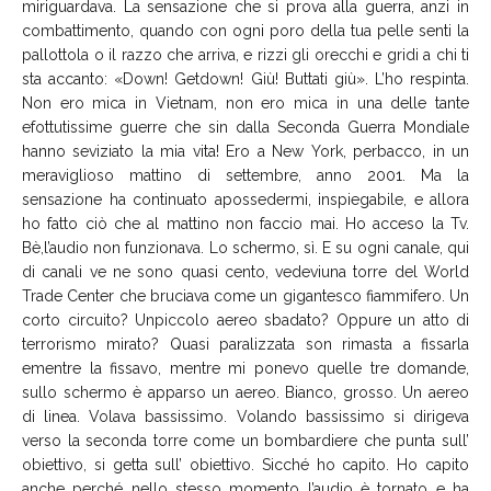
miriguardava. La sensazione che si prova alla guerra, anzi in
combattimento, quando con ogni poro della tua pelle senti la
pallottola o il razzo che arriva, e rizzi gli orecchi e gridi a chi ti
sta accanto: «Down! Getdown! Giù! Buttati giù». L’ho respinta.
Non ero mica in Vietnam, non ero mica in una delle tante
efottutissime guerre che sin dalla Seconda Guerra Mondiale
hanno seviziato la mia vita! Ero a New York, perbacco, in un
meraviglioso mattino di settembre, anno 2001. Ma la
sensazione ha continuato apossedermi, inspiegabile, e allora
ho fatto ciò che al mattino non faccio mai. Ho acceso la Tv.
Bè,l’audio non funzionava. Lo schermo, sì. E su ogni canale, qui
di canali ve ne sono quasi cento, vedeviuna torre del World
Trade Center che bruciava come un gigantesco fiammifero. Un
corto circuito? Unpiccolo aereo sbadato? Oppure un atto di
terrorismo mirato? Quasi paralizzata son rimasta a fissarla
ementre la fissavo, mentre mi ponevo quelle tre domande,
sullo schermo è apparso un aereo. Bianco, grosso. Un aereo
di linea. Volava bassissimo. Volando bassissimo si dirigeva
verso la seconda torre come un bombardiere che punta sull’
obiettivo, si getta sull’ obiettivo. Sicché ho capito. Ho capito
anche perché nello stesso momento l’audio è tornato e ha