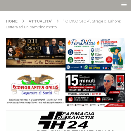
HOME
ATTUALITA'
“IO DICO STOP”. Strage di Lahore:
Lettera ad un bambino morto.