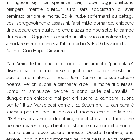
in inglese significa speranza. Sai, Hope, oggi qualcuno
piangerà, mentre qualcun altro sarà soddisfatto di aver
seminato terrore e morte. Ed è inutile soffermarsi su dettagli
così spregevolmente assassini, farsi mille domande, chiedere
di dialogare con qualcuno che piazza bombe sotto le gambe
di innocenti. Oggi è stato aperto un altro vuoto incolmabile, sta
a noi fare in modo che sia l’ultimo ed io SPERO davvero che sia
l’ultimo! Ciao Hope. Giovanna!
Cari Amici lettori, questo di oggi è un articolo “particolare”,
diverso dal solito ma, forse è quello per cui è richiesta una
sensibilità più intensa. Il poeta John Donne, nella suo celebre
poema “Per chi suona la campana” dice:” La morte di qualsiasi
uomo mi sminuisce, perché io sono parte dell’umanità. E
dunque non chiedere mai per chi suona la campana: suona
per te.” Il 27 Marzo,così come l’ 11 Settembre, la campana è
suonata per noi, per un pezzo di mondo che è andato via.
L’ISIS minaccia ancora di colpire, soprattutto asili e ludoteche
perché a parer loro,un bimbo cristiano è un albero che non da
frutti e quindi deve essere rimosso. Questo bambino, può
essere un figlio nostro,stroncato nel fiore della sua vita mentre