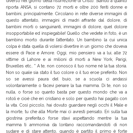
diverso nel giorno della risurrezione di Cristo. Stando a quanto
riporta ANSA, si contano 72 morti e oltre 200 feriti donne e
bambini, principalmente. Circolano in rete diverse immagini di
questo attentato, immagini di madri affrante dal dolore, di
bambini morti o sanguinanti, immagini di dolore, quel dolore
insopportabile ed inspiegabile! Quello che vedete in foto, è un
bambino morto durante l’attentato. Un bambino la cui unica
colpa è stata quella di volersi divertire in un giorno che doveva
essere di Pace e Amore. Oggi, mio pensiero va a lui, alle 72
vittime di Lahore e ai milioni di morti a New York, Parigi,
Bruxelles etc.. ” A te, non conosco il tuo nome né la tua storia.
Non so quale sia stato il tuo colore o il tuo eroe preferito. Non
so se avessi paura del buio, se a scuola ci andassi
volontariamente o facevi penare la tua mamma. Di te, non so
nulla, o forse so quanto basta per questo mondo che va a
rotoli e cioè che eri cristiano e solo per questo hai pagato con
la vita. Così piccolo, hai dovuto guardare negli occhi il Male e
la morte, tu che alla Morte mai ci avresti pensato. Eri sulla tua
giostrina preferita,o forse stavi aspettando mentre la tua
mamma ti ammoniva da lontano raccomandandoti di non
sudare e di stare attento, quando è partito il primo è forte