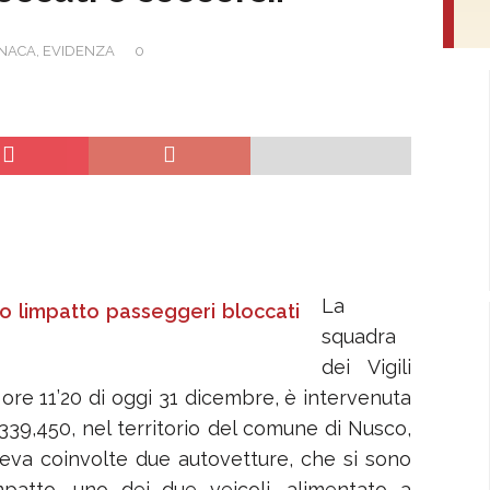
NACA
,
EVIDENZA
0
La
squadra
dei Vigili
 ore 11’20 di oggi 31 dicembre, è intervenuta
.339,450, nel territorio del comune di Nusco,
eva coinvolte due autovetture, che si sono
mpatto, uno dei due veicoli, alimentato a