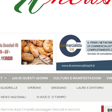
isia delle Apparenze e il Sociale Negato: il Caso del Centro Sociale mai
 al privato
EVIDENZA
Tavolo tecnico permanente della Regione Campania
EVIDENZA
gedia di Marcinelle. Pmi International: “La sicurezza sul lavoro deve diventare
ica può prescindere dalla tutela della vita umana”
CULTURA E
ome funzionano in Italia
CULTURA E MANIFESTAZIONI
chiesa celebra il Martirio di san Giovanni Battista e santa Sabina
EVIDENZA
RT
100 DI QUESTI GIORNI
CULTURA E MANIFESTAZIONI
VI
QUADRELLE
SPERONE
SIRIGNANO
LAURO E DINTORNI
NEWS NAZIONALI
“A VOCE D’ ‘O TIEMPO”
in fiamme dopo l’impatto passeggeri bloccati e soccorsi.
BI