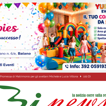
Promessa di Matrimonio per gli avellani Michele e Lucia Vittoria
100 DI
Onofrio: due giorni di fede nel ricordo del fondatore
CULTURA E