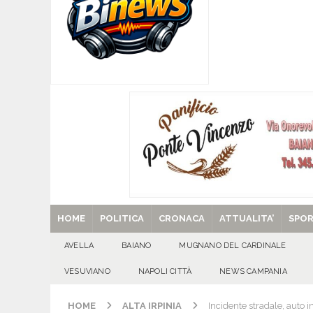
[ 07/08/2026 ]
MUGNANO DEL CARDINALE. L’Ipocr
usato – abbandonato – vandalizzato e destinato
[ 07/08/2026 ]
Emergenza cinghiali: nasce il 
[ 07/08/2026 ]
8 agosto, anniversario della tra
una cultura collettiva. Nessuna crescita econom
MANIFESTAZIONI
[ 07/08/2026 ]
Casino senza KYC: cosa sono e c
[ 29/08/2025 ]
SANT’Oggi. Venerdì 29 agosto la 
HOME
POLITICA
CRONACA
ATTUALITA’
SPO
AVELLA
BAIANO
MUGNANO DEL CARDINALE
VESUVIANO
NAPOLI CITTÀ
NEWS CAMPANIA
HOME
ALTA IRPINIA
Incidente stradale, auto 