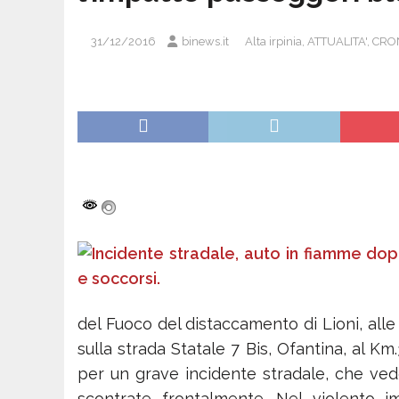
31/12/2016
binews.it
Alta irpinia
,
ATTUALITA'
,
CRO
del Fuoco del distaccamento di Lioni, alle
sulla strada Statale 7 Bis, Ofantina, al Km
per un grave incidente stradale, che ved
scontrate frontalmente. Nel violento i