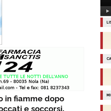
LI
CA
MI
to in fiamme dopo
occati e soccorsi.