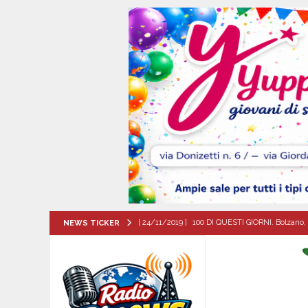
[ 24/11/2019 ]
100 DI QUESTI GIORNI. Bolzano, 
NEWS TICKER
QUESTI GIORNI
[ 07/08/2026 ]
Visciano celebra Padre Arturo D’
MANIFESTAZIONI