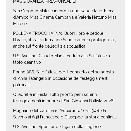
MAGGIORANZA IRRESPONSABILI”*
San Gregorio Matese incorona due Napoletane: Elena
d’Amico Miss Cinema Campania e Valeria Nettuno Miss
Matese
POLLENA TROCCHIA (NA). Buoni libro e cedole
librarie, al via le domande Scuole ancora protagoniste,
anche sul fronte dell’edilizia scolastica
U.S. Avellino. Claudio Manzi ceduto alla Scafatese a
titolo definitivo
Forino (AV): Sale l’attesa per il concerto del 10 agosto
di Anna Tatangelo in occasione dei festeggiamenti
patronali
Quadrelle in Festa: Tutto pronto per i solenni
festeggiamenti in onore di San Giovanni Battista 2026!
Mugnano del Cardinale, “Puparuolo” dal 1948: da
Saverio ai figli Francesco e Giuseppe, la storia continua
U.S. Avellino. Sponsor e kit gara della stagione