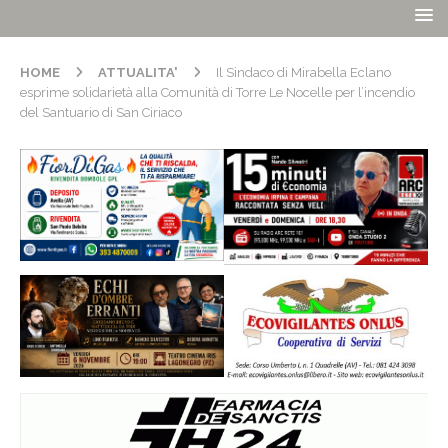
HOME
ATTUALITA'
Il Sindaco di Mirabella Eclano
esprime solidarietà alla Comunità di Torre Le Nocelle per l’incendio
del Santuario di San Ciriaco