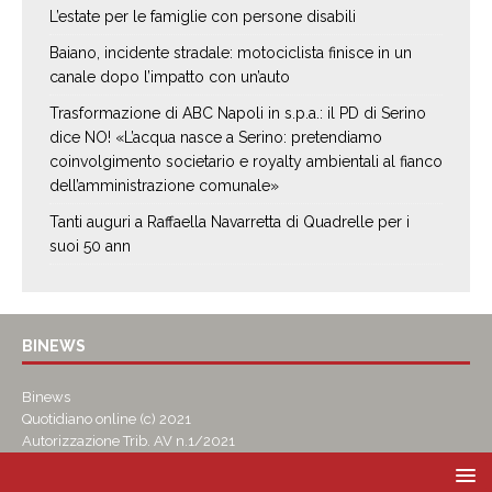
L’estate per le famiglie con persone disabili
Baiano, incidente stradale: motociclista finisce in un
canale dopo l’impatto con un’auto
Trasformazione di ABC Napoli in s.p.a.: il PD di Serino
dice NO! «L’acqua nasce a Serino: pretendiamo
coinvolgimento societario e royalty ambientali al fianco
dell’amministrazione comunale»
Tanti auguri a Raffaella Navarretta di Quadrelle per i
suoi 50 ann
BINEWS
Binews
Quotidiano online (c) 2021
Autorizzazione Trib. AV n.1/2021