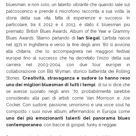
bluesman, e non solo, un talento vibrante che quando sale sul
palcoscenico e prende il microfono racconta, a sua volta, la
storia della sua vita, fatta di esperienze e successi. In
particolare, tra il 2012 e il 2013, è stato il bluesman più
premiato: British Blues Awards, Album of the Year e Grammy
Blues Awards. Stiamo parlando di
Ian Siegal
. L’artista nasce
nel 1971 in Inghilterra e verso la fine degli anni ’80 si avvicina
alla chitarra, che lo accompagnerà nei maggiori festival
europei fino al successo che ha decretato l’inizio della sua
carriera nel 2003-2004, con due tour europei in
collaborazione con Bill Wyman, storico batterista dei Rolling
Stones.
Creatività, stravaganza e sudore lo hanno reso
uno dei migliori bluesman di tutti i tempi
, di lui si dice che
se avesse suonato negli anni ’70, probabilmente sarebbe
considerato alla pari di artisti come Van Morrison e Joe
Cocker. Con sudore, passione, umorismo e una voce soul ha
composto i suoi nove album, affermandosi in Europa come
uno dei più emozionanti talenti del panorama blues
contemporaneo
, con tracce di gospel, funky e reggae.