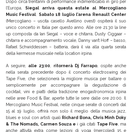
Dopo circa trent’anni di performance indimenticabili in giro per
l’Europa,
Siegal arriva questa estate al Mercogliano
Music Festival
.
Sabato 18 luglio l’arena Renault Center
(Mercogliano – uscita casello Avellino ovest) ospiterà il suo
unico concerto in Italia per questo anno. Alle ore 21:30 la line
up composta da Ian Siegal – voce e chitarra, Dusty Ciggaar –
chitarra e accompagnamento vocale, Danny van’t Hoff – basso,
Rafael Schwiddessen – batteria, darà il via alla quarta serata
della kermesse musicale nella location irpina.
A seguire,
alle 23:00
,
ritornerà Dj Farrapo
, ospite anche
nella serata precedente dopo il concerto electroswing dei
Tape Five, che selezionerà la migliore musica per ballare o
semplicemente per accompagnare la degustazione di
cocktail, vini e piatti della tradizione enogastronomica irpina
nelle aree Food & Bar, aperte tutte le sere dalle ore 20:00. Il
Mercogliano Music Festival, nelle cinque serate di concerti dal
15 al 19 luglio, offrirà non solo il meglio della musica jazz,
blues e soul con artisti quali
Richard Bona, Chris Minh Doky
&
The Nomads, Carmen Souza e
i già citati
Tape Five
, ma
anche attività extra come lezioni di yoga (mercoledì 15 e