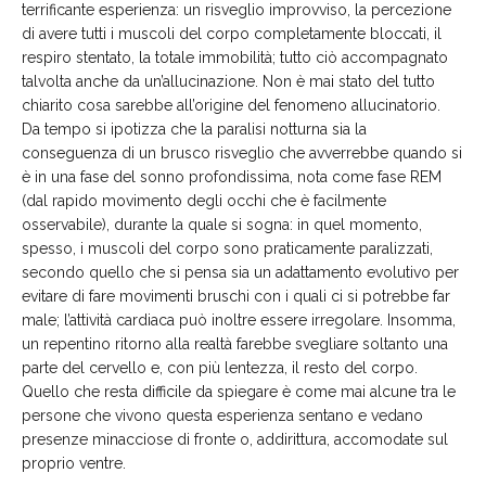
terrificante esperienza: un risveglio improvviso, la percezione
di avere tutti i muscoli del corpo completamente bloccati, il
respiro stentato, la totale immobilità; tutto ciò accompagnato
talvolta anche da un’allucinazione. Non è mai stato del tutto
chiarito cosa sarebbe all’origine del fenomeno allucinatorio.
Da tempo si ipotizza che la paralisi notturna sia la
conseguenza di un brusco risveglio che avverrebbe quando si
è in una fase del sonno profondissima, nota come fase REM
(dal rapido movimento degli occhi che è facilmente
osservabile), durante la quale si sogna: in quel momento,
spesso, i muscoli del corpo sono praticamente paralizzati,
secondo quello che si pensa sia un adattamento evolutivo per
evitare di fare movimenti bruschi con i quali ci si potrebbe far
male; l’attività cardiaca può inoltre essere irregolare. Insomma,
un repentino ritorno alla realtà farebbe svegliare soltanto una
parte del cervello e, con più lentezza, il resto del corpo.
Quello che resta difficile da spiegare è come mai alcune tra le
persone che vivono questa esperienza sentano e vedano
presenze minacciose di fronte o, addirittura, accomodate sul
proprio ventre.