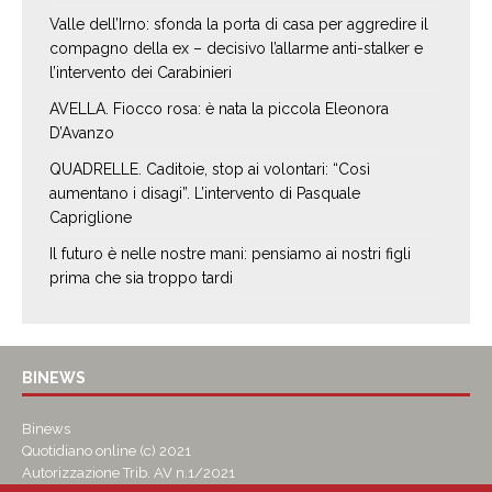
Valle dell’Irno: sfonda la porta di casa per aggredire il
compagno della ex – decisivo l’allarme anti-stalker e
l’intervento dei Carabinieri
AVELLA. Fiocco rosa: è nata la piccola Eleonora
D’Avanzo
QUADRELLE. Caditoie, stop ai volontari: “Così
aumentano i disagi”. L’intervento di Pasquale
Capriglione
Il futuro è nelle nostre mani: pensiamo ai nostri figli
prima che sia troppo tardi
BINEWS
Binews
Quotidiano online (c) 2021
Autorizzazione Trib. AV n.1/2021