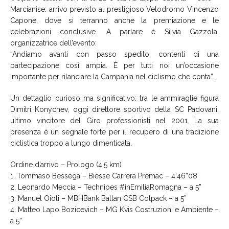
Marcianise: arrivo previsto al prestigioso Velodromo Vincenzo
Capone, dove si terranno anche la premiazione e le
celebrazioni conclusive. A parlare è Silvia Gazzola,
organizzatrice dell’evento:
“Andiamo avanti con passo spedito, contenti di una
partecipazione così ampia. È per tutti noi un’occasione
importante per rilanciare la Campania nel ciclismo che conta”.
Un dettaglio curioso ma significativo: tra le ammiraglie figura
Dimitri Konychev, oggi direttore sportivo della SC Padovani,
ultimo vincitore del Giro professionisti nel 2001. La sua
presenza è un segnale forte per il recupero di una tradizione
ciclistica troppo a lungo dimenticata.
Ordine d’arrivo – Prologo (4,5 km)
1. Tommaso Bessega – Biesse Carrera Premac – 4’46”08
2. Leonardo Meccia – Technipes #inEmiliaRomagna – a 5”
3. Manuel Oioli – MBHBank Ballan CSB Colpack – a 5”
4. Matteo Lapo Bozicevich – MG Kvis Costruzioni e Ambiente –
a 5”