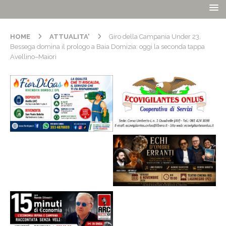
HOME
ATTUALITA'
Giro della Campania Under 23,
Bessega domina il prologo a Baia Domizia: oggi la seconda tappa
Avellino–Maiori