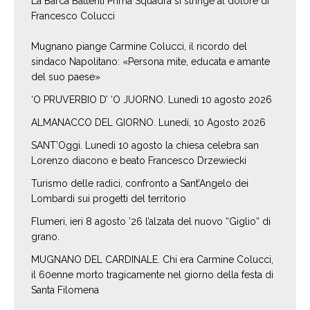
La Barca Battenti Prima Squadra si stringe al dolore di
Francesco Colucci
Mugnano piange Carmine Colucci, il ricordo del
sindaco Napolitano: «Persona mite, educata e amante
del suo paese»
‘O PRUVERBIO D’ ‘O JUORNO. Lunedì 10 agosto 2026
ALMANACCO DEL GIORNO. Lunedí, 10 Agosto 2026
SANT’Oggi. Lunedì 10 agosto la chiesa celebra san
Lorenzo diacono e beato Francesco Drzewiecki
Turismo delle radici, confronto a Sant’Angelo dei
Lombardi sui progetti del territorio
Flumeri, ieri 8 agosto ’26 l’alzata del nuovo “Giglio“ di
grano.
MUGNANO DEL CARDINALE. Chi era Carmine Colucci,
il 60enne morto tragicamente nel giorno della festa di
Santa Filomena