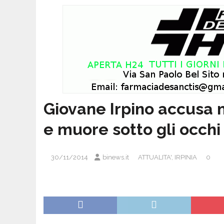
Giovane Irpino accusa 
e muore sotto gli occhi d
30/11/2014
binews.it
ATTUALITA'
,
IRPINIA
0