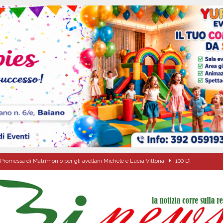
Promessa di Matrimonio per gli avellani Michele e Lucia Vittoria
100 DI
 per i solenni festeggiamenti in onore di San Giovanni Battista 2026!