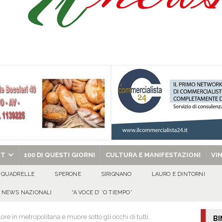
o” dal 1948: da Saverio ai figli Francesco e Giuseppe, la storia continua
ra della stagione 2026/27
ATTUALITA'
di Antonio Napolitano
AVELLA
alle agenzie funebri. Due attività chiuse e tre persone denunciate
CRONACA
chiesa celebra il Martirio di san Giovanni Battista e santa Sabina
EVIDENZA
RT
100 DI QUESTI GIORNI
CULTURA E MANIFESTAZIONI
VI
QUADRELLE
SPERONE
SIRIGNANO
LAURO E DINTORNI
NEWS NAZIONALI
“A VOCE D’ ‘O TIEMPO”
re in metropolitana e muore sotto gli occhi di tutti.
BI