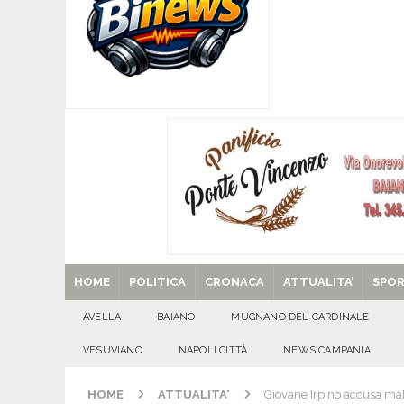
[ 08/08/2026 ]
Mugnano del Cardinale, “Puparuol
ATTUALITA'
[ 08/08/2026 ]
U.S. Avellino. Sponsor e kit ga
[ 08/08/2026 ]
Avella: lutto per la scomparsa 
[ 08/08/2026 ]
Nola. Controlli dei carabinieri 
[ 29/08/2025 ]
SANT’Oggi. Venerdì 29 agosto la 
HOME
POLITICA
CRONACA
ATTUALITA’
SPO
AVELLA
BAIANO
MUGNANO DEL CARDINALE
VESUVIANO
NAPOLI CITTÀ
NEWS CAMPANIA
HOME
ATTUALITA'
Giovane Irpino accusa malo