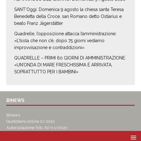
SANT’Oggi. Domenica 9 agosto la chiesa santa Teresa
Benedetta della Croce, san Romano detto Ostiarius e
beato Franz Jägerstätter
Quadrelle, l’opposizione attacca l’amministrazione:
«L’Isola che non c’è, dopo 75 giorni vediamo
improvvisazione e contraddizioni»
QUADRELLE – PRIMI 60 GIORNI DI AMMINISTRAZIONE:
«UN’ONDA DI MARE FRESCHISSIMA È ARRIVATA,
SOPRATTUTTO PER I BAMBINI»
BINEWS
Binews
Quotidiano online (c) 2021
Autorizzazione Trib. AV n.1/2021