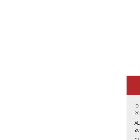
‘O
20
AL
20