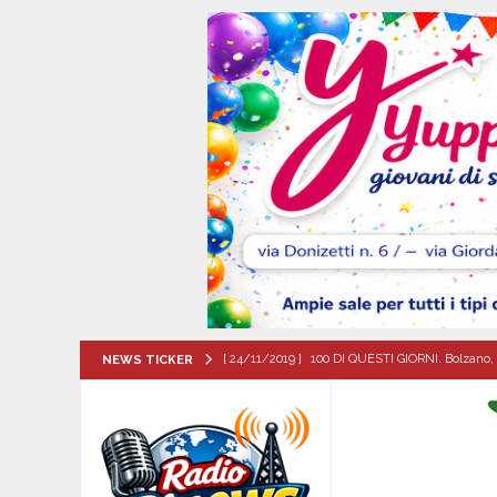
[ 24/11/2019 ]
100 DI QUESTI GIORNI. Bolzano, 
NEWS TICKER
QUESTI GIORNI
[ 06/08/2026 ]
‘O PRUVERBIO D’ ‘O JUORNO. Gi
[ 06/08/2026 ]
ALMANACCO DEL GIORNO. Giove