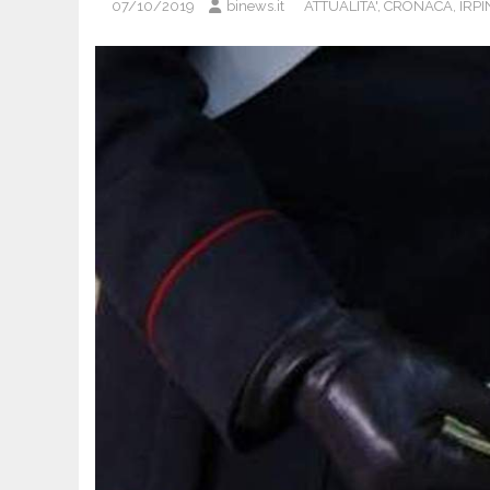
07/10/2019
binews.it
ATTUALITA'
,
CRONACA
,
IRPI