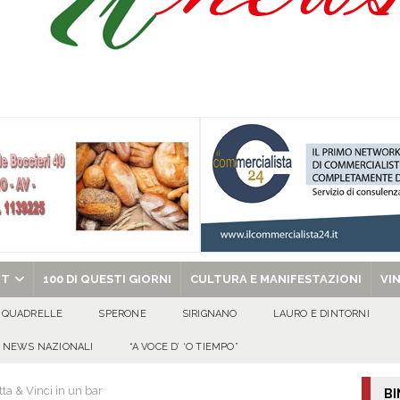
celebra la Trasfigurazione del Signore e sant’Ormisda
EVIDENZA
ale si chiude con una serata di emozioni e il primo campeggio nel Convento di
 riporta i granata in Promozione
ATTUALITA'
chiesa celebra il Martirio di san Giovanni Battista e santa Sabina
EVIDENZA
RT
100 DI QUESTI GIORNI
CULTURA E MANIFESTAZIONI
VI
QUADRELLE
SPERONE
SIRIGNANO
LAURO E DINTORNI
NEWS NAZIONALI
“A VOCE D’ ‘O TIEMPO”
ta & Vinci in un bar
BI