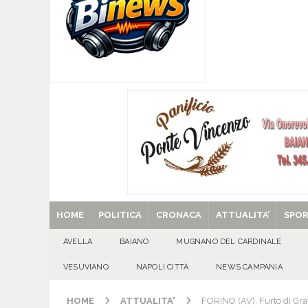
[ 06/08/2026 ]
SANT’Oggi. Giovedì 6 agosto si 
[ 05/08/2026 ]
Taurano, il Centro Estivo Comun
San Giovanni del Palco
ATTUALITA'
[ 05/08/2026 ]
Baiano, rieccoti! Il ripescaggio
[ 29/08/2025 ]
SANT’Oggi. Venerdì 29 agosto la 
HOME
POLITICA
CRONACA
ATTUALITA’
SPO
AVELLA
BAIANO
MUGNANO DEL CARDINALE
VESUVIANO
NAPOLI CITTÀ
NEWS CAMPANIA
HOME
ATTUALITA'
FORINO (AV). Furto di Grat