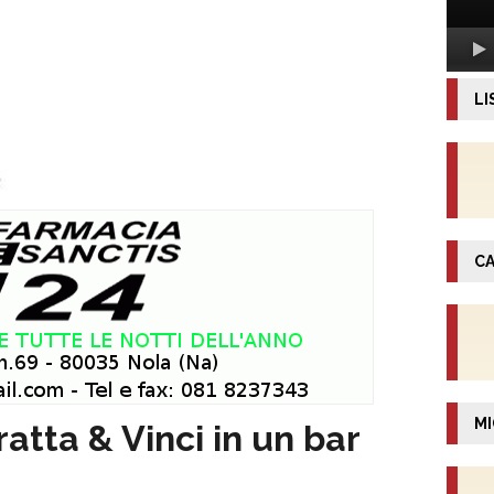
LI
CA
MI
atta & Vinci in un bar