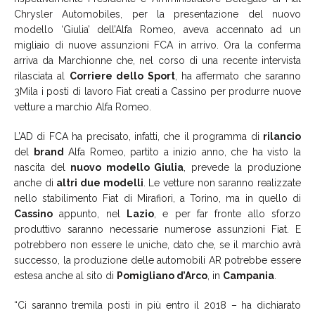
Chrysler Automobiles, per la presentazione del nuovo
modello ‘Giulia’ dell’Alfa Romeo, aveva accennato ad un
migliaio di nuove assunzioni FCA in arrivo. Ora la conferma
arriva da Marchionne che, nel corso di una recente intervista
rilasciata al
Corriere dello Sport
, ha affermato che saranno
3Mila i posti di lavoro Fiat creati a Cassino per produrre nuove
vetture a marchio Alfa Romeo.
L’AD di FCA ha precisato, infatti, che il programma di
rilancio
del
brand
Alfa Romeo, partito a inizio anno, che ha visto la
nascita del
nuovo modello Giulia
, prevede la produzione
anche di
altri due modelli
. Le vetture non saranno realizzate
nello stabilimento Fiat di Mirafiori, a Torino, ma in quello di
Cassino
appunto, nel
Lazio
, e per far fronte allo sforzo
produttivo saranno necessarie numerose assunzioni Fiat. E
potrebbero non essere le uniche, dato che, se il marchio avrà
successo, la produzione delle automobili AR potrebbe essere
estesa anche al sito di
Pomigliano d’Arco
, in
Campania
.
“Ci saranno tremila posti in più entro il 2018 – ha dichiarato