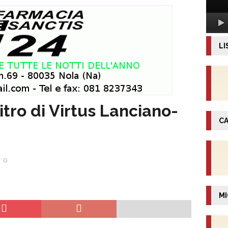
LI
bitro di Virtus Lanciano-
CA
0
MI