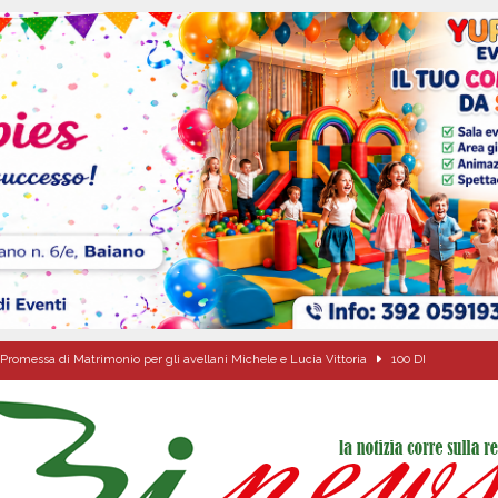
Promessa di Matrimonio per gli avellani Michele e Lucia Vittoria
100 DI
via la seconda edizione della rassegna diretta da Antonio Onorato
ALTA