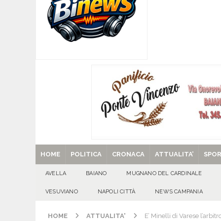
[ 06/08/2026 ]
Torna l’Aquilonia Jazz Fest: al 
[ 06/08/2026 ]
Valle dell’Irno: sfonda la porta 
l’intervento dei Carabinieri
CRONACA
[ 06/08/2026 ]
AVELLA. Fiocco rosa: è nata la 
[ 06/08/2026 ]
QUADRELLE. Caditoie, stop ai vo
EVIDENZA
[ 29/08/2025 ]
SANT’Oggi. Venerdì 29 agosto la 
HOME
POLITICA
CRONACA
ATTUALITA’
SPO
AVELLA
BAIANO
MUGNANO DEL CARDINALE
VESUVIANO
NAPOLI CITTÀ
NEWS CAMPANIA
HOME
ATTUALITA'
E’ Minelli di Varese l’arbit