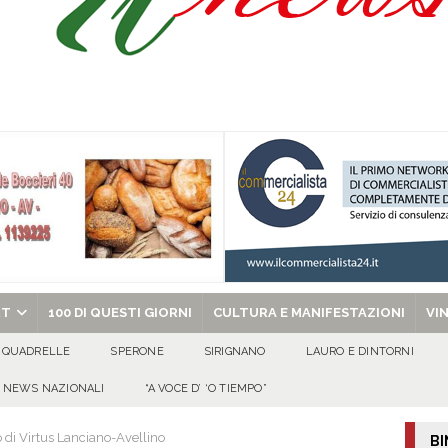
via la seconda edizione della rassegna diretta da Antonio Onorato
EVIDENZA
di casa per aggredire il compagno della ex – decisivo l’allarme anti-stalker e
piccola Eleonora D’Avanzo
100 DI QUESTI GIORNI
lontari: “Così aumentano i disagi”. L’intervento di Pasquale Capriglione
chiesa celebra il Martirio di san Giovanni Battista e santa Sabina
EVIDENZA
RT
100 DI QUESTI GIORNI
CULTURA E MANIFESTAZIONI
VI
QUADRELLE
SPERONE
SIRIGNANO
LAURO E DINTORNI
NEWS NAZIONALI
“A VOCE D’ ‘O TIEMPO”
ro di Virtus Lanciano-Avellino
BI