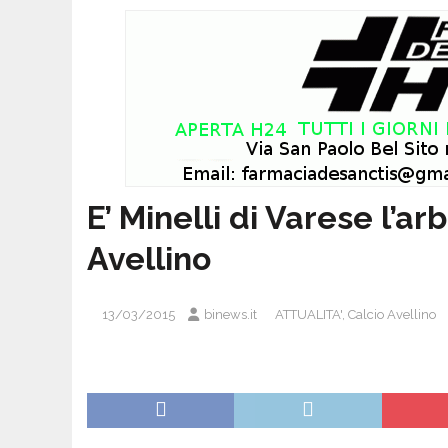
E’ Minelli di Varese l’ar
Avellino
13/03/2015
binews.it
ATTUALITA'
,
Calcio Avellino