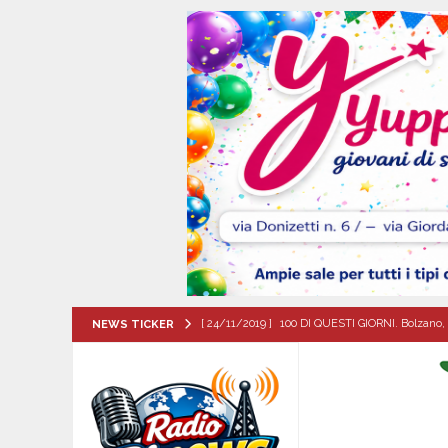
[ 24/11/2019 ]
100 DI QUESTI GIORNI. Bolzano, 
NEWS TICKER
QUESTI GIORNI
[ 06/08/2026 ]
Torna l’Aquilonia Jazz Fest: al 
IRPINIA