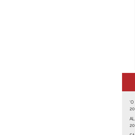
‘O
20
AL
20