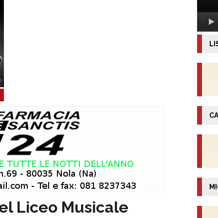
LI
CA
MI
el Liceo Musicale