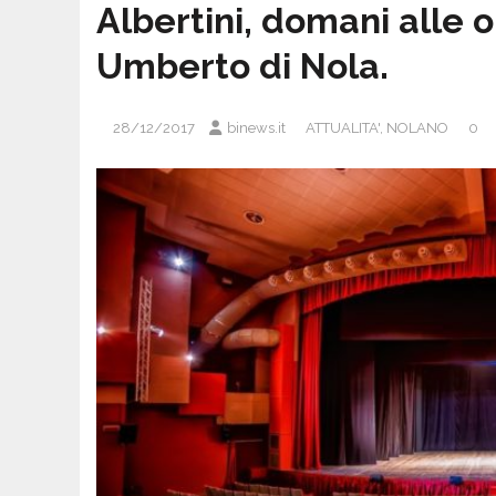
Albertini, domani alle o
Umberto di Nola.
28/12/2017
binews.it
ATTUALITA'
,
NOLANO
0