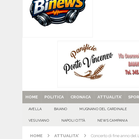
[ 06/08/2026 ]
SANT’Oggi. Giovedì 6 agosto si 
[ 05/08/2026 ]
Taurano, il Centro Estivo Comun
San Giovanni del Palco
ATTUALITA'
[ 05/08/2026 ]
Baiano, rieccoti! Il ripescaggio
[ 29/08/2025 ]
SANT’Oggi. Venerdì 29 agosto la 
HOME
POLITICA
CRONACA
ATTUALITA’
SPO
AVELLA
BAIANO
MUGNANO DEL CARDINALE
VESUVIANO
NAPOLI CITTÀ
NEWS CAMPANIA
HOME
ATTUALITA'
Concerto di fine anno del 