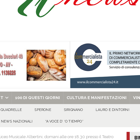
celebra la Trasfigurazione del Signore e sant’Ormisda
EVIDENZA
ale si chiude con una serata di emozioni e il primo campeggio nel Convento di
 riporta i granata in Promozione
ATTUALITA'
chiesa celebra il Martirio di san Giovanni Battista e santa Sabina
EVIDENZA
RT
100 DI QUESTI GIORNI
CULTURA E MANIFESTAZIONI
VI
QUADRELLE
SPERONE
SIRIGNANO
LAURO E DINTORNI
NEWS NAZIONALI
“A VOCE D’ ‘O TIEMPO”
Liceo Musicale Albertini, domani alle ore 18.30 presso il Teatro
BI