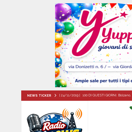
[ 24/11/2019 ]
100 DI QUESTI GIORNI. Bolzano, 
NEWS TICKER
QUESTI GIORNI
[ 06/08/2026 ]
‘O PRUVERBIO D’ ‘O JUORNO. Gi
[ 06/08/2026 ]
ALMANACCO DEL GIORNO. Giove