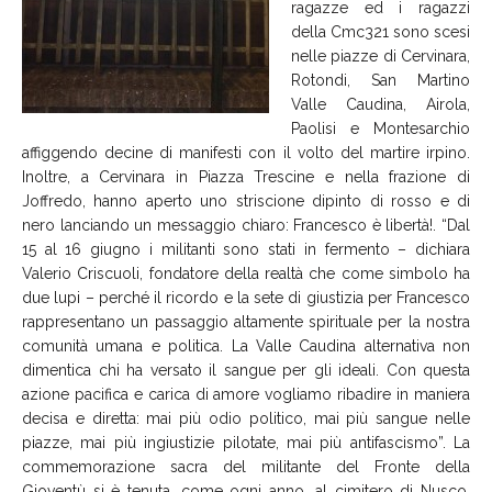
ragazze ed i ragazzi
della Cmc321 sono scesi
nelle piazze di Cervinara,
Rotondi, San Martino
Valle Caudina, Airola,
Paolisi e Montesarchio
affiggendo decine di manifesti con il volto del martire irpino.
Inoltre, a Cervinara in Piazza Trescine e nella frazione di
Joffredo, hanno aperto uno striscione dipinto di rosso e di
nero lanciando un messaggio chiaro: Francesco è libertà!. “Dal
15 al 16 giugno i militanti sono stati in fermento – dichiara
Valerio Criscuoli, fondatore della realtà che come simbolo ha
due lupi – perché il ricordo e la sete di giustizia per Francesco
rappresentano un passaggio altamente spirituale per la nostra
comunità umana e politica. La Valle Caudina alternativa non
dimentica chi ha versato il sangue per gli ideali. Con questa
azione pacifica e carica di amore vogliamo ribadire in maniera
decisa e diretta: mai più odio politico, mai più sangue nelle
piazze, mai più ingiustizie pilotate, mai più antifascismo”. La
commemorazione sacra del militante del Fronte della
Gioventù si è tenuta, come ogni anno, al cimitero di Nusco,