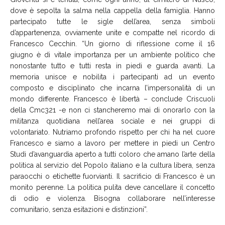
dove è sepolta la salma nella cappella della famiglia. Hanno
partecipato tutte le sigle dell’area, senza simboli
d’appartenenza, ovviamente unite e compatte nel ricordo di
Francesco Cecchin. “Un giorno di riflessione come il 16
giugno è di vitale importanza per un ambiente politico che
nonostante tutto e tutti resta in piedi e guarda avanti. La
memoria unisce e nobilita i partecipanti ad un evento
composto e disciplinato che incarna l’impersonalità di un
mondo differente. Francesco è libertà – conclude Criscuoli
della Cmc321 -e non ci stancheremo mai di onorarlo con la
militanza quotidiana nell’area sociale e nei gruppi di
volontariato. Nutriamo profondo rispetto per chi ha nel cuore
Francesco e siamo a lavoro per mettere in piedi un Centro
Studi d’avanguardia aperto a tutti coloro che amano l’arte della
politica al servizio del Popolo italiano e la cultura libera, senza
paraocchi o etichette fuorvianti. Il sacrificio di Francesco è un
monito perenne. La politica pulita deve cancellare il concetto
di odio e violenza. Bisogna collaborare nell’interesse
comunitario, senza esitazioni e distinzioni”.