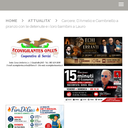
HOME
ATTUALITA'
Carcere, D’Amelio e Ciambriello a
pranzo con le detenute e i loro bambini a Lauro