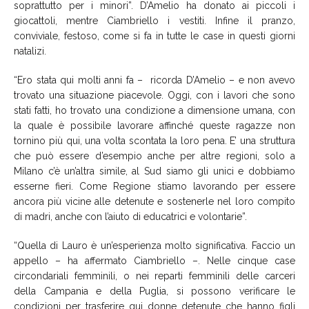
soprattutto per i minori”. D’Amelio ha donato ai piccoli i
giocattoli, mentre Ciambriello i vestiti. Infine il pranzo,
conviviale, festoso, come si fa in tutte le case in questi giorni
natalizi.
“Ero stata qui molti anni fa – ricorda D’Amelio – e non avevo
trovato una situazione piacevole. Oggi, con i lavori che sono
stati fatti, ho trovato una condizione a dimensione umana, con
la quale è possibile lavorare affinché queste ragazze non
tornino più qui, una volta scontata la loro pena. E’ una struttura
che può essere d’esempio anche per altre regioni, solo a
Milano c’è un’altra simile, al Sud siamo gli unici e dobbiamo
esserne fieri. Come Regione stiamo lavorando per essere
ancora più vicine alle detenute e sostenerle nel loro compito
di madri, anche con l’aiuto di educatrici e volontarie”.
“Quella di Lauro è un’esperienza molto significativa. Faccio un
appello – ha affermato Ciambriello –. Nelle cinque case
circondariali femminili, o nei reparti femminili delle carceri
della Campania e della Puglia, si possono verificare le
condizioni per trasferire qui donne detenute che hanno figli