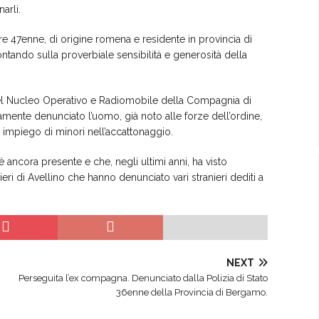
arli.
 47enne, di origine romena e residente in provincia di
ntando sulla proverbiale sensibilità e generosità della
del Nucleo Operativo e Radiomobile della Compagnia di
amente denunciato l’uomo, già noto alle forze dell’ordine,
i impiego di minori nell’accattonaggio.
ancora presente e che, negli ultimi anni, ha visto
eri di Avellino che hanno denunciato vari stranieri dediti a
NEXT
Perseguita l’ex compagna. Denunciato dalla Polizia di Stato
36enne della Provincia di Bergamo.