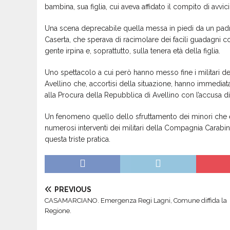
bambina, sua figlia, cui aveva affidato il compito di avvicin
Una scena deprecabile quella messa in piedi da un padre
Caserta, che sperava di racimolare dei facili guadagni co
gente irpina e, soprattutto, sulla tenera età della figlia.
Uno spettacolo a cui però hanno messo fine i militari 
Avellino che, accortisi della situazione, hanno immediat
alla Procura della Repubblica di Avellino con l’accusa d
Un fenomeno quello dello sfruttamento dei minori che è 
numerosi interventi dei militari della Compagnia Carabini
questa triste pratica.
PREVIOUS
CASAMARCIANO. Emergenza Regi Lagni, Comune diffida la
Regione.