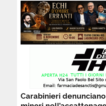
Carabinieri denunciano
minori nell’accattonagg