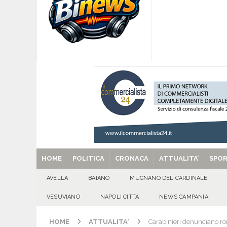
[ 09/08/2026 ]
Tanti auguri a Raffaella Barretta
[ 09/08/2026 ]
‘O PRUVERBIO D’ ‘O JUORNO. D
[ 09/08/2026 ]
Mugnano – I 60 anni di Bernard
[ 09/08/2026 ]
ALMANACCO DEL GIORNO. Dome
[ 29/08/2025 ]
SANT’Oggi. Venerdì 29 agosto la 
HOME
POLITICA
CRONACA
ATTUALITA’
SPO
AVELLA
BAIANO
MUGNANO DEL CARDINALE
VESUVIANO
NAPOLI CITTÀ
NEWS CAMPANIA
HOME
ATTUALITA'
Carabinieri denunciano ro