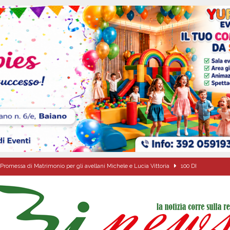
Promessa di Matrimonio per gli avellani Michele e Lucia Vittoria
100 DI
 s.p.a.: il PD di Serino dice NO! «L’acqua nasce a Serino: pretendiamo
 al fianco dell’amministrazione comunale»
EVIDENZA