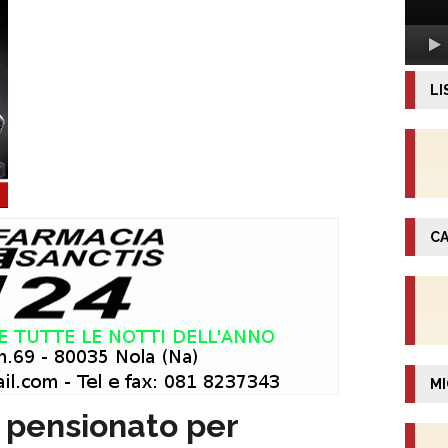
LI
CA
MI
 pensionato per