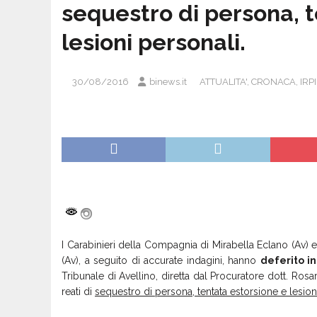
sequestro di persona, t
lesioni personali.
30/08/2016
binews.it
ATTUALITA'
,
CRONACA
,
IRP
I Carabinieri della Compagnia di Mirabella Eclano (Av) ed
(Av), a seguito di accurate indagini, hanno
deferito in
Tribunale di Avellino, diretta dal Procuratore dott. Ro
reati di
sequestro di persona, tentata estorsione e lesion