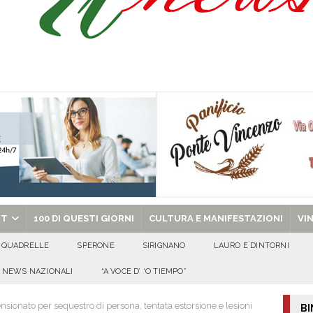
l congresso in Campania: obiettivo consolidare la crescita e preparare le prossime
tello Lancellotti tornerà ad ardere nella notte del 30 agosto
ATTUALITA'
casa un uomo e una donna: aperta un’indagine
ATTUALITA'
a di energia elettrica – i Carabinieri denunciano un 65enne
EVIDENZA
chiesa celebra il Martirio di san Giovanni Battista e santa Sabina
EVIDENZA
RT
100 DI QUESTI GIORNI
CULTURA E MANIFESTAZIONI
VI
QUADRELLE
SPERONE
SIRIGNANO
LAURO E DINTORNI
NEWS NAZIONALI
“A VOCE D’ ‘O TIEMPO”
sionato per sequestro di persona, tentata estorsione e lesioni
BI