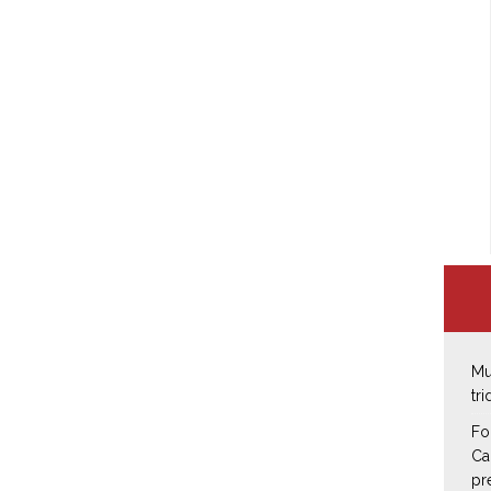
Mu
tr
Fo
Ca
pr