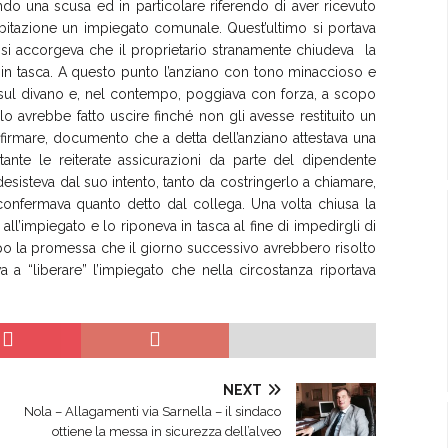
ando una scusa ed in particolare riferendo di aver ricevuto
bitazione un impiegato comunale. Quest’ultimo si portava
si accorgeva che il proprietario stranamente chiudeva la
a in tasca. A questo punto l’anziano con tono minaccioso e
e sul divano e, nel contempo, poggiava con forza, a scopo
lo avrebbe fatto uscire finché non gli avesse restituito un
firmare, documento che a detta dell’anziano attestava una
tante le reiterate assicurazioni da parte del dipendente
desisteva dal suo intento, tanto da costringerlo a chiamare,
 confermava quanto detto dal collega. Una volta chiusa la
all’impiegato e lo riponeva in tasca al fine di impedirgli di
po la promessa che il giorno successivo avrebbero risolto
 a “liberare” l’impiegato che nella circostanza riportava
NEXT
Nola – Allagamenti via Sarnella – il sindaco
ottiene la messa in sicurezza dell’alveo