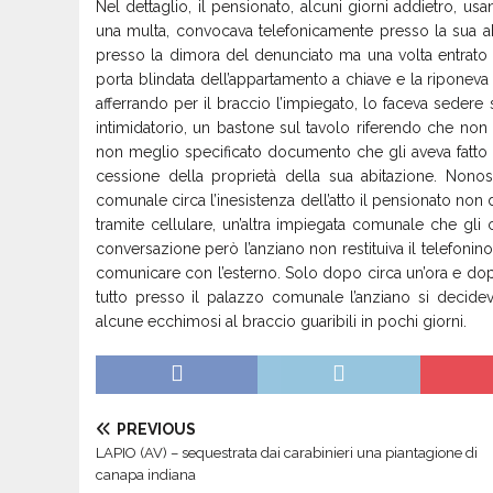
Nel dettaglio, il pensionato, alcuni giorni addietro, us
una multa, convocava telefonicamente presso la sua a
presso la dimora del denunciato ma una volta entrato 
porta blindata dell’appartamento a chiave e la riponev
afferrando per il braccio l’impiegato, lo faceva seder
intimidatorio, un bastone sul tavolo riferendo che non 
non meglio specificato documento che gli aveva fatto 
cessione della proprietà della sua abitazione. Nonos
comunale circa l’inesistenza dell’atto il pensionato non 
tramite cellulare, un’altra impiegata comunale che gli
conversazione però l’anziano non restituiva il telefonino 
comunicare con l’esterno. Solo dopo circa un’ora e do
tutto presso il palazzo comunale l’anziano si decideva
alcune ecchimosi al braccio guaribili in pochi giorni.
PREVIOUS
LAPIO (AV) – sequestrata dai carabinieri una piantagione di
canapa indiana