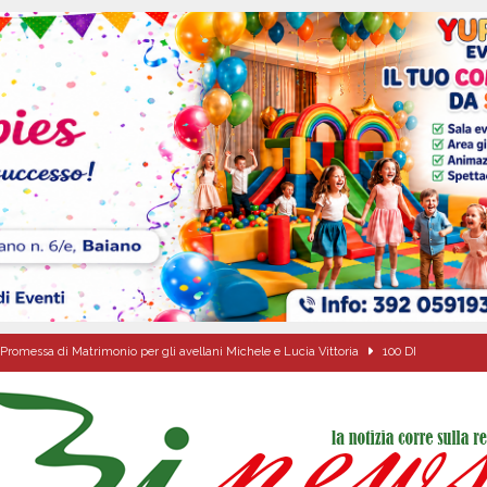
Promessa di Matrimonio per gli avellani Michele e Lucia Vittoria
100 DI
o della fede: il triduo di Santa Filomena tra le strade del paese