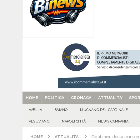
[ 07/08/2026 ]
Forza Italia apre la stagione de
sfide
ATTUALITA'
[ 07/08/2026 ]
Lauro riaccende la storia: il Cas
[ 07/08/2026 ]
Portici, trovati senza vita in 
[ 07/08/2026 ]
Montoro (AV): Ruba circa 130mil
[ 29/08/2025 ]
SANT’Oggi. Venerdì 29 agosto la 
HOME
POLITICA
CRONACA
ATTUALITA’
SPO
AVELLA
BAIANO
MUGNANO DEL CARDINALE
VESUVIANO
NAPOLI CITTÀ
NEWS CAMPANIA
HOME
ATTUALITA'
Carabinieri denunciano pen