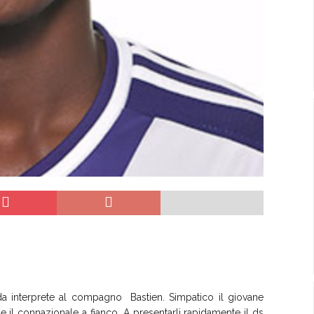
 da interprete al compagno Bastien. Simpatico il giovane
ti e il connazionale a fianco. A presentarli rapidamente il ds