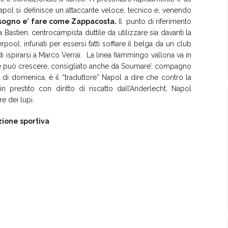
Napol si definisce un attaccante veloce, tecnico e, venendo
sogno
e’
fare come Zappacosta.
Il punto di riferimento
Bastien, centrocampista duttile da utilizzare sia davanti la
pool, infuriati per essersi fatti soffiare il belga da un club
i ispirarsi a Marco Verrai. La linea fiammingo vallona va in
uale può crescere, consigliato anche da Soumare’, compagno
y di domenica, è il “traduttore” Napol a dire che contro la
n prestito con diritto di riscatto dall’Anderlecht, Napol
re dei lupi.
ione sportiva