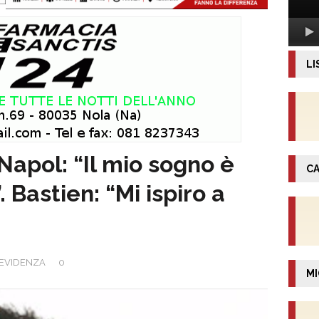
LI
apol: “Il mio sogno è
CA
Bastien: “Mi ispiro a
EVIDENZA
0
MI