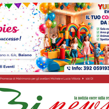
Promessa di Matrimonio per gli avellani Michele e Lucia Vittoria
100 DI
Onofrio: due giorni di fede nel ricordo del fondatore
CULTURA E