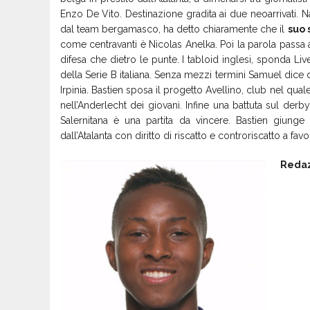
Enzo De Vito. Destinazione gradita ai due neoarrivati. 
dal team bergamasco, ha detto chiaramente che il
suo 
come centravanti è Nicolas Anelka. Poi la parola passa a 
difesa che dietro le punte. I tabloid inglesi, sponda Liver
della Serie B italiana. Senza mezzi termini Samuel dice d
Irpinia. Bastien sposa il progetto Avellino, club nel q
nell’Anderlecht dei giovani. Infine una battuta sul derb
Salernitana è una partita da vincere. Bastien giunge i
dall’Atalanta con diritto di riscatto e controriscatto a favo
Redaz