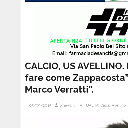
CALCIO, US AVELLINO. N
fare come Zappacosta”. 
Marco Verratti”.
03/09/2015
binews.it
ATTUALITA'
,
Calcio Avellino
,