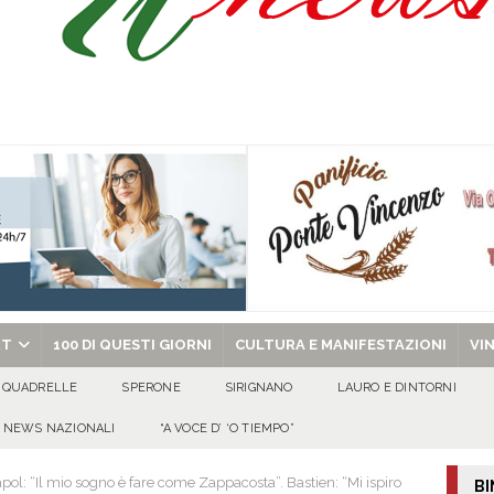
isia delle Apparenze e il Sociale Negato: il Caso del Centro Sociale mai
 al privato
EVIDENZA
Tavolo tecnico permanente della Regione Campania
EVIDENZA
gedia di Marcinelle. Pmi International: “La sicurezza sul lavoro deve diventare
ica può prescindere dalla tutela della vita umana”
CULTURA E
ome funzionano in Italia
CULTURA E MANIFESTAZIONI
chiesa celebra il Martirio di san Giovanni Battista e santa Sabina
EVIDENZA
RT
100 DI QUESTI GIORNI
CULTURA E MANIFESTAZIONI
VI
QUADRELLE
SPERONE
SIRIGNANO
LAURO E DINTORNI
NEWS NAZIONALI
“A VOCE D’ ‘O TIEMPO”
l: “Il mio sogno è fare come Zappacosta”. Bastien: “Mi ispiro
BI