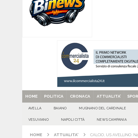
[ 07/08/2026 ]
MUGNANO DEL CARDINALE. L’Ipocr
usato – abbandonato – vandalizzato e destinato
[ 07/08/2026 ]
Emergenza cinghiali: nasce il 
[ 07/08/2026 ]
8 agosto, anniversario della tra
una cultura collettiva. Nessuna crescita econom
MANIFESTAZIONI
[ 07/08/2026 ]
Casino senza KYC: cosa sono e c
[ 29/08/2025 ]
SANT’Oggi. Venerdì 29 agosto la 
HOME
POLITICA
CRONACA
ATTUALITA’
SPO
AVELLA
BAIANO
MUGNANO DEL CARDINALE
VESUVIANO
NAPOLI CITTÀ
NEWS CAMPANIA
HOME
ATTUALITA'
CALCIO, US AVELLINO. Napo