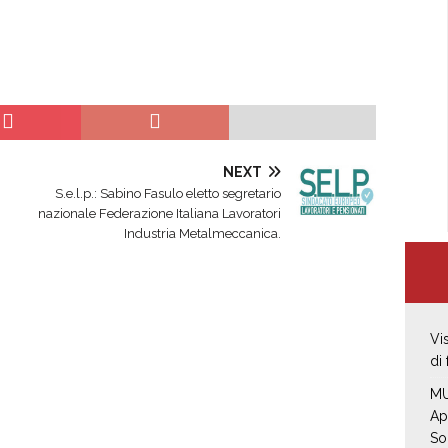
NEXT
S.e.l.p.: Sabino Fasulo eletto segretario
nazionale Federazione Italiana Lavoratori
Industria Metalmeccanica.
Vi
di
MU
Ap
So