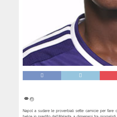
Napol a sudare le proverbiali sette camicie per fare
belga in prestito dall’Atalanta, a dimenarsi tra giornalis