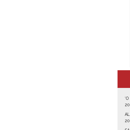
‘O
20
AL
20