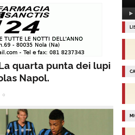
LI
a quarta punta dei lupi
CA
olas Napol.
0
MI