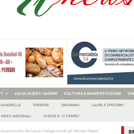
celebra la Trasfigurazione del Signore e sant’Ormisda
EVIDENZA
ale si chiude con una serata di emozioni e il primo campeggio nel Convento di
 riporta i granata in Promozione
ATTUALITA'
chiesa celebra il Martirio di san Giovanni Battista e santa Sabina
EVIDENZA
RT
100 DI QUESTI GIORNI
CULTURA E MANIFESTAZIONI
VI
QUADRELLE
SPERONE
SIRIGNANO
LAURO E DINTORNI
NEWS NAZIONALI
“A VOCE D’ ‘O TIEMPO”
uarta punta dei lupi è il belga classe 96 Nicolas Napol.
BI