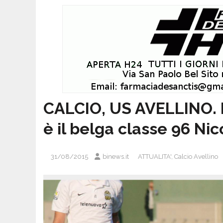
CALCIO, US AVELLINO. L
è il belga classe 96 Nic
31/08/2015
binews.it
ATTUALITA'
,
Calcio Avellino