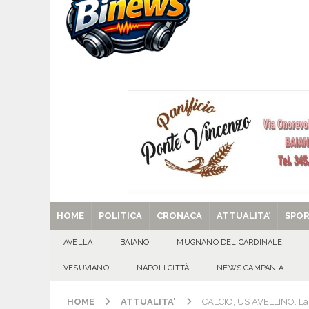
[ 06/08/2026 ]
SANT’Oggi. Giovedì 6 agosto si 
[ 05/08/2026 ]
Taurano, il Centro Estivo Comun
San Giovanni del Palco
ATTUALITA'
[ 05/08/2026 ]
Baiano, rieccoti! Il ripescaggio
[ 29/08/2025 ]
SANT’Oggi. Venerdì 29 agosto la 
HOME
POLITICA
CRONACA
ATTUALITA’
SPO
AVELLA
BAIANO
MUGNANO DEL CARDINALE
VESUVIANO
NAPOLI CITTÀ
NEWS CAMPANIA
HOME
ATTUALITA'
CALCIO, US AVELLINO. La q