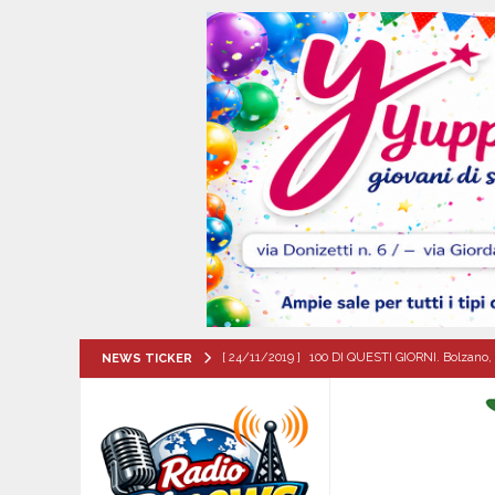
[ 24/11/2019 ]
100 DI QUESTI GIORNI. Bolzano, 
NEWS TICKER
QUESTI GIORNI
[ 06/08/2026 ]
‘O PRUVERBIO D’ ‘O JUORNO. Gi
[ 06/08/2026 ]
ALMANACCO DEL GIORNO. Giove