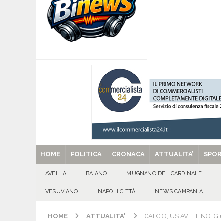
[ 06/08/2026 ]
SANT’Oggi. Giovedì 6 agosto si 
[ 05/08/2026 ]
Taurano, il Centro Estivo Comun
San Giovanni del Palco
ATTUALITA'
[ 05/08/2026 ]
Baiano, rieccoti! Il ripescaggio
[ 29/08/2025 ]
SANT’Oggi. Venerdì 29 agosto la 
HOME
POLITICA
CRONACA
ATTUALITA’
SPO
AVELLA
BAIANO
MUGNANO DEL CARDINALE
VESUVIANO
NAPOLI CITTÀ
NEWS CAMPANIA
HOME
ATTUALITA'
CALCIO, US AVELLINO. Giunge