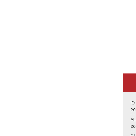
‘O
20
AL
20