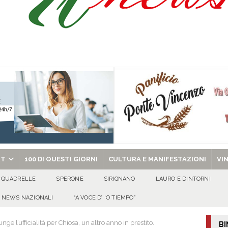
celebra la Trasfigurazione del Signore e sant’Ormisda
EVIDENZA
ale si chiude con una serata di emozioni e il primo campeggio nel Convento di
 riporta i granata in Promozione
ATTUALITA'
chiesa celebra il Martirio di san Giovanni Battista e santa Sabina
EVIDENZA
RT
100 DI QUESTI GIORNI
CULTURA E MANIFESTAZIONI
VI
QUADRELLE
SPERONE
SIRIGNANO
LAURO E DINTORNI
NEWS NAZIONALI
“A VOCE D’ ‘O TIEMPO”
 l’ufficialità per Chiosa, un altro anno in prestito.
BI