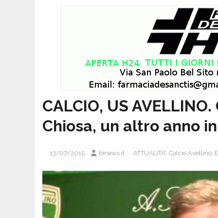
CALCIO, US AVELLINO. Gi
Chiosa, un altro anno in
13/07/2015
binews.it
ATTUALITA'
,
Calcio Avellino
,