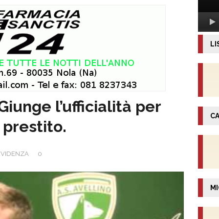
LI
unge l’ufficialità per
CA
 prestito.
EVIDENZA
0
MI