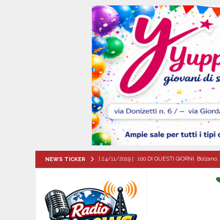
[ 24/11/2019 ]
100 DI QUESTI GIORNI. Bolzano, 
NEWS TICKER
QUESTI GIORNI
[ 06/08/2026 ]
‘O PRUVERBIO D’ ‘O JUORNO. Gi
[ 06/08/2026 ]
ALMANACCO DEL GIORNO. Giove