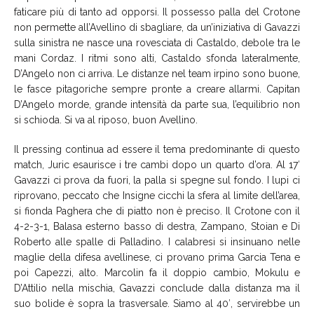
faticare più di tanto ad opporsi. Il possesso palla del Crotone
non permette all’Avellino di sbagliare, da un’iniziativa di Gavazzi
sulla sinistra ne nasce una rovesciata di Castaldo, debole tra le
mani Cordaz. I ritmi sono alti, Castaldo sfonda lateralmente,
D’Angelo non ci arriva. Le distanze nel team irpino sono buone,
le fasce pitagoriche sempre pronte a creare allarmi. Capitan
D’Angelo morde, grande intensità da parte sua, l’equilibrio non
si schioda. Si va al riposo, buon Avellino.
Il pressing continua ad essere il tema predominante di questo
match, Juric esaurisce i tre cambi dopo un quarto d’ora. Al 17′
Gavazzi ci prova da fuori, la palla si spegne sul fondo. I lupi ci
riprovano, peccato che Insigne cicchi la sfera al limite dell’area,
si fionda Paghera che di piatto non è preciso. Il Crotone con il
4-2-3-1, Balasa esterno basso di destra, Zampano, Stoian e Di
Roberto alle spalle di Palladino. I calabresi si insinuano nelle
maglie della difesa avellinese, ci provano prima Garcia Tena e
poi Capezzi, alto. Marcolin fa il doppio cambio, Mokulu e
D’Attilio nella mischia, Gavazzi conclude dalla distanza ma il
suo bolide è sopra la trasversale. Siamo al 40′, servirebbe un