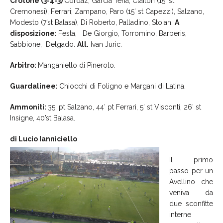
Crotone (3-4-3)
Cordaz; Garcia Tena, Claiton (15′ st
Cremonesi), Ferrari; Zampano, Paro (15′ st Capezzi), Salzano,
Modesto (7’st Balasa), Di Roberto, Palladino, Stoian.
A
disposizione:
Festa, De Giorgio, Torromino, Barberis,
Sabbione, Delgado.
All.
Ivan Juric.
Arbitro:
Manganiello di Pinerolo.
Guardalinee:
Chiocchi di Foligno e Margani di Latina.
Ammoniti:
35′ pt Salzano, 44′ pt Ferrari, 5′ st Visconti, 26′ st
Insigne, 40’st Balasa.
di Lucio Ianniciello
Il primo
passo per un
Avellino che
veniva da
due sconfitte
interne