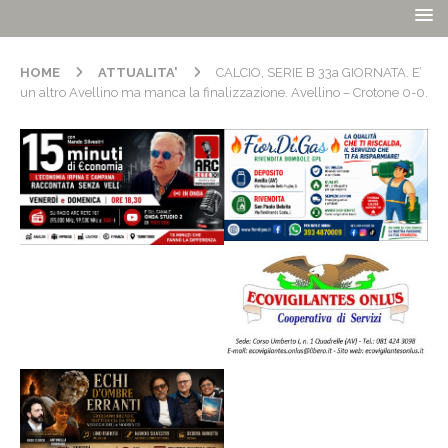
HOME
ATTUALITA'
CALCIO, SERIE B 33a GIORNATA. E’
un altro Avellino ma manca la finalizzazione. Avellino – Crotone 0-0.