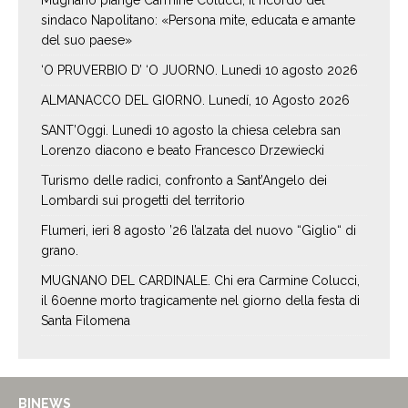
Mugnano piange Carmine Colucci, il ricordo del
sindaco Napolitano: «Persona mite, educata e amante
del suo paese»
‘O PRUVERBIO D’ ‘O JUORNO. Lunedì 10 agosto 2026
ALMANACCO DEL GIORNO. Lunedí, 10 Agosto 2026
SANT’Oggi. Lunedì 10 agosto la chiesa celebra san
Lorenzo diacono e beato Francesco Drzewiecki
Turismo delle radici, confronto a Sant’Angelo dei
Lombardi sui progetti del territorio
Flumeri, ieri 8 agosto ’26 l’alzata del nuovo “Giglio“ di
grano.
MUGNANO DEL CARDINALE. Chi era Carmine Colucci,
il 60enne morto tragicamente nel giorno della festa di
Santa Filomena
BINEWS