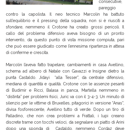
consecutive,
pareggio
contro la capolista. Il neo tecnico Marcolin ha battuto
sull’equilibrio e il pressing della squadra, non si è riusciti a
sfondare, nemmeno il Crotone ha creato grossi pericoli. Il
callo del problema difensivo aveva bisogno di un pronto
intervento, da questo punto di vista missione compiuta, pari
che può essere giudicato come l’ennesima ripartenza in attesa
di conferme e crescita.
Marcolin l’aveva fatto trapelare, cambiamenti in casa Avellino,
schema ad albero di Natale con Gavazzi e Insigne dietro la
punta Castaldo. Jidayi “alla Tesser”, da centrale difensivo,
mediana di quantità e qualità. Crotone con le assenze pesanti
di Budimir e Ricci, Balasa in panca, Martella nemmeno in
“distinta” per problemi fisici, Juric va con il 3-4-3. Un minuto di
silenzio per le vittime di Bruxelles, pitagorici in versione “Anas”,
divisa fosforescente, Avellino tutto di verde. Dopo un tiro di
Palladino, che non crea problemi a Frattali, i lupi creano
discrete trame con tocchi veloci, da segnalare un piatto di Arini
dopo una sponda di Castaldo, nemmeno Cordaz deve