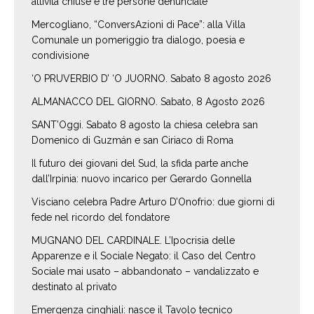
attività chiuse e tre persone denunciate
Mercogliano, “ConversAzioni di Pace”: alla Villa
Comunale un pomeriggio tra dialogo, poesia e
condivisione
‘O PRUVERBIO D’ ‘O JUORNO. Sabato 8 agosto 2026
ALMANACCO DEL GIORNO. Sabato, 8 Agosto 2026
SANT’Oggi. Sabato 8 agosto la chiesa celebra san
Domenico di Guzmán e san Ciriaco di Roma
Il futuro dei giovani del Sud, la sfida parte anche
dall’Irpinia: nuovo incarico per Gerardo Gonnella
Visciano celebra Padre Arturo D’Onofrio: due giorni di
fede nel ricordo del fondatore
MUGNANO DEL CARDINALE. L’Ipocrisia delle
Apparenze e il Sociale Negato: il Caso del Centro
Sociale mai usato – abbandonato – vandalizzato e
destinato al privato
Emergenza cinghiali: nasce il Tavolo tecnico