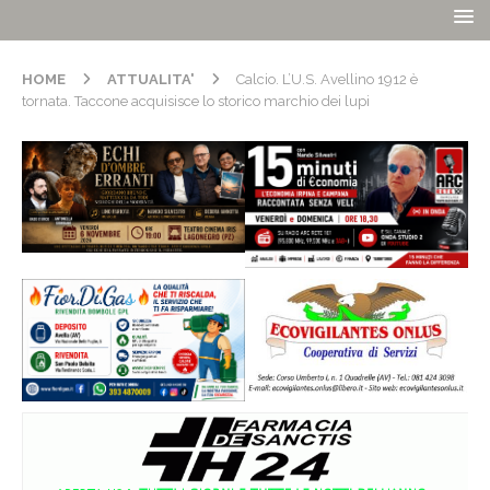
HOME
ATTUALITA'
Calcio. L’U.S. Avellino 1912 è
tornata. Taccone acquisisce lo storico marchio dei lupi