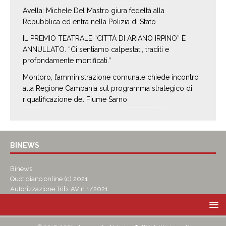
Avella: Michele Del Mastro giura fedeltà alla
Repubblica ed entra nella Polizia di Stato
IL PREMIO TEATRALE “CITTÀ DI ARIANO IRPINO” È
ANNULLATO. “Ci sentiamo calpestati, traditi e
profondamente mortificati.”
Montoro, l’amministrazione comunale chiede incontro
alla Regione Campania sul programma strategico di
riqualificazione del Fiume Sarno
BINEWS
Binews
Quotidiano online (c) 2021
Autorizzazione Trib. AV n.1/2021