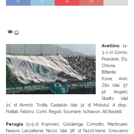
Avellino
(4-
3-1-2) Gomis;
Pisacane, Ely,
Chiosa,
Bittante;
Kone, Arini,
Zito (dal 37’
pt Angeli);
Sbaffo (dal
21’ st Almici); Trotta, Castaldo (dal 31’ st Mokulu). A disp.:
Frattali, Fabbro, Comi, Regoli, Soumarè, Schiavon. All.Rastelli
Perugia
(3-5-2) Koprivec; Goldaniga, Comotto, Mantovani;
Faraoni Lanzafame, Nicco (dal 38’ st Fazzi),Verre, Crescenzi