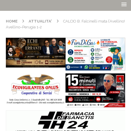
HOME
ATTUALITA'
CALCIO B. Falcinelli mata l’Avellino!
Avellino–Perugia 1-2