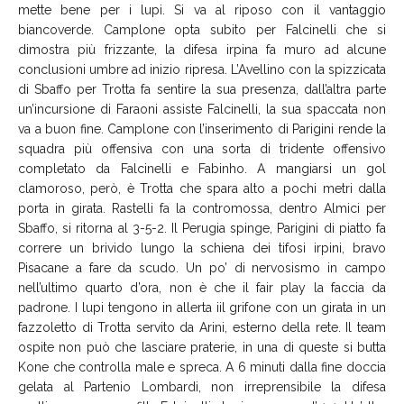
mette bene per i lupi. Si va al riposo con il vantaggio
biancoverde. Camplone opta subito per Falcinelli che si
dimostra più frizzante, la difesa irpina fa muro ad alcune
conclusioni umbre ad inizio ripresa. L’Avellino con la spizzicata
di Sbaffo per Trotta fa sentire la sua presenza, dall’altra parte
un’incursione di Faraoni assiste Falcinelli, la sua spaccata non
va a buon fine. Camplone con l’inserimento di Parigini rende la
squadra più offensiva con una sorta di tridente offensivo
completato da Falcinelli e Fabinho. A mangiarsi un gol
clamoroso, però, è Trotta che spara alto a pochi metri dalla
porta in girata. Rastelli fa la contromossa, dentro Almici per
Sbaffo, si ritorna al 3-5-2. Il Perugia spinge, Parigini di piatto fa
correre un brivido lungo la schiena dei tifosi irpini, bravo
Pisacane a fare da scudo. Un po’ di nervosismo in campo
nell’ultimo quarto d’ora, non è che il fair play la faccia da
padrone. I lupi tengono in allerta iil grifone con un girata in un
fazzoletto di Trotta servito da Arini, esterno della rete. Il team
ospite non può che lasciare praterie, in una di queste si butta
Kone che controlla male e spreca. A 6 minuti dalla fine doccia
gelata al Partenio Lombardi, non irreprensibile la difesa