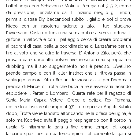
ballottaggio con Schiavon e Mokulu. Perugia col 3-5-2, come
da previsione, Lanzafame dal 1’. Iniziano meglio gli umbri,
prima si distrae Ely beccandosi subito il giallo e poi ci prova
Nicco con un rasoterra radente a lato. I lupi studiano
l’avversario, Castaldo tenta una semiacrobazia senza fortuna. Il
grifone in velocità e con il palleggio cerca di creare problemi
ai padroni di casa, bella la coordinazione di Lanzafame per un
tiro al volo che va oltre la traversa. E’ Antonio Zito, però, che
prova a dare fuoco alle polveri avellinesi con una sgroppata e
dribbling ma il suo suggerimento non è preciso. L’Avellino
prende campo e con il killer instinct che si ritrova passa in
vantaggio: ancora Zito offre un delizioso assist per l’incornata
precisa di Marcello Trotta che buca la rete avversaria facendo
esplodere il Partenio Lombardi! Quarta rete per il ragazzo di
Santa Maria Capua Vetere. Croce e delizia l’ex Ternana,
costretto a lasciare il campo al 37’ , lo rimpiazza Angeli. Subito
dopo, Trotta viene lanciato affondando nella difesa perugina, è
solo ma Koprivec evita il peggio respingendo con il corpo in
uscita. Si infiamma la gara a fine primo tempo, gli ospiti
lasciano spazi per le ripartenze irpine. Tatticamente la gara si