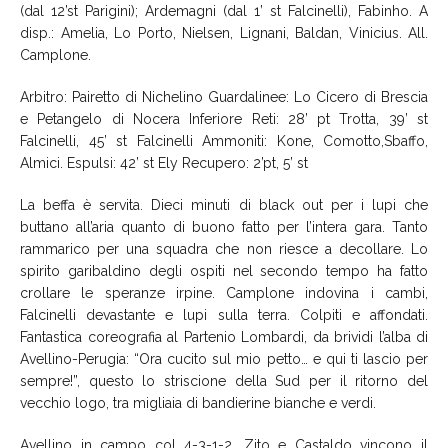
(dal 12’st Parigini); Ardemagni (dal 1’ st Falcinelli), Fabinho. A
disp.: Amelia, Lo Porto, Nielsen, Lignani, Baldan, Vinicius. All.
Camplone.
Arbitro: Pairetto di Nichelino Guardalinee: Lo Cicero di Brescia
e Petangelo di Nocera Inferiore Reti: 28’ pt Trotta, 39’ st
Falcinelli, 45’ st Falcinelli Ammoniti: Kone, Comotto,Sbaffo,
Almici. Espulsi: 42’ st Ely Recupero: 2’pt, 5’ st
La beffa è servita. Dieci minuti di black out per i lupi che
buttano all’aria quanto di buono fatto per l’intera gara. Tanto
rammarico per una squadra che non riesce a decollare. Lo
spirito garibaldino degli ospiti nel secondo tempo ha fatto
crollare le speranze irpine. Camplone indovina i cambi,
Falcinelli devastante e lupi sulla terra. Colpiti e affondati.
Fantastica coreografia al Partenio Lombardi, da brividi l’alba di
Avellino-Perugia: “Ora cucito sul mio petto… e qui ti lascio per
sempre!”, questo lo striscione della Sud per il ritorno del
vecchio logo, tra migliaia di bandierine bianche e verdi.
Avellino in campo col 4-3-1-2, Zito e Castaldo vincono il