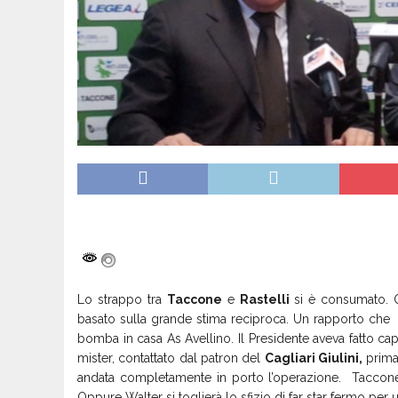
Lo strappo tra
Taccone
e
Rastelli
si è consumato. Q
basato sulla grande stima reciproca. Un rapporto che
bomba in casa As Avellino. Il Presidente aveva fatto ca
mister, contattato dal patron del
Cagliari Giulini,
prima
andata completamente in porto l’operazione. Taccone 
Oppure Walter si toglierà lo sfizio di far star fermo pe