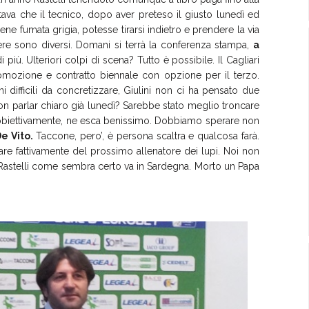
tava che il tecnico, dopo aver preteso il giusto lunedì ed
ene fumata grigia, potesse tirarsi indietro e prendere la via
iere sono diversi. Domani si terrà la conferenza stampa,
a
 più. Ulteriori colpi di scena? Tutto è possibile. Il Cagliari
mozione e contratto biennale con opzione per il terzo.
 difficili da concretizzare, Giulini non ci ha pensato due
non parlar chiaro già lunedì? Sarebbe stato meglio troncare
i, obiettivamente, ne esca benissimo. Dobbiamo sperare non
e Vito.
Taccone, pero’, è persona scaltra e qualcosa farà.
re fattivamente del prossimo allenatore dei lupi. Noi non
se Rastelli come sembra certo va in Sardegna. Morto un Papa