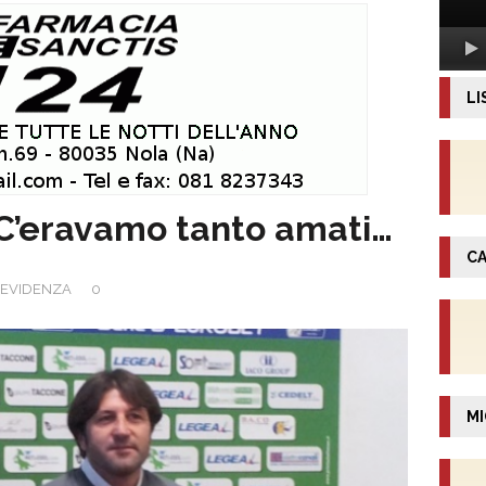
LI
C’eravamo tanto amati…
CA
EVIDENZA
0
MI