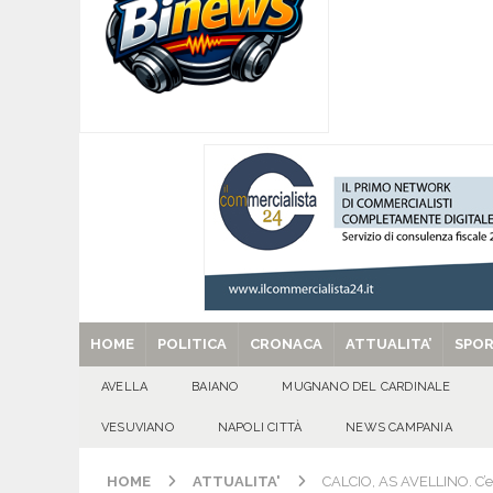
[ 08/08/2026 ]
POLLENA TROCCHIA (NA). Buoni l
sul fronte dell’edilizia scolastica
VESUVIAN
[ 08/08/2026 ]
U.S. Avellino. Claudio Manzi ced
[ 08/08/2026 ]
Forino (AV): Sale l’attesa per i
patronali
CULTURA E MANIFESTAZIONI
[ 08/08/2026 ]
Quadrelle in Festa: Tutto pronto
EVIDENZA
[ 29/08/2025 ]
SANT’Oggi. Venerdì 29 agosto la 
HOME
POLITICA
CRONACA
ATTUALITA’
SPO
AVELLA
BAIANO
MUGNANO DEL CARDINALE
VESUVIANO
NAPOLI CITTÀ
NEWS CAMPANIA
HOME
ATTUALITA'
CALCIO, AS AVELLINO. C’