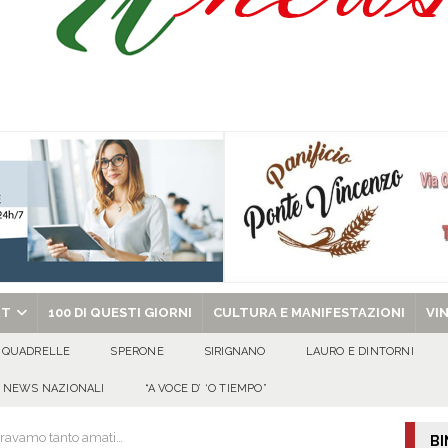
ibro e cedole librarie, al via le domande Scuole ancora protagoniste, anche
O
uto alla Scafatese a titolo definitivo
ATTUALITA'
l concerto del 10 agosto di Anna Tatangelo in occasione dei festeggiamenti
 per i solenni festeggiamenti in onore di San Giovanni Battista 2026!
chiesa celebra il Martirio di san Giovanni Battista e santa Sabina
EVIDENZA
RT
100 DI QUESTI GIORNI
CULTURA E MANIFESTAZIONI
VI
QUADRELLE
SPERONE
SIRIGNANO
LAURO E DINTORNI
NEWS NAZIONALI
“A VOCE D’ ‘O TIEMPO”
eravamo tanto amati…
BI