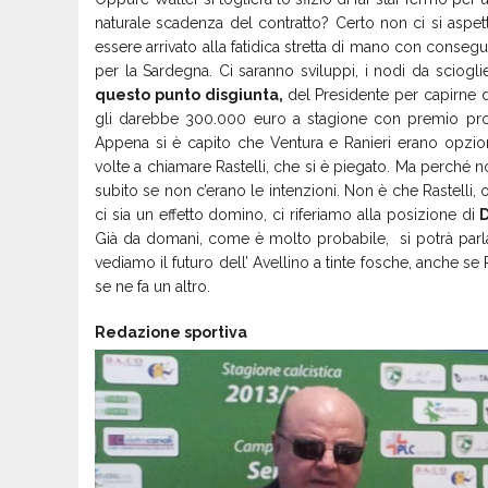
naturale scadenza del contratto? Certo non ci si aspet
essere arrivato alla fatidica stretta di mano con consegu
per la Sardegna. Ci saranno sviluppi, i nodi da sciogl
questo punto disgiunta,
del Presidente per capirne di
gli darebbe 300.000 euro a stagione con premio pro
Appena si è capito che Ventura e Ranieri erano opzioni
volte a chiamare Rastelli, che si è piegato. Ma perché 
subito se non c’erano le intenzioni. Non è che Rastell
ci sia un effetto domino, ci riferiamo alla posizione di
D
Già da domani, come è molto probabile, si potrà parla
vediamo il futuro dell’ Avellino a tinte fosche, anche 
se ne fa un altro.
Redazione sportiva