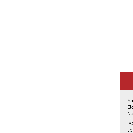
Sa
El
Ne
PO
li