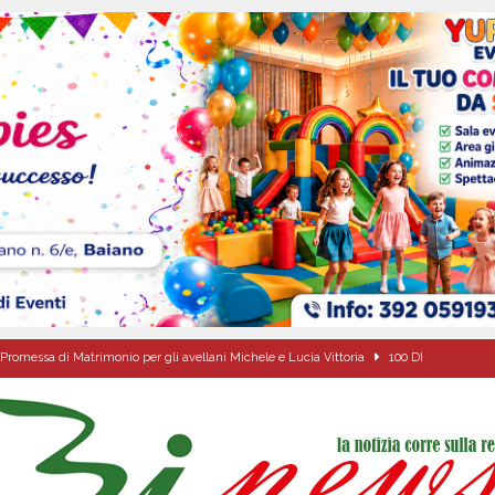
Promessa di Matrimonio per gli avellani Michele e Lucia Vittoria
100 DI
due Napoletane: Elena d’Amico Miss Cinema Campania e Valeria Nettuno Miss