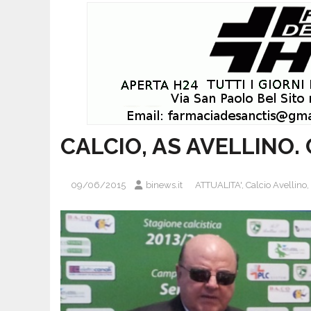
CALCIO, AS AVELLINO. 
09/06/2015
binews.it
ATTUALITA'
,
Calcio Avellino
,