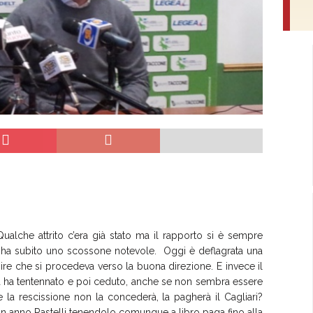
ualche attrito c’era già stato ma il rapporto si è sempre
 ha subito uno scossone notevole. Oggi è deflagrata una
pire che si procedeva verso la buona direzione. E invece il
 ha tentennato e poi ceduto, anche se non sembra essere
la rescissione non la concederà, la pagherà il Cagliari?
r un anno Rastelli tenendolo comunque a libro paga fino alla