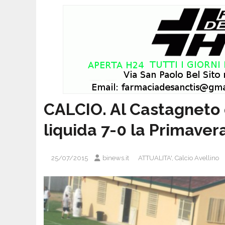
CALCIO. Al Castagneto d
liquida 7-0 la Primavera
25/07/2015
binews.it
ATTUALITA'
,
Calcio Avellino