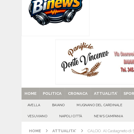
[ 07/08/2026 ]
Visciano celebra Padre Arturo D’
MANIFESTAZIONI
[ 07/08/2026 ]
MUGNANO DEL CARDINALE. L’Ipocr
usato – abbandonato – vandalizzato e destinato
[ 07/08/2026 ]
Emergenza cinghiali: nasce il 
[ 07/08/2026 ]
8 agosto, anniversario della tra
una cultura collettiva. Nessuna crescita econom
MANIFESTAZIONI
[ 29/08/2025 ]
SANT’Oggi. Venerdì 29 agosto la 
HOME
POLITICA
CRONACA
ATTUALITA’
SPO
AVELLA
BAIANO
MUGNANO DEL CARDINALE
VESUVIANO
NAPOLI CITTÀ
NEWS CAMPANIA
HOME
ATTUALITA'
CALCIO. Al Castagneto di S