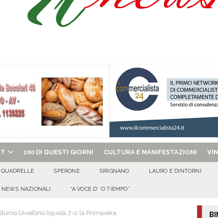
Onofrio: due giorni di fede nel ricordo del fondatore
CULTURA E
isia delle Apparenze e il Sociale Negato: il Caso del Centro Sociale mai
 al privato
EVIDENZA
Tavolo tecnico permanente della Regione Campania
EVIDENZA
gedia di Marcinelle. Pmi International: “La sicurezza sul lavoro deve diventare
ica può prescindere dalla tutela della vita umana”
CULTURA E
chiesa celebra il Martirio di san Giovanni Battista e santa Sabina
EVIDENZA
RT
100 DI QUESTI GIORNI
CULTURA E MANIFESTAZIONI
VI
QUADRELLE
SPERONE
SIRIGNANO
LAURO E DINTORNI
NEWS NAZIONALI
“A VOCE D’ ‘O TIEMPO”
turno l’Avellino liquida 7-0 la Primavera.
BI