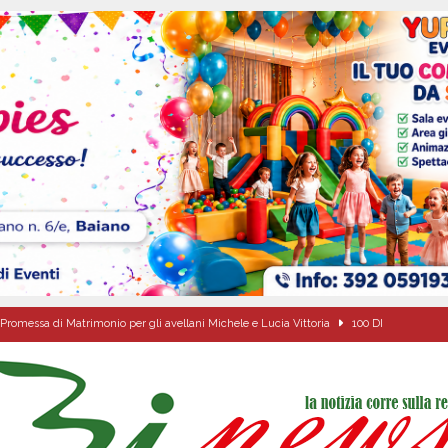
Promessa di Matrimonio per gli avellani Michele e Lucia Vittoria
100 DI
 sfida parte anche dall’Irpinia: nuovo incarico per Gerardo Gonnella