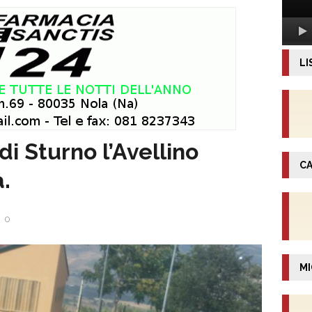
LI
i Sturno l’Avellino
CA
.
0
MI