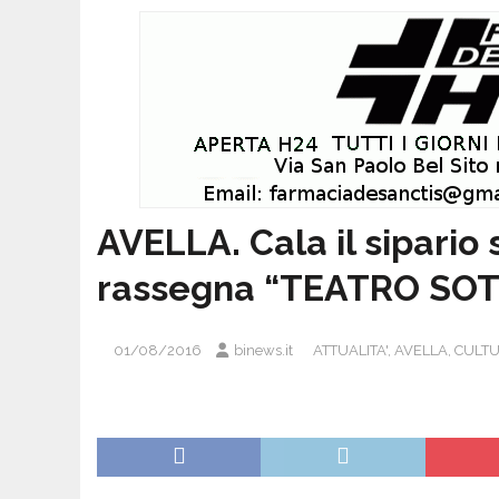
AVELLA. Cala il sipario 
rassegna “TEATRO SOT
01/08/2016
binews.it
ATTUALITA'
,
AVELLA
,
CULTU