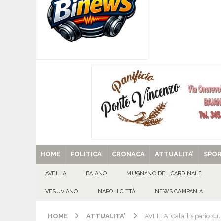
[ 07/08/2026 ]
Visciano celebra Padre Arturo D’
MANIFESTAZIONI
[ 07/08/2026 ]
MUGNANO DEL CARDINALE. L’Ipocr
usato – abbandonato – vandalizzato e destinato
[ 07/08/2026 ]
Emergenza cinghiali: nasce il 
[ 07/08/2026 ]
8 agosto, anniversario della tra
una cultura collettiva. Nessuna crescita econom
MANIFESTAZIONI
[ 29/08/2025 ]
SANT’Oggi. Venerdì 29 agosto la 
HOME
POLITICA
CRONACA
ATTUALITA’
SPO
AVELLA
BAIANO
MUGNANO DEL CARDINALE
VESUVIANO
NAPOLI CITTÀ
NEWS CAMPANIA
HOME
ATTUALITA'
AVELLA. Cala il sipario s