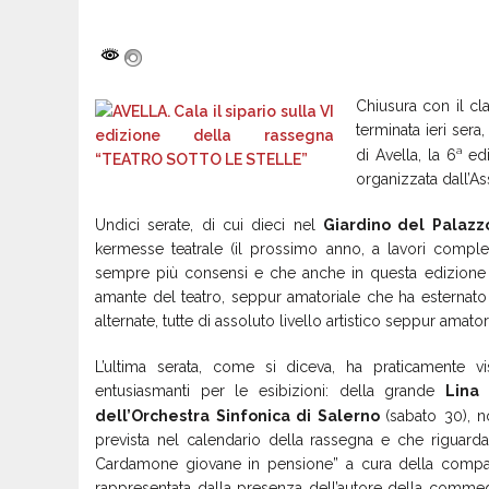
Chiusura con il clas
terminata ieri sera
a
di Avella, la 6
ed
organizzata dall’A
Undici serate, di cui dieci nel
Giardino del Palazz
kermesse teatrale (il prossimo anno, a lavori comple
sempre più consensi e che anche in questa edizione 
amante del teatro, seppur amatoriale che ha esternat
alternate, tutte di assoluto livello artistico seppur amato
L’ultima serata, come si diceva, ha praticamente vi
entusiasmanti per le esibizioni: della grande
Lina 
dell’Orchestra Sinfonica di Salerno
(sabato 30), 
prevista nel calendario della rassegna e che rigua
Cardamone giovane in pensione” a cura della compagnia
rappresentata dalla presenza dell’autore della comme