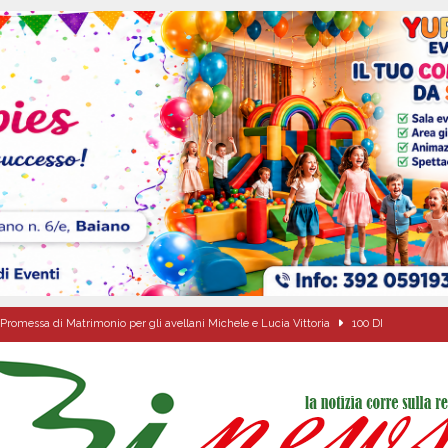
Promessa di Matrimonio per gli avellani Michele e Lucia Vittoria
100 DI
 sfida parte anche dall’Irpinia: nuovo incarico per Gerardo Gonnella