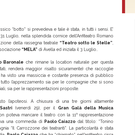
sico “botto” si prevedeva e tale è stata, in tutti i sensi. E’
, 31 Luglio, nella splendida cornice dell’Anfiteatro Romano
izione della rassegna teatrale
“Teatro sotto le Stelle”
,
ssociazione
“MELA”
di Avella ed iniziata il 3 Luglio..
o Baronale
che rimane la location naturale per questa
tati, renderà maggior risalto sicuramente) che raccoglie
ha visto una massiccia e costante presenza di pubblico
o tutto l’apprezzamento sia per le compagnie che si sono
riali, sia per le rappresentazioni proposte.
sto l’apoteosi. A chiusura di una tre giorni altamente
Sastri
(venerdì 29), per il
Gran Galà della Musica
a
non poteva mancare il teatro con la 11
rappresentazione
rdava una commedia di
Paolo Caiazzo
dal titolo: “Tonino
 “Il Carrozzone dei teatranti”. La particolarità è stata
dia,
Paolo Caiazzo
che ha “chiamato” nell’anfiteatro circa