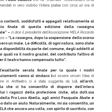
dati in vero visibilio l’intera platea con circa un ora di
o contenti, soddisfatti e appagati relativamente al
ncio finale di questa edizione della rassegna
ale” –
ci dice il presidente dell’Associazione MELA Riccardo
nzo
– “La rassegna, dopo la sospensione dello scorso
ero un male. Le difficoltà, di ogni natura, sono state
 la disponibilità da parte del comune, degli addetti ai
i quali va il nostro grazie), del contributo fattivo di
per il teatro hanno compensato tutto”.
l’esaltante serata finale per la quale i nostri
aziamenti vanno al sindaco (
ad essere sinceri l’dea di
ere in Anfiteatro ci è stata suggerita da lui
), all’arch.
la che ci ha consentito di disporre dell’intera
ui i ragazzi della protezione civile, alla dott.ssa
della Pro Loco Abella, agli amici Pasquale Abate e
no dato un aiuto. Naturalmente, mi sia consentito, un
LA che ancora una volta, con spirito di sacrificio, con