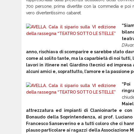
700 persone, prima divertite con la commedia e poi man
vero divertentissimo cabaret.
“
Siam
bila
teatr
D’Ava
anno, rischiava di scomparire e sarebbe stato davv
come al solito tante, ma la caparbietà di noi tutti,
lavori in itinere nel Giardino (tecnici ed impresa a
alcuni amici e, soprattutto, l’amore e la passione 
“Poi 
ringr
chiud
Maiel
attrezzatura ed impianti di Clanioinarte e con l
Bonaudo della Soprintendenza, al prof. Luciano 
Francesco Sanseverino e a tutti coloro che ci han
plauso particolare ai ragazzi della Associazione ME