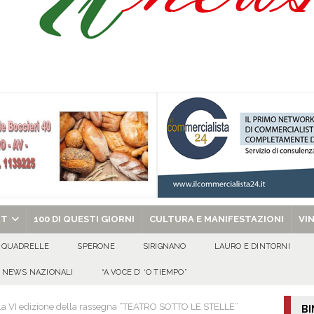
Onofrio: due giorni di fede nel ricordo del fondatore
CULTURA E
isia delle Apparenze e il Sociale Negato: il Caso del Centro Sociale mai
 al privato
EVIDENZA
Tavolo tecnico permanente della Regione Campania
EVIDENZA
gedia di Marcinelle. Pmi International: “La sicurezza sul lavoro deve diventare
ica può prescindere dalla tutela della vita umana”
CULTURA E
chiesa celebra il Martirio di san Giovanni Battista e santa Sabina
EVIDENZA
RT
100 DI QUESTI GIORNI
CULTURA E MANIFESTAZIONI
VI
QUADRELLE
SPERONE
SIRIGNANO
LAURO E DINTORNI
NEWS NAZIONALI
“A VOCE D’ ‘O TIEMPO”
ulla VI edizione della rassegna “TEATRO SOTTO LE STELLE”
BI