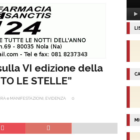
LI
sulla VI edizione della
CA
TO LE STELLE”
RA e MANIFESTAZIONI
,
EVIDENZA
0
MI